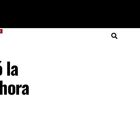
O
 la
 hora