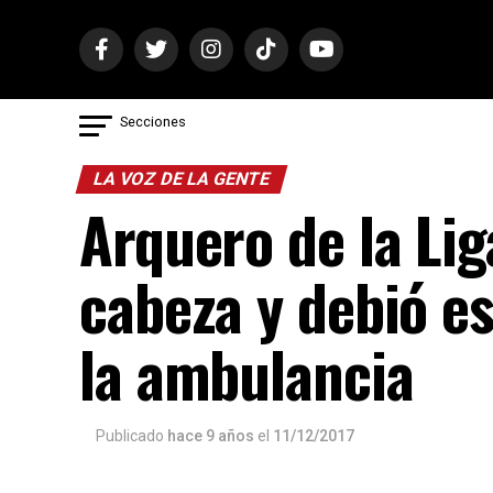
Secciones
LA VOZ DE LA GENTE
Arquero de la Lig
cabeza y debió e
la ambulancia
Publicado
hace 9 años
el
11/12/2017