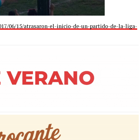
7/06/15/atrasaron-el-inicio-de-un-partido-de-la-liga-