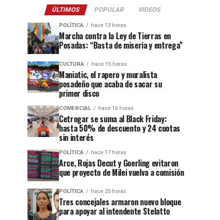
ÚLTIMOS
POPULAR
VIDEOS
POLÍTICA
hace 13 horas
Marcha contra la Ley de Tierras en
Posadas: “Basta de miseria y entrega”
CULTURA
hace 15 horas
Maniatic, el rapero y muralista
posadeño que acaba de sacar su
primer disco
COMERCIAL
hace 16 horas
Cetrogar se suma al Black Friday:
hasta 50% de descuento y 24 cuotas
sin interés
POLÍTICA
hace 17 horas
Arce, Rojas Decut y Goerling evitaron
que proyecto de Milei vuelva a comisión
POLÍTICA
hace 20 horas
Tres concejales armaron nuevo bloque
para apoyar al intendente Stelatto