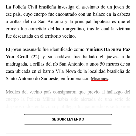
La Policía Civil brasileña investiga el asesinato de un joven de
ese país, cuyo cuerpo fue encontrado con un balazo en la cabeza
a orillas del río San Antonio y la principal hipótesis es que el
crimen fue cometido del lado argentino, tras lo cual la víctima
fue descartada en el territorio vecino.
Vinícius Da Silva Paz
El joven asesinado fue identificado como
Von Groll
(22) y su cadáver fue hallado el jueves a la
madrugada, a orillas del río San Antonio, a unos 50 metros de su
casa ubicada en el barrio Vila Nova de la localidad brasileña de
Santo Antonio do Sudoeste, en frontera con
Misiones
.
Medios del vecino país consignaron que previo al hallazgo del
cuerpo la Policía Militar había sido alertada de una serie de
disparos oídos en la zona y al llegar los paramédicos se toparon
con la víctima.
SEGUIR LEYENDO
Los primeros datos señalan que el fallecido presentaba una
herida de bala en la cabeza
y los peritos que trabajaron en la