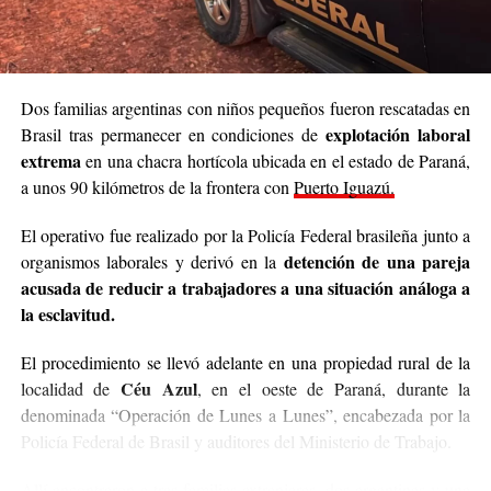
Dos familias argentinas con niños pequeños fueron rescatadas en
explotación laboral
Brasil tras permanecer en condiciones de
Según la Policía Civil brasileña, Von Groll tenía vínculos con el
extrema
en una chacra hortícola ubicada en el estado de Paraná,
narcotráfico.
a unos 90 kilómetros de la frontera con
Puerto Iguazú.
El operativo fue realizado por la Policía Federal brasileña junto a
detención de una pareja
organismos laborales y derivó en la
FOTOS: Jornal da Fronteira.
acusada de reducir a trabajadores a una situación análoga a
la esclavitud.
El procedimiento se llevó adelante en una propiedad rural de la
Céu Azul
localidad de
, en el oeste de Paraná, durante la
denominada “Operación de Lunes a Lunes”, encabezada por la
Policía Federal de Brasil y auditores del Ministerio de Trabajo.
Allí encontraron a tres familias extranjeras, dos argentinas y una