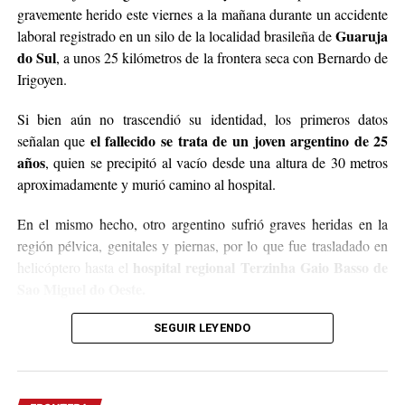
gravemente herido este viernes a la mañana durante un accidente
Guaruja
laboral registrado en un silo de la localidad brasileña de
do Sul
, a unos 25 kilómetros de la frontera seca con Bernardo de
Irigoyen.
Si bien aún no trascendió su identidad, los primeros datos
el fallecido se trata de un joven argentino de 25
señalan que
años
, quien se precipitó al vacío desde una altura de 30 metros
aproximadamente y murió camino al hospital.
En el mismo hecho, otro argentino sufrió graves heridas en la
región pélvica, genitales y piernas, por lo que fue trasladado en
hospital regional Terzinha Gaio Basso de
helicóptero hasta el
Sao Miguel do Oeste.
En el lugar trabajaron efectivos de Bomberos y de la Policía
SEGUIR LEYENDO
local, quienes iniciaron las correspondientes averiguaciones para
determinar en qué circunstancias se produjo el trágico accidente.