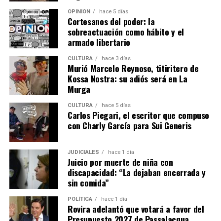
OPINIÓN
hace 5 días
Cortesanos del poder: la
sobreactuación como hábito y el
armado libertario
CULTURA
hace 3 días
Murió Marcelo Reynoso, titiritero de
Kossa Nostra: su adiós será en La
Murga
CULTURA
hace 5 días
Carlos Piegari, el escritor que compuso
con Charly García para Sui Generis
JUDICIALES
hace 1 día
Juicio por muerte de niña con
discapacidad: “La dejaban encerrada y
sin comida”
POLÍTICA
hace 1 día
Rovira adelantó que votará a favor del
Presupuesto 2027 de Passalacqua