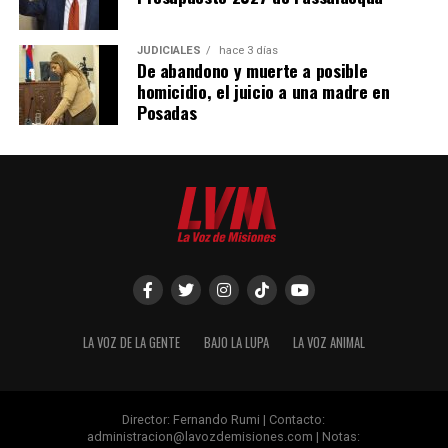
JUDICIALES
hace 3 días
De abandono y muerte a posible
homicidio, el juicio a una madre en
Posadas
LA VOZ DE LA GENTE
BAJO LA LUPA
LA VOZ ANIMAL
Director: Fernando Rumi | Contacto:
administracion@lavozdemisiones.com
| Notas: