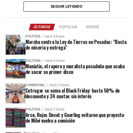
paraguaya, viviendo en condiciones degradantes junto a cinco
SEGUIR LEYENDO
menores de edad, según consignó el portal brasileño
Jornal de
Fronteira.
ÚLTIMOS
POPULAR
VIDEOS
Según la investigación, las víctimas habían llegado a Brasil
POLÍTICA
hace 3 horas
atraídas por promesas de empleo, pero terminaron sometidas a
Marcha contra la Ley de Tierras en Posadas: “Basta
de miseria y entrega”
extensas jornadas laborales sin descanso semanal, en un
predio con escasa higiene, poca alimentación y vigilancia
CULTURA
hace 5 horas
permanente
mediante cámaras de seguridad.
Maniatic, el rapero y muralista posadeño que acaba
de sacar su primer disco
no
Las autoridades brasileñas indicaron que los trabajadores
cobraban salario ni tenían ningún tipo de registración
COMERCIAL
hace 7 horas
laboral
retenían la
. Además, denunciaron que los empleadores
Cetrogar se suma al Black Friday: hasta 50% de
descuento y 24 cuotas sin interés
totalidad de los ingresos
bajo el argumento de cubrir gastos de
alimentos y provisiones, vendidos a precios inflados, una práctica
POLÍTICA
hace 7 horas
conocida como “servidumbre por deuda”.
Arce, Rojas Decut y Goerling evitaron que proyecto
de Milei vuelva a comisión
En total fueron rescatadas once personas, entre ellas seis adultos
y cinco niños de entre 6 y 8 años. Una de las familias argentinas