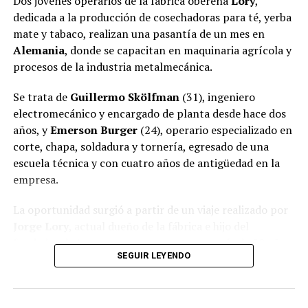
Dos jóvenes operarios de la fábrica obereña
Lory
,
dedicada a la producción de cosechadoras para té, yerba
mate y tabaco, realizan una pasantía de un mes en
Alemania
, donde se capacitan en maquinaria agrícola y
procesos de la industria metalmecánica.
Se trata de
Guillermo Skölfman
(31), ingeniero
electromecánico y encargado de planta desde hace dos
años, y
Emerson Burger
(24), operario especializado en
corte, chapa, soldadura y tornería, egresado de una
escuela técnica y con cuatro años de antigüedad en la
empresa.
La oportunidad surgió a partir de un viaje realizado por
Jorge Lory
, actual dueño de la fábrica e hijo del
fundador de la empresa, que cuenta con más de 50 años
SEGUIR LEYENDO
de trayectoria en
Oberá
.
Ver esta publicación en Instagram
Una oportunidad nacida en la