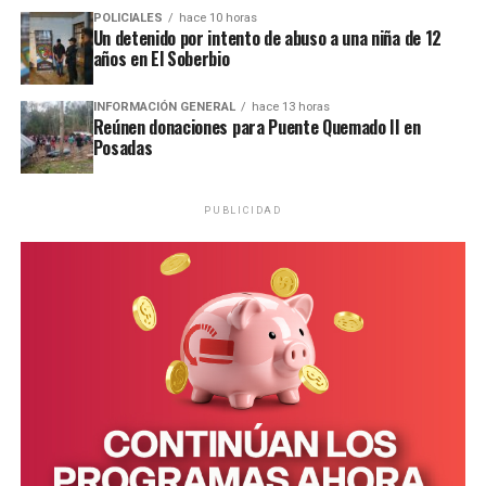
con probabilidad de precipitaciones débiles a
POLICIALES
hace 10 horas
específicos para estudiantes y trabajadores extranjeros.
Un detenido por intento de abuso a una niña de 12
moderadas.
años en El Soberbio
“El director nos explicó que en un mes no van a salir
En tanto, el miércoles, un nuevo sistema de baja presión
expertos en soldadura o maquinaria, pero sí tendrán un
INFORMACIÓN GENERAL
hace 13 horas
en capas medias y bajas de la atmósfera, asociado a la
panorama enorme de tecnologías, procesos y formas de
Reúnen donaciones para Puente Quemado II en
Posadas
llegada de un frente frío al sur de nuestra región,
trabajo que difícilmente podrían conocer en otro
generará fuertes
lluvias y tormentas en toda la
contexto”, explicó Lory.
provincia
, con posible caída de
granizo y lluvias
PUBLICIDAD
Visitas técnicas y tecnología aplicada
intensas en forma puntual
, especialmente por la
mañana.
Durante los primeros días, los obereños recorrieron una
planta de reciclaje en Nienburg, talleres de
Para estos tres días las temperaturas oscilarán entre los
mantenimiento y montaje de tractores y una granja
14º de mínima y 26º de máxima.
altamente robotizada de 550 vacas, donde se produce
leche, carne y biogás a partir del estiércol para generar
energía que luego se inyecta a la red eléctrica.
“Todo está automatizado: la alimentación, el ordeñe, la
recolección del estiércol y el control sanitario de los