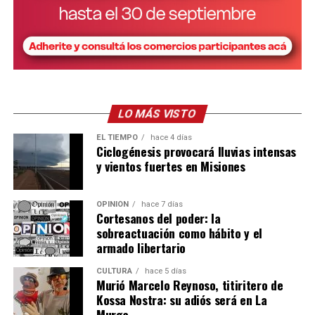
Para nosotros fue una experiencia impresionante”,
relató.
Además de las clases teóricas, los jóvenes ya
comenzaron a manejar tractores y trabajar
directamente en el campo, realizando tareas de arado y
preparación de suelos.
LO MÁS VISTO
EL TIEMPO
hace 4 días
Para Skölfman, que habitualmente se desempeña en
Ciclogénesis provocará lluvias intensas
diseño y planificación, la experiencia tiene un valor
y vientos fuertes en Misiones
especial:
OPINIÓN
hace 7 días
“Una cosa es diseñar una máquina en la computadora y
Cortesanos del poder: la
otra muy distinta es subirse a un tractor, sentir cómo
sobreactuación como hábito y el
trabaja y entender en condiciones reales lo que uno
armado libertario
proyecta”.
CULTURA
hace 5 días
Murió Marcelo Reynoso, titiritero de
Una fábrica misionera con proyección
Kossa Nostra: su adiós será en La
Murga