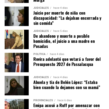
internacional
JUDICIALES
hace 4 días
La empresa Lory emplea actualmente a 17 personas,
Juicio por muerte de niña con
entre personal administrativo, ingenieros de diseño y
discapacidad: “La dejaban encerrada y
operarios de producción.
sin comida”
JUDICIALES
hace 5 días
La firma fabrica cosechadoras de yerba mate, té y
De abandono y muerte a posible
tabaco, además de implementos agrícolas como
homicidio, el juicio a una madre en
desmalezadoras, fumigadoras, fertilizadoras y otros
Posadas
equipos adaptados a las condiciones productivas de
POLÍTICA
hace 4 días
Misiones.
Rovira adelantó que votará a favor del
Presupuesto 2027 de Passalacqua
Ante la caída de las ventas de maquinaria en los últimos
años, la empresa decidió diversificar su actividad
JUDICIALES
hace 4 días
incorporando reparaciones, servicios de corte con
Abuela y tía de Belén López: “Estaba
pantógrafo y trabajos de diseño para terceros.
bien cuando la dejamos con su mamá”
“Nos abrimos un poco para no dejar sin trabajo a los
muchachos. Formar un operario lleva años y perder ese
PROVINCIALES
hace 6 días
Emipa acusó a Ruff por amenazar con
capital humano sería un retroceso enorme”, afirmó