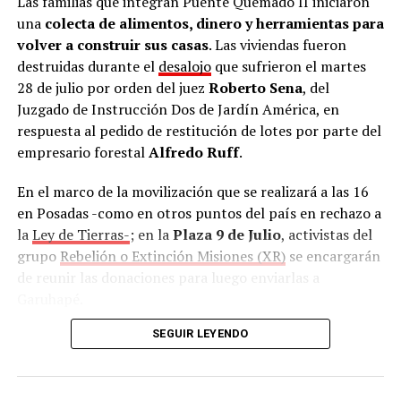
Las familias que integran Puente Quemado II iniciaron
una
colecta de alimentos, dinero y herramientas para
volver a construir sus casas
. Las viviendas fueron
destruidas durante el
desalojo
que sufrieron el martes
28 de julio por orden del juez
Roberto Sena
, del
Juzgado de Instrucción Dos de Jardín América, en
respuesta al pedido de restitución de lotes por parte del
empresario forestal
Alfredo Ruff
.
En el marco de la movilización que se realizará a las 16
en Posadas -como en otros puntos del país en rechazo a
la
Ley de Tierras-
; en la
Plaza 9 de Julio
, activistas del
grupo
Rebelión o Extinción Misiones (XR)
se encargarán
de reunir las donaciones para luego enviarlas a
Garuhapé.
SEGUIR LEYENDO
Además, la Asociación Trabajadores del Estado (ATE),
con sede en calle
Salta 2326
también se sumó como
punto de recolección
de lunes a viernes en horario