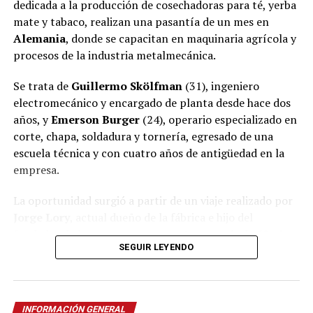
dedicada a la producción de cosechadoras para té, yerba
mate y tabaco, realizan una pasantía de un mes en
Alemania
, donde se capacitan en maquinaria agrícola y
procesos de la industria metalmecánica.
Se trata de
Guillermo Skölfman
(31), ingeniero
electromecánico y encargado de planta desde hace dos
años, y
Emerson Burger
(24), operario especializado en
corte, chapa, soldadura y tornería, egresado de una
escuela técnica y con cuatro años de antigüedad en la
empresa.
La oportunidad surgió a partir de un viaje realizado por
Jorge Lory
, actual dueño de la fábrica e hijo del
fundador de la empresa, que cuenta con más de 50 años
SEGUIR LEYENDO
de trayectoria en
Oberá
.
Ver esta publicación en Instagram
Una oportunidad nacida en la
INFORMACIÓN GENERAL