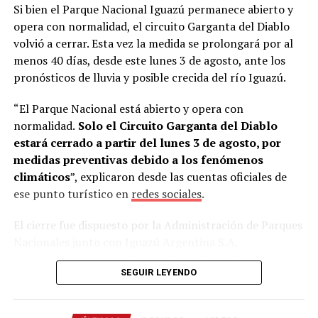
Si bien el Parque Nacional Iguazú permanece abierto y
cubriera los pasajes aéreos.
La propuesta fue aceptada
opera con normalidad, el circuito Garganta del Diablo
de inmediato.
volvió a cerrar. Esta vez la medida se prolongará por al
menos 40 días, desde este lunes 3 de agosto, ante los
“Mi esposa es profesora de alemán en una escuela
pronósticos de lluvia y posible crecida del río Iguazú.
técnica. Esa misma noche la llamé desde Alemania y
tanto ella como mi hijo David me dijeron: ‘Sí, vamos a
“El Parque Nacional está abierto y opera con
hacerlo’”, recordó.
normalidad.
Solo el Circuito Garganta del Diablo
estará cerrado a partir del lunes 3 de agosto, por
Estudiar alemán para llegar a Alemania
medidas preventivas debido a los fenómenos
climáticos
”, explicaron desde las cuentas oficiales de
Al regresar a
Misiones
, Lory conversó con Skölfman y
ese punto turístico en
redes sociales
.
Burger, quienes aceptaron el desafío y comenzaron a
estudiar el idioma intensivamente.
El cierre fue dispuesto por la Administración de Parques
Nacionales junto con Iguazú Argentina S.A,
“Aprendieron lo básico y, aunque al principio estaban un
concesionaria del Área Cataratas, sobre la base de
poco asustados, enseguida se adaptaron. En Deula
SEGUIR LEYENDO
informes climáticos e hidrológicos.
tienen experiencia trabajando con extranjeros”, señaló.
La semana pasada, el mismo circuito permaneció
Los jóvenes viajaron la semana pasada acompañados