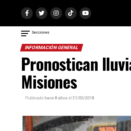
Secciones
INFORMACIÓN GENERAL
Pronostican lluv
Misiones
Publicado
hace 8 años
el
31/05/2018