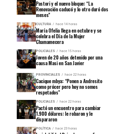
Pastori y el nuevo bloque: “La
Renovación caducó y lo otro duró dos
meses”
CULTURA
hace 14 horas
María Ofelia llega en octubre y se
celebra el Día de la Mujer
Chamamecera
POLICIALES
hace 15 horas
Joven de 20 años detenido por una
causa Masi en San Javier
PROVINCIALES
hace 22 horas
Cacique mbya: “Ponen a Andresito
como prócer pero hoy no somos
respetados”
POLICIALES
hace 22 horas
Pactó un encuentro para cambiar
1.900 dólares: le robaron y le
dispararon
POLÍTICA
hace 23 horas