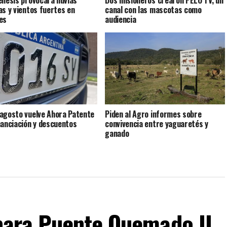
énesis provocará lluvias
Dos misioneros crearon PELO TV, un
as y vientos fuertes en
canal con las mascotas como
es
audiencia
agosto vuelve Ahora Patente
Piden al Agro informes sobre
nanciación y descuentos
convivencia entre yaguaretés y
ganado
para Puente Quemado II