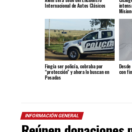
Alem será sede del Encuentro
Ciclog
Internacional de Autos Clásicos
intens
Mision
Fingía ser policía, cobraba por
Desde 
“protección” y ahora lo buscan en
con fi
Posadas
INFORMACIÓN GENERAL
Reúnen donaciones 