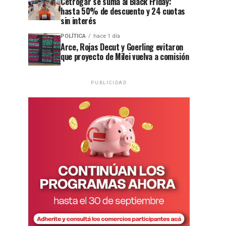
Cetrogar se suma al Black Friday:
hasta 50% de descuento y 24 cuotas
sin interés
POLÍTICA
hace 1 día
Arce, Rojas Decut y Goerling evitaron
que proyecto de Milei vuelva a comisión
PUBLICIDAD