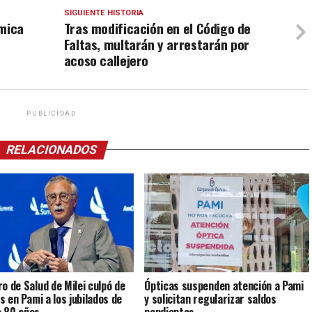
SIGUIENTE HISTORIA
rmica
Tras modificación en el Código de
Faltas, multarán y arrestarán por
acoso callejero
PUBLICIDAD
RELACIONADOS
ro de Salud de Milei culpó de
Ópticas suspenden atención a Pami
is en Pami a los jubilados de
y solicitan regularizar saldos
 80 años
pendientes