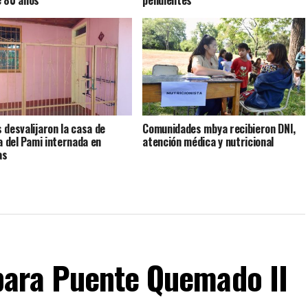
 desvalijaron la casa de
Comunidades mbya recibieron DNI,
da del Pami internada en
atención médica y nutricional
as
para Puente Quemado II