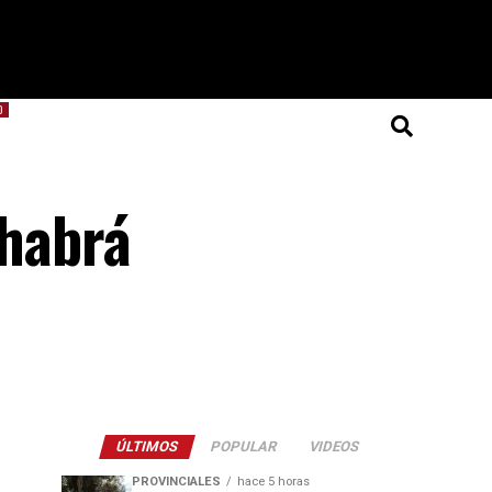
O
 habrá
ÚLTIMOS
POPULAR
VIDEOS
PROVINCIALES
hace 5 horas