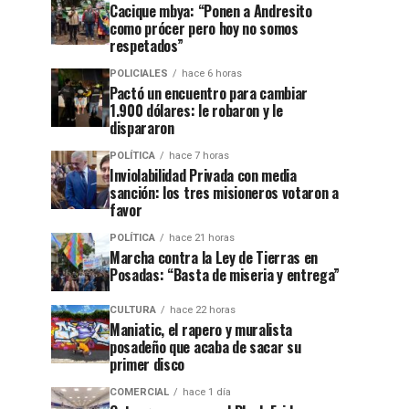
Cacique mbya: “Ponen a Andresito
como prócer pero hoy no somos
respetados”
POLICIALES
hace 6 horas
Pactó un encuentro para cambiar
1.900 dólares: le robaron y le
dispararon
POLÍTICA
hace 7 horas
Inviolabilidad Privada con media
sanción: los tres misioneros votaron a
favor
POLÍTICA
hace 21 horas
Marcha contra la Ley de Tierras en
Posadas: “Basta de miseria y entrega”
CULTURA
hace 22 horas
Maniatic, el rapero y muralista
posadeño que acaba de sacar su
primer disco
COMERCIAL
hace 1 día