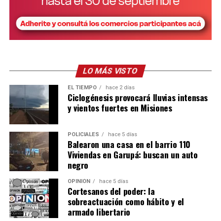
Para nosotros fue una experiencia impresionante”,
relató.
Además de las clases teóricas, los jóvenes ya
comenzaron a manejar tractores y trabajar
directamente en el campo, realizando tareas de arado y
preparación de suelos.
LO MÁS VISTO
EL TIEMPO
hace 2 días
Para Skölfman, que habitualmente se desempeña en
Ciclogénesis provocará lluvias intensas
diseño y planificación, la experiencia tiene un valor
y vientos fuertes en Misiones
especial:
POLICIALES
hace 5 días
“Una cosa es diseñar una máquina en la computadora y
Balearon una casa en el barrio 110
otra muy distinta es subirse a un tractor, sentir cómo
Viviendas en Garupá: buscan un auto
trabaja y entender en condiciones reales lo que uno
negro
proyecta”.
OPINIÓN
hace 5 días
Cortesanos del poder: la
Una fábrica misionera con proyección
sobreactuación como hábito y el
internacional
armado libertario