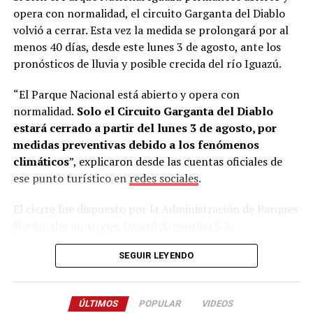
cubriera los pasajes aéreos.
La propuesta fue aceptada
opera con normalidad, el circuito Garganta del Diablo
de inmediato.
volvió a cerrar. Esta vez la medida se prolongará por al
menos 40 días, desde este lunes 3 de agosto, ante los
“Mi esposa es profesora de alemán en una escuela
pronósticos de lluvia y posible crecida del río Iguazú.
técnica. Esa misma noche la llamé desde Alemania y
tanto ella como mi hijo David me dijeron: ‘Sí, vamos a
“El Parque Nacional está abierto y opera con
hacerlo’”, recordó.
normalidad.
Solo el Circuito Garganta del Diablo
estará cerrado a partir del lunes 3 de agosto, por
Estudiar alemán para llegar a Alemania
medidas preventivas debido a los fenómenos
climáticos
”, explicaron desde las cuentas oficiales de
Al regresar a
Misiones
, Lory conversó con Skölfman y
ese punto turístico en
redes sociales
.
Burger, quienes aceptaron el desafío y comenzaron a
estudiar el idioma intensivamente.
El cierre fue dispuesto por la Administración de Parques
Nacionales junto con Iguazú Argentina S.A,
“Aprendieron lo básico y, aunque al principio estaban un
concesionaria del Área Cataratas, sobre la base de
poco asustados, enseguida se adaptaron. En Deula
SEGUIR LEYENDO
informes climáticos e hidrológicos.
tienen experiencia trabajando con extranjeros”, señaló.
La semana pasada, el mismo circuito permaneció
Los jóvenes viajaron la semana pasada acompañados
ÚLTIMOS
POPULAR
VIDEOS
cerrado durante cinco días ante las copiosas lluvias
inicialmente por Jorge Lory y su esposa. Según contó el