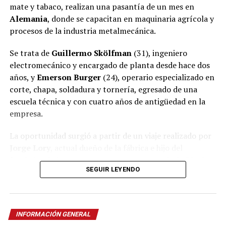
mate y tabaco, realizan una pasantía de un mes en
Alemania
, donde se capacitan en maquinaria agrícola y
procesos de la industria metalmecánica.
Se trata de
Guillermo Skölfman
(31), ingeniero
electromecánico y encargado de planta desde hace dos
años, y
Emerson Burger
(24), operario especializado en
corte, chapa, soldadura y tornería, egresado de una
escuela técnica y con cuatro años de antigüedad en la
empresa.
La oportunidad surgió a partir de un viaje realizado por
Jorge Lory
, actual dueño de la fábrica e hijo del
fundador de la empresa, que cuenta con más de 50 años
SEGUIR LEYENDO
de trayectoria en
Oberá
.
Ver esta publicación en Instagram
Una oportunidad nacida en la
Agritechnica
INFORMACIÓN GENERAL