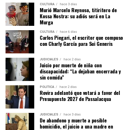
CULTURA
hace 3 días
La empresa Lory emplea actualmente a 17 personas,
Murió Marcelo Reynoso, titiritero de
entre personal administrativo, ingenieros de diseño y
Kossa Nostra: su adiós será en La
operarios de producción.
Murga
CULTURA
hace 6 días
La firma fabrica cosechadoras de yerba mate, té y
Carlos Piegari, el escritor que compuso
tabaco, además de implementos agrícolas como
con Charly García para Sui Generis
desmalezadoras, fumigadoras, fertilizadoras y otros
equipos adaptados a las condiciones productivas de
JUDICIALES
hace 2 días
Misiones.
Juicio por muerte de niña con
discapacidad: “La dejaban encerrada y
Ante la caída de las ventas de maquinaria en los últimos
sin comida”
años, la empresa decidió diversificar su actividad
POLÍTICA
hace 2 días
incorporando reparaciones, servicios de corte con
Rovira adelantó que votará a favor del
pantógrafo y trabajos de diseño para terceros.
Presupuesto 2027 de Passalacqua
“Nos abrimos un poco para no dejar sin trabajo a los
muchachos. Formar un operario lleva años y perder ese
JUDICIALES
hace 3 días
De abandono y muerte a posible
capital humano sería un retroceso enorme”, afirmó
homicidio, el juicio a una madre en
Lory.