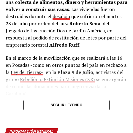
una
colecta de alimentos, dinero y herramientas para
volver a construir sus casas
. Las viviendas fueron
destruidas durante el
desalojo
que sufrieron el martes
28 de julio por orden del juez
Roberto Sena
, del
Juzgado de Instrucción Dos de Jardín América, en
respuesta al pedido de restitución de lotes por parte del
empresario forestal
Alfredo Ruff
.
En el marco de la movilización que se realizará a las 16
en Posadas -como en otros puntos del país en rechazo a
la
Ley de Tierras-
; en la
Plaza 9 de Julio
, activistas del
grupo
Rebelión o Extinción Misiones (XR)
se encargarán
de reunir las donaciones para luego enviarlas a
Garuhapé.
SEGUIR LEYENDO
Además, la Asociación Trabajadores del Estado (ATE),
con sede en calle
Salta 2326
también se sumó como
punto de recolección
de lunes a viernes en horario
matutino y vespertino.
INFORMACIÓN GENERAL