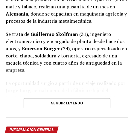
mate y tabaco, realizan una pasantía de un mes en
Alemania
, donde se capacitan en maquinaria agrícola y
procesos de la industria metalmecánica.
Se trata de
Guillermo Skölfman
(31), ingeniero
electromecánico y encargado de planta desde hace dos
años, y
Emerson Burger
(24), operario especializado en
corte, chapa, soldadura y tornería, egresado de una
escuela técnica y con cuatro años de antigüedad en la
empresa.
La oportunidad surgió a partir de un viaje realizado por
Jorge Lory
, actual dueño de la fábrica e hijo del
fundador de la empresa, que cuenta con más de 50 años
SEGUIR LEYENDO
de trayectoria en
Oberá
.
Ver esta publicación en Instagram
Una oportunidad nacida en la
Agritechnica
INFORMACIÓN GENERAL