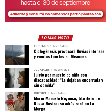
Para nosotros fue una experiencia impresionante”,
relató.
Además de las clases teóricas, los jóvenes ya
comenzaron a manejar tractores y trabajar
directamente en el campo, realizando tareas de arado y
preparación de suelos.
LO MÁS VISTO
EL TIEMPO
hace 5 días
Para Skölfman, que habitualmente se desempeña en
Ciclogénesis provocará lluvias intensas
diseño y planificación, la experiencia tiene un valor
y vientos fuertes en Misiones
especial:
JUDICIALES
hace 5 días
“Una cosa es diseñar una máquina en la computadora y
Juicio por muerte de niña con
otra muy distinta es subirse a un tractor, sentir cómo
discapacidad: “La dejaban encerrada y
trabaja y entender en condiciones reales lo que uno
sin comida”
proyecta”.
CULTURA
hace 6 días
Murió Marcelo Reynoso, titiritero de
Una fábrica misionera con proyección
Kossa Nostra: su adiós será en La
internacional
Murga