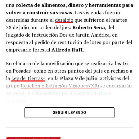
una
colecta de alimentos, dinero y herramientas para
volver a construir sus casas
. Las viviendas fueron
destruidas durante el
desalojo
que sufrieron el martes
28 de julio por orden del juez
Roberto Sena
, del
Juzgado de Instrucción Dos de Jardín América, en
respuesta al pedido de restitución de lotes por parte del
empresario forestal
Alfredo Ruff
.
En el marco de la movilización que se realizará a las 16
en Posadas -como en otros puntos del país en rechazo a
la
Ley de Tierras-
; en la
Plaza 9 de Julio
, activistas del
grupo
Rebelión o Extinción Misiones (XR)
se encargarán
de reunir las donaciones para luego enviarlas a
Garuhapé.
SEGUIR LEYENDO
Además, la Asociación Trabajadores del Estado (ATE),
con sede en calle
Salta 2326
también se sumó como
punto de recolección
de lunes a viernes en horario
matutino y vespertino.