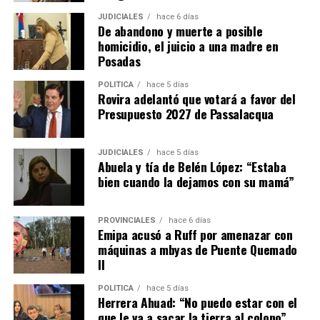
JUDICIALES
hace 6 días
La empresa Lory emplea actualmente a 17 personas,
De abandono y muerte a posible
entre personal administrativo, ingenieros de diseño y
homicidio, el juicio a una madre en
operarios de producción.
Posadas
POLÍTICA
hace 5 días
La firma fabrica cosechadoras de yerba mate, té y
Rovira adelantó que votará a favor del
tabaco, además de implementos agrícolas como
Presupuesto 2027 de Passalacqua
desmalezadoras, fumigadoras, fertilizadoras y otros
equipos adaptados a las condiciones productivas de
JUDICIALES
hace 5 días
Misiones.
Abuela y tía de Belén López: “Estaba
bien cuando la dejamos con su mamá”
Ante la caída de las ventas de maquinaria en los últimos
años, la empresa decidió diversificar su actividad
PROVINCIALES
hace 6 días
incorporando reparaciones, servicios de corte con
Emipa acusó a Ruff por amenazar con
pantógrafo y trabajos de diseño para terceros.
máquinas a mbyas de Puente Quemado
II
“Nos abrimos un poco para no dejar sin trabajo a los
muchachos. Formar un operario lleva años y perder ese
POLÍTICA
hace 5 días
Herrera Ahuad: “No puedo estar con el
capital humano sería un retroceso enorme”, afirmó
que le va a sacar la tierra al colono”