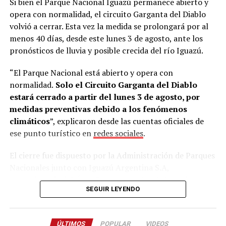
Si bien el Parque Nacional Iguazú permanece abierto y
cubriera los pasajes aéreos.
La propuesta fue aceptada
opera con normalidad, el circuito Garganta del Diablo
de inmediato.
volvió a cerrar. Esta vez la medida se prolongará por al
menos 40 días, desde este lunes 3 de agosto, ante los
“Mi esposa es profesora de alemán en una escuela
pronósticos de lluvia y posible crecida del río Iguazú.
técnica. Esa misma noche la llamé desde Alemania y
tanto ella como mi hijo David me dijeron: ‘Sí, vamos a
“El Parque Nacional está abierto y opera con
hacerlo’”, recordó.
normalidad.
Solo el Circuito Garganta del Diablo
estará cerrado a partir del lunes 3 de agosto, por
Estudiar alemán para llegar a Alemania
medidas preventivas debido a los fenómenos
climáticos
”, explicaron desde las cuentas oficiales de
Al regresar a
Misiones
, Lory conversó con Skölfman y
ese punto turístico en
redes sociales
.
Burger, quienes aceptaron el desafío y comenzaron a
estudiar el idioma intensivamente.
El cierre fue dispuesto por la Administración de Parques
Nacionales junto con Iguazú Argentina S.A,
“Aprendieron lo básico y, aunque al principio estaban un
concesionaria del Área Cataratas, sobre la base de
poco asustados, enseguida se adaptaron. En Deula
SEGUIR LEYENDO
informes climáticos e hidrológicos.
tienen experiencia trabajando con extranjeros”, señaló.
La semana pasada, el mismo circuito permaneció
Los jóvenes viajaron la semana pasada acompañados
ÚLTIMOS
POPULAR
VIDEOS