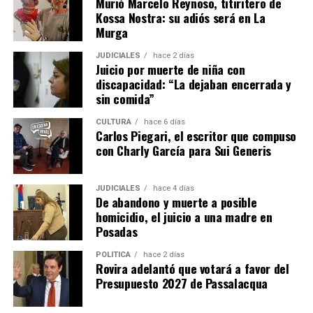
Murió Marcelo Reynoso, titiritero de
entre personal administrativo, ingenieros de diseño y
Kossa Nostra: su adiós será en La
operarios de producción.
Murga
JUDICIALES
hace 2 días
La firma fabrica cosechadoras de yerba mate, té y
Juicio por muerte de niña con
tabaco, además de implementos agrícolas como
discapacidad: “La dejaban encerrada y
desmalezadoras, fumigadoras, fertilizadoras y otros
sin comida”
equipos adaptados a las condiciones productivas de
CULTURA
hace 6 días
Misiones.
Carlos Piegari, el escritor que compuso
con Charly García para Sui Generis
Ante la caída de las ventas de maquinaria en los últimos
años, la empresa decidió diversificar su actividad
JUDICIALES
hace 4 días
incorporando reparaciones, servicios de corte con
De abandono y muerte a posible
pantógrafo y trabajos de diseño para terceros.
homicidio, el juicio a una madre en
Posadas
“Nos abrimos un poco para no dejar sin trabajo a los
muchachos. Formar un operario lleva años y perder ese
POLÍTICA
hace 2 días
Rovira adelantó que votará a favor del
capital humano sería un retroceso enorme”, afirmó
Presupuesto 2027 de Passalacqua
Lory.