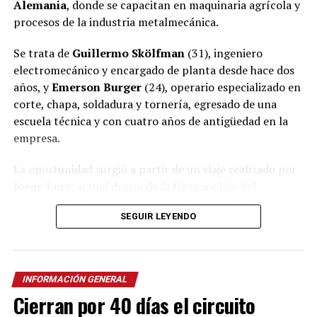
Alemania
, donde se capacitan en maquinaria agrícola y
procesos de la industria metalmecánica.
Se trata de
Guillermo Skölfman
(31), ingeniero
electromecánico y encargado de planta desde hace dos
años, y
Emerson Burger
(24), operario especializado en
corte, chapa, soldadura y tornería, egresado de una
escuela técnica y con cuatro años de antigüedad en la
empresa.
La oportunidad surgió a partir de un viaje realizado por
Jorge Lory
, actual dueño de la fábrica e hijo del
fundador de la empresa, que cuenta con más de 50 años
SEGUIR LEYENDO
de trayectoria en
Oberá
.
Ver esta publicación en Instagram
Una oportunidad nacida en la
Agritechnica
INFORMACIÓN GENERAL
Cierran por 40 días el circuito
Lory relató que el año pasado viajó a Alemania para