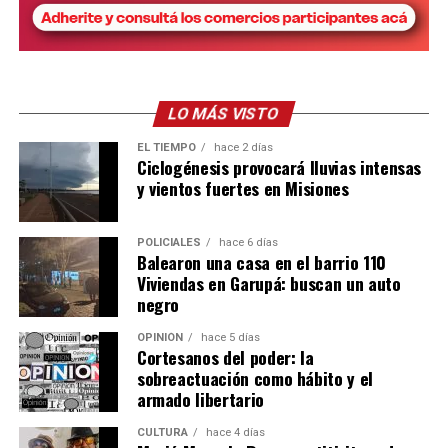
Además de las clases teóricas, los jóvenes ya
comenzaron a manejar tractores y trabajar
directamente en el campo, realizando tareas de arado y
preparación de suelos.
LO MÁS VISTO
EL TIEMPO
hace 2 días
Para Skölfman, que habitualmente se desempeña en
Ciclogénesis provocará lluvias intensas
diseño y planificación, la experiencia tiene un valor
y vientos fuertes en Misiones
especial:
POLICIALES
hace 6 días
“Una cosa es diseñar una máquina en la computadora y
Balearon una casa en el barrio 110
otra muy distinta es subirse a un tractor, sentir cómo
Viviendas en Garupá: buscan un auto
trabaja y entender en condiciones reales lo que uno
negro
proyecta”.
OPINIÓN
hace 5 días
Cortesanos del poder: la
Una fábrica misionera con proyección
sobreactuación como hábito y el
internacional
armado libertario
CULTURA
hace 4 días
La empresa Lory emplea actualmente a 17 personas,