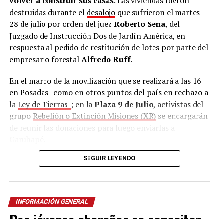
volver a construir sus casas
. Las viviendas fueron
destruidas durante el
desalojo
que sufrieron el martes
28 de julio por orden del juez
Roberto Sena
, del
Juzgado de Instrucción Dos de Jardín América, en
respuesta al pedido de restitución de lotes por parte del
empresario forestal
Alfredo Ruff
.
En el marco de la movilización que se realizará a las 16
en Posadas -como en otros puntos del país en rechazo a
la
Ley de Tierras-
; en la
Plaza 9 de Julio
, activistas del
grupo
Rebelión o Extinción Misiones (XR)
se encargarán
de reunir las donaciones para luego enviarlas a
Garuhapé.
SEGUIR LEYENDO
Además, la Asociación Trabajadores del Estado (ATE),
con sede en calle
Salta 2326
también se sumó como
punto de recolección
de lunes a viernes en horario
matutino y vespertino.
INFORMACIÓN GENERAL
Según confirmó el cacique,
durante el desalojo no