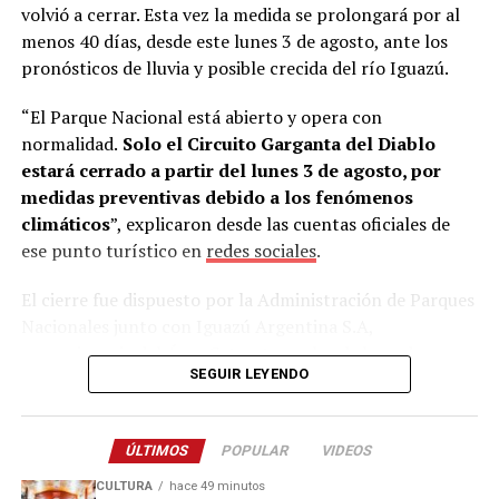
volvió a cerrar. Esta vez la medida se prolongará por al
menos 40 días, desde este lunes 3 de agosto, ante los
“Mi esposa es profesora de alemán en una escuela
pronósticos de lluvia y posible crecida del río Iguazú.
técnica. Esa misma noche la llamé desde Alemania y
tanto ella como mi hijo David me dijeron: ‘Sí, vamos a
“El Parque Nacional está abierto y opera con
hacerlo’”, recordó.
normalidad.
Solo el Circuito Garganta del Diablo
estará cerrado a partir del lunes 3 de agosto, por
Estudiar alemán para llegar a Alemania
medidas preventivas debido a los fenómenos
climáticos
”, explicaron desde las cuentas oficiales de
Al regresar a
Misiones
, Lory conversó con Skölfman y
ese punto turístico en
redes sociales
.
Burger, quienes aceptaron el desafío y comenzaron a
estudiar el idioma intensivamente.
El cierre fue dispuesto por la Administración de Parques
Nacionales junto con Iguazú Argentina S.A,
“Aprendieron lo básico y, aunque al principio estaban un
concesionaria del Área Cataratas, sobre la base de
poco asustados, enseguida se adaptaron. En Deula
SEGUIR LEYENDO
informes climáticos e hidrológicos.
tienen experiencia trabajando con extranjeros”, señaló.
La semana pasada, el mismo circuito permaneció
Los jóvenes viajaron la semana pasada acompañados
ÚLTIMOS
POPULAR
VIDEOS
cerrado durante cinco días ante las copiosas lluvias
inicialmente por Jorge Lory y su esposa. Según contó el
registradas en la región, cuya magnitud estaría asociada
empresario, apenas llegaron comenzaron las actividades
CULTURA
hace 49 minutos