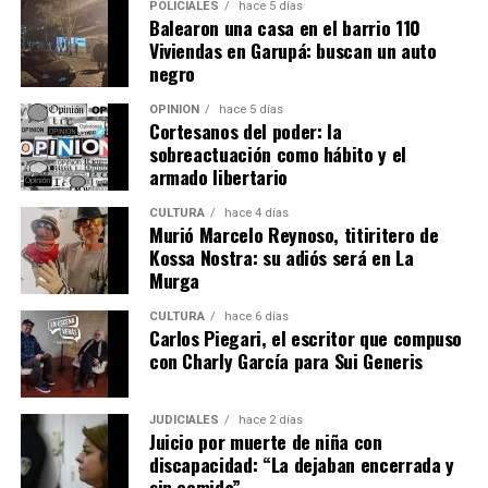
POLICIALES
hace 5 días
“Una cosa es diseñar una máquina en la computadora y
Balearon una casa en el barrio 110
otra muy distinta es subirse a un tractor, sentir cómo
Viviendas en Garupá: buscan un auto
trabaja y entender en condiciones reales lo que uno
negro
proyecta”.
OPINIÓN
hace 5 días
Cortesanos del poder: la
Una fábrica misionera con proyección
sobreactuación como hábito y el
internacional
armado libertario
CULTURA
hace 4 días
La empresa Lory emplea actualmente a 17 personas,
Murió Marcelo Reynoso, titiritero de
entre personal administrativo, ingenieros de diseño y
Kossa Nostra: su adiós será en La
operarios de producción.
Murga
CULTURA
hace 6 días
La firma fabrica cosechadoras de yerba mate, té y
Carlos Piegari, el escritor que compuso
tabaco, además de implementos agrícolas como
con Charly García para Sui Generis
desmalezadoras, fumigadoras, fertilizadoras y otros
equipos adaptados a las condiciones productivas de
JUDICIALES
hace 2 días
Misiones.
Juicio por muerte de niña con
discapacidad: “La dejaban encerrada y
Ante la caída de las ventas de maquinaria en los últimos
sin comida”