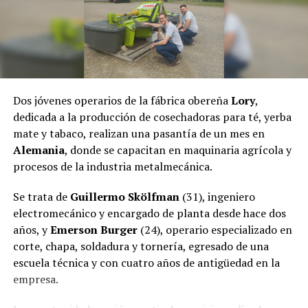
principales guardianes de la selva misionera.
El pasado jueves, el fiscal
Héctor Simón
, a través de la
Fiscalía de Instrucción Uno de Puerto Rico dictaminó
dejar sin efecto el
desalojo
,
por lo que las familias
regresaron a la comunidad.
Dos jóvenes operarios de la fábrica obereña
Lory
,
dedicada a la producción de cosechadoras para té, yerba
mate y tabaco, realizan una pasantía de un mes en
Alemania
, donde se capacitan en maquinaria agrícola y
procesos de la industria metalmecánica.
Se trata de
Guillermo Skölfman
(31), ingeniero
electromecánico y encargado de planta desde hace dos
años, y
Emerson Burger
(24), operario especializado en
corte, chapa, soldadura y tornería, egresado de una
escuela técnica y con cuatro años de antigüedad en la
empresa.