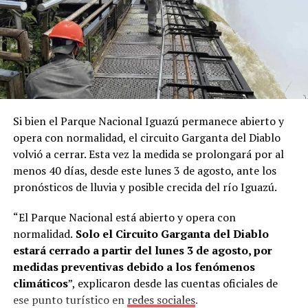
un sistema muy práctico y una experiencia que podía
marcarles el futuro”, contó Lory.
A partir de ese contacto, el director del instituto le
ofreció
dos becas de capacitación
gratuita por un mes
para operarios de la empresa, con la condición de que
tuvieran conocimientos básicos de alemán y que la firma
Si bien el Parque Nacional Iguazú permanece abierto y
cubriera los pasajes aéreos.
La propuesta fue aceptada
opera con normalidad, el circuito Garganta del Diablo
de inmediato.
volvió a cerrar. Esta vez la medida se prolongará por al
menos 40 días, desde este lunes 3 de agosto, ante los
“Mi esposa es profesora de alemán en una escuela
pronósticos de lluvia y posible crecida del río Iguazú.
técnica. Esa misma noche la llamé desde Alemania y
tanto ella como mi hijo David me dijeron: ‘Sí, vamos a
“El Parque Nacional está abierto y opera con
hacerlo’”, recordó.
normalidad.
Solo el Circuito Garganta del Diablo
estará cerrado a partir del lunes 3 de agosto, por
Estudiar alemán para llegar a Alemania
medidas preventivas debido a los fenómenos
climáticos
”, explicaron desde las cuentas oficiales de
Al regresar a
Misiones
, Lory conversó con Skölfman y
ese punto turístico en
redes sociales
.
Burger, quienes aceptaron el desafío y comenzaron a