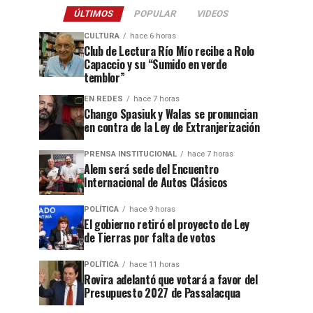
ÚLTIMOS
POPULAR
VIDEOS
CULTURA
hace 6 horas
Club de Lectura Río Mío recibe a Rolo
Capaccio y su “Sumido en verde
temblor”
EN REDES
hace 7 horas
Chango Spasiuk y Walas se pronuncian
en contra de la Ley de Extranjerización
PRENSA INSTITUCIONAL
hace 7 horas
Alem será sede del Encuentro
Internacional de Autos Clásicos
POLÍTICA
hace 9 horas
El gobierno retiró el proyecto de Ley
de Tierras por falta de votos
POLÍTICA
hace 11 horas
Rovira adelantó que votará a favor del
Presupuesto 2027 de Passalacqua