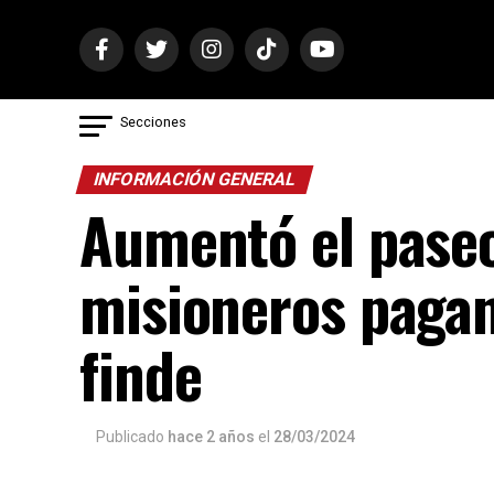
Secciones
INFORMACIÓN GENERAL
Aumentó el pase
misioneros pagan
finde
Publicado
hace 2 años
el
28/03/2024