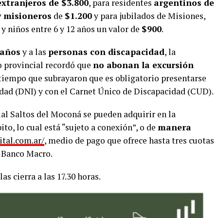
extranjeros de $3.800
, para residentes
argentinos de
y misioneros
de
$1.200
y para jubilados de Misiones,
 y niños entre 6 y 12 años un valor de
$900
.
 años
y a las
personas con discapacidad
, la
o provincial recordó que
no abonan la excursión
 tiempo que subrayaron que es obligatorio presentarse
dad (DNI) y con el Carnet Único de Discapacidad (CUD).
al Saltos del Moconá se pueden adquirir en la
to, lo cual está “sujeto a conexión”, o de
manera
ital.com.ar/
, medio de pago que ofrece hasta tres cuotas
l Banco Macro.
las cierra a las 17.30 horas.