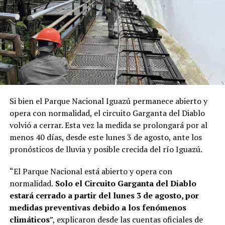
pensé inmediatamente en nuestros chicos. Me pareció
un sistema muy práctico y una experiencia que podía
marcarles el futuro”, contó Lory.
A partir de ese contacto, el director del instituto le
ofreció
dos becas de capacitación
gratuita por un mes
para operarios de la empresa, con la condición de que
tuvieran conocimientos básicos de alemán y que la firma
Si bien el Parque Nacional Iguazú permanece abierto y
cubriera los pasajes aéreos.
La propuesta fue aceptada
opera con normalidad, el circuito Garganta del Diablo
de inmediato.
volvió a cerrar. Esta vez la medida se prolongará por al
menos 40 días, desde este lunes 3 de agosto, ante los
“Mi esposa es profesora de alemán en una escuela
pronósticos de lluvia y posible crecida del río Iguazú.
técnica. Esa misma noche la llamé desde Alemania y
tanto ella como mi hijo David me dijeron: ‘Sí, vamos a
“El Parque Nacional está abierto y opera con
hacerlo’”, recordó.
normalidad.
Solo el Circuito Garganta del Diablo
estará cerrado a partir del lunes 3 de agosto, por
Estudiar alemán para llegar a Alemania
medidas preventivas debido a los fenómenos
climáticos
”, explicaron desde las cuentas oficiales de
Al regresar a
Misiones
, Lory conversó con Skölfman y