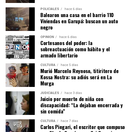
POLICIALES
hace 6 días
“Una cosa es diseñar una máquina en la computadora y
Balearon una casa en el barrio 110
otra muy distinta es subirse a un tractor, sentir cómo
Viviendas en Garupá: buscan un auto
trabaja y entender en condiciones reales lo que uno
negro
proyecta”.
OPINIÓN
hace 6 días
Cortesanos del poder: la
Una fábrica misionera con proyección
sobreactuación como hábito y el
internacional
armado libertario
CULTURA
hace 5 días
La empresa Lory emplea actualmente a 17 personas,
Murió Marcelo Reynoso, titiritero de
entre personal administrativo, ingenieros de diseño y
Kossa Nostra: su adiós será en La
operarios de producción.
Murga
JUDICIALES
hace 3 días
La firma fabrica cosechadoras de yerba mate, té y
Juicio por muerte de niña con
tabaco, además de implementos agrícolas como
discapacidad: “La dejaban encerrada y
desmalezadoras, fumigadoras, fertilizadoras y otros
sin comida”
equipos adaptados a las condiciones productivas de
CULTURA
hace 7 días
Misiones.
Carlos Piegari, el escritor que compuso