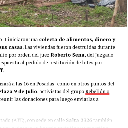
 II iniciaron una
colecta de alimentos, dinero y
sus casas
. Las viviendas fueron destruidas durante
ulio por orden del juez
Roberto Sena
, del Juzgado
espuesta al pedido de restitución de lotes por
f
.
izará a las 16 en Posadas -como en otros puntos del
Plaza 9 de Julio
, activistas del grupo
Rebelión o
reunir las donaciones para luego enviarlas a
tado (ATE), con sede en calle
Salta 2326
también
unes a viernes en horario matutino y vespertino.