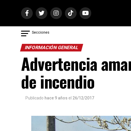
Secciones
INFORMACIÓN GENERAL
Advertencia amar
de incendio
Publicado
hace 9 años
el
26/12/2017