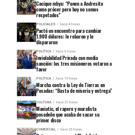
Cacique mbya: “Ponen a Andresito
como prócer pero hoy no somos
respetados”
POLICIALES
hace 4 horas
Pactó un encuentro para cambiar
1.900 dólares: le robaron y le
dispararon
POLÍTICA
hace 6 horas
Inviolabilidad Privada con media
sanción: los tres misioneros votaron a
favor
POLÍTICA
hace 19 horas
Marcha contra la Ley de Tierras en
Posadas: “Basta de miseria y entrega”
CULTURA
hace 21 horas
Maniatic, el rapero y muralista
posadeño que acaba de sacar su
primer disco
COMERCIAL
hace 22 horas