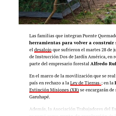
Las familias que integran Puente Quemado
herramientas para volver a construir 
el
desalojo
que sufrieron el martes 28 de j
de Instrucción Dos de Jardín América, en r
parte del empresario forestal
Alfredo Ruf
En el marco de la movilización que se real
país en rechazo a la
Ley de Tierras-
; en la
Extinción Misiones (XR)
se encargarán de 
Garuhapé.
Además, la Asociación Trabajadores del Es
se sumó como
punto de recolección
de l