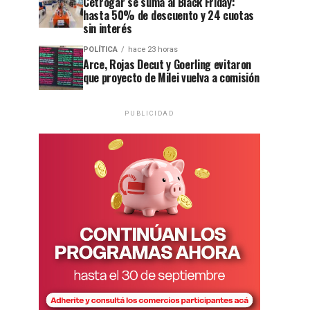
Cetrogar se suma al Black Friday:
hasta 50% de descuento y 24 cuotas
sin interés
POLÍTICA
hace 23 horas
Arce, Rojas Decut y Goerling evitaron
que proyecto de Milei vuelva a comisión
PUBLICIDAD