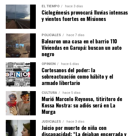
EL TIEMPO
hace 3 días
Su obra mantiene un estrecho vínculo con la historia, la
Ciclogénesis provocará lluvias intensas
identidad y el paisaje cultural de Misiones. Además de
y vientos fuertes en Misiones
“Sumido en verde temblor”, publicó cuentos, relatos y
trabajos relacionados con la literatura y la memoria
POLICIALES
hace 7 días
regional, entre ellos “Aquí fue”, dedicado a los lugares
Balearon una casa en el barrio 110
mencionados por
Horacio Quiroga
, y “Piedras en verde
Viviendas en Garupá: buscan un auto
negro
silencio”, inspirado en la historia y el universo de San
Ignacio Miní.
OPINIÓN
hace 6 días
Cortesanos del poder: la
sobreactuación como hábito y el
armado libertario
CULTURA
hace 5 días
Murió Marcelo Reynoso, titiritero de
Kossa Nostra: su adiós será en La
Murga
JUDICIALES
hace 3 días
Juicio por muerte de niña con
discapacidad: “La dejaban encerrada y