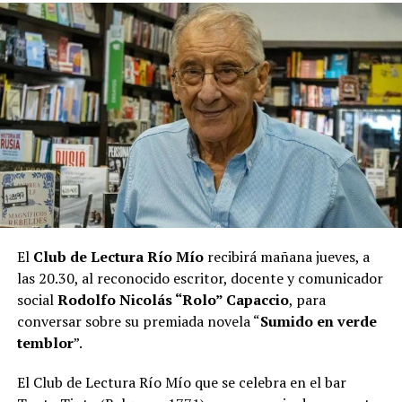
En su disco hay beats del también misionero
Ajitawira
y
Johnny Cut
z, “un amigo con el que también venimos
trabajando aquí, en Asunción, hace varios años”, apuntó
sobre el álbum que se lo ve de niño, montando una
bicicleta y en una imagen que parece recortada para un
casete.
“También hay un par de beats que son hechos por mí”,
agregó Maniatic desde Paraguay, donde vive hace ocho
años.
El
Club de Lectura Río Mío
recibirá mañana jueves, a
las 20.30, al reconocido escritor, docente y comunicador
social
Rodolfo Nicolás “Rolo” Capaccio
, para
conversar sobre su premiada novela “
Sumido en verde
temblor
”.
El Club de Lectura Río Mío que se celebra en el bar