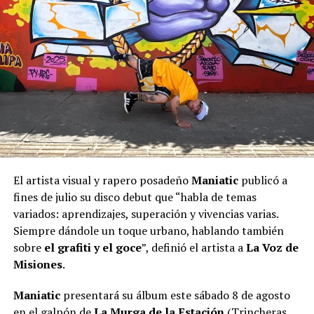
todas las cantoras, difusoras y a todas las personas que
trabajan para darle alegría al pueblo para que se sumen.
Porque este reconocimiento no sucede todos los días, ni
en todas las provincias, y es muy valioso”.
En ese sentido, el
Secretario de Estado de Cultura,
Joselo Schuap
, adelantó en el mismo comunicado que,
en octubre, la cantante compartirá una gira por el
interior de Misiones con “Cultura en Movimiento”.
“La admiro mucho. Será un honor que una artista tan
El artista visual y rapero posadeño
Maniatic
publicó a
valiosa nos acompañe. Una mujer chamamecera de ley;
fines de julio su disco debut que “habla de temas
la más importante que hemos tenido”, apuntó
Schuap
.
variados: aprendizajes, superación y vivencias varias.
Siempre dándole un toque urbano, hablando también
sobre
el grafiti y el goce
”, definió el artista a
La Voz de
Misiones
.
Maniatic
presentará su álbum este sábado 8 de agosto
en el galpón de
La Murga de la Estación
(Trincheras