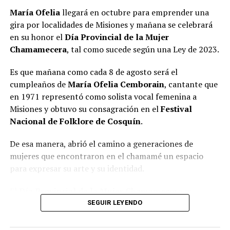
María Ofelia
llegará en octubre para emprender una
gira por localidades de Misiones y mañana se celebrará
en su honor el
Día Provincial de la Mujer
Chamamecera
, tal como sucede según una Ley de 2023.
Es que mañana como cada 8 de agosto será el
cumpleaños de
María Ofelia Cemborain
, cantante que
en 1971 representó como solista vocal femenina a
Misiones y obtuvo su consagración en el
Festival
Nacional de Folklore de Cosquín
.
De esa manera, abrió el camino a generaciones de
mujeres que encontraron en el chamamé un espacio
para expresar su arte y su identidad.
El
Día Provincial de la Mujer Chamamecera
se
instituyó por ley provincial VI – N.º 328 y con ello se
SEGUIR LEYENDO
invita a valorar a todas las artistas que, con su voz, su
música, su danza, su trabajo de difusión, investigación,