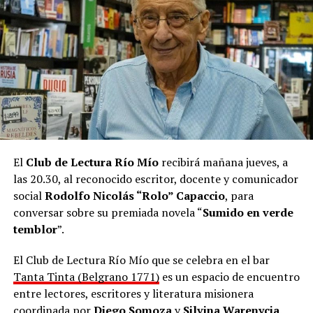
trabajando aquí, en Asunción, hace varios años”, apuntó
sobre el álbum que se lo ve de niño, montando una
bicicleta y en una imagen que parece recortada para un
casete.
“También hay un par de beats que son hechos por mí”,
agregó Maniatic desde Paraguay, donde vive hace ocho
años.
El
Club de Lectura Río Mío
recibirá mañana jueves, a
las 20.30, al reconocido escritor, docente y comunicador
social
Rodolfo Nicolás “Rolo” Capaccio
, para
conversar sobre su premiada novela “
Sumido en verde
temblor
”.
El Club de Lectura Río Mío que se celebra en el bar
Tanta Tinta (Belgrano 1771)
es un espacio de encuentro
entre lectores, escritores y literatura misionera
coordinada por
Diego Somoza
y
Silvina Warenycia
.