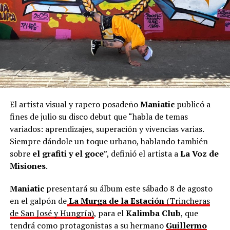
en todas las provincias, y es muy valioso”.
En ese sentido, el
Secretario de Estado de Cultura,
Joselo Schuap
, adelantó en el mismo comunicado que,
en octubre, la cantante compartirá una gira por el
interior de Misiones con “Cultura en Movimiento”.
“La admiro mucho. Será un honor que una artista tan
El artista visual y rapero posadeño
Maniatic
publicó a
valiosa nos acompañe. Una mujer chamamecera de ley;
fines de julio su disco debut que “habla de temas
la más importante que hemos tenido”, apuntó
Schuap
.
variados: aprendizajes, superación y vivencias varias.
Siempre dándole un toque urbano, hablando también
sobre
el grafiti y el goce
”, definió el artista a
La Voz de
Misiones
.
Maniatic
presentará su álbum este sábado 8 de agosto
en el galpón de
La Murga de la Estación
(Trincheras
de San José y Hungría)
, para el
Kalimba Club
, que
tendrá como protagonistas a su hermano
Guillermo