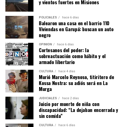
identidad y el paisaje cultural de Misiones. Además de
y vientos fuertes en Misiones
“Sumido en verde temblor”, publicó cuentos, relatos y
trabajos relacionados con la literatura y la memoria
POLICIALES
hace 6 días
regional, entre ellos “Aquí fue”, dedicado a los lugares
Balearon una casa en el barrio 110
mencionados por
Horacio Quiroga
, y “Piedras en verde
Viviendas en Garupá: buscan un auto
negro
silencio”, inspirado en la historia y el universo de San
Ignacio Miní.
OPINIÓN
hace 6 días
Cortesanos del poder: la
sobreactuación como hábito y el
armado libertario
CULTURA
hace 4 días
Murió Marcelo Reynoso, titiritero de
Kossa Nostra: su adiós será en La
Murga
JUDICIALES
hace 2 días
Juicio por muerte de niña con
discapacidad: “La dejaban encerrada y
sin comida”
CULTURA
hace 6 días