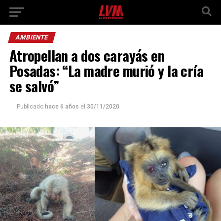
AMBIENTE
Atropellan a dos carayás en
Posadas: “La madre murió y la cría
se salvó”
Publicado
hace 6 años
el
30/11/2020