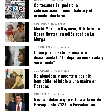
OPINIÓN
hace 7 días
Cortesanos del poder: la
sobreactuación como hábito y el
armado libertario
CULTURA
hace 5 días
Murió Marcelo Reynoso, titiritero de
Kossa Nostra: su adiós será en La
Murga
JUDICIALES
hace 4 días
Juicio por muerte de niña con
discapacidad: “La dejaban encerrada y
sin comida”
JUDICIALES
hace 5 días
De abandono y muerte a posible
homicidio, el juicio a una madre en
Posadas
POLÍTICA
hace 4 días
Rovira adelantó que votará a favor del
Presupuesto 2027 de Passalacqua