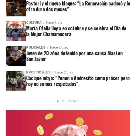
Pastori y el nuevo bloque: “La Renovación caducó y lo
mayores novedades
.
otro duró dos meses”
CULTURA
hace 1 día
María Ofelia llega en octubre y se celebra el Día de
la Mujer Chamamecera
POLICIALES
hace 2 días
Joven de 20 años detenido por una causa Masi en
San Javier
PROVINCIALES
hace 2 días
Cacique mbya: “Ponen a Andresito como prócer pero
hoy no somos respetados”
PUBLICIDAD
Personal de la comisaría Primera intervino en el lugar.