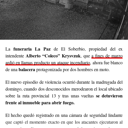
Se trata de una iniciativa hecha a pulmón, con esfuerzo
propio y con el acompañamiento de cada persona que
decide sumar su granito de arena, ya sea con
camperas,
buzos, sacos, frazadas, colchas, mantas, bufandas,
gorros, guantes y todo lo que pueda abrigar.
Cabe destacar que para mediados de mayo será la
funeraria La Paz
La
de El Soberbio, propiedad del ex
entrega de donaciones y tienen planificado realizar ollas
Alberto “Coleco” Krysvzuk
intendente
, que
a fines de marzo
populares de arroz con pollo, por lo que también
ardió en llamas producto un ataque incendiario
, ahora fue blanco
recibirán donaciones de alimentos no perecederos.
balacera
de una
protagonizada por dos hombres en moto.
Para comunicarse con el organizador de la iniciativa,
El nuevo episodio de violencia ocurrió durante la madrugada del
podrán enviar mensajes, audios o realizar llamadas al
domingo, cuando dos desconocidos merodearon el local ubicado
3764140551
o a través de Instagram
se detuvieron
sobre la ruta provincial 13 y tras unas vueltas
@agustin_pineiroo
.
frente al inmueble para abrir fuego.
El hecho quedó registrado en una cámara de seguridad lindante
que captó el momento exacto en que los atacantes ejecutaron al