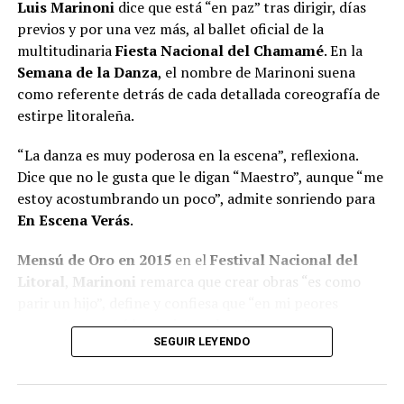
Luis Marinoni
dice que está “en paz” tras dirigir, días
previos y por una vez más, al ballet oficial de la
multitudinaria
Fiesta Nacional del Chamamé
. En la
Semana de la Danza
, el nombre de Marinoni suena
como referente detrás de cada detallada coreografía de
estirpe litoraleña.
“La danza es muy poderosa en la escena”, reflexiona.
Dice que no le gusta que le digan “Maestro”, aunque “me
estoy acostumbrando un poco”, admite sonriendo para
En Escena Verás
.
Mensú de Oro en 2015
en el
Festival Nacional del
Litoral
,
Marinoni
remarca que crear obras “es como
parir un hijo”, define y confiesa que “en mi peores
momentos saqué las mejores obras”.
SEGUIR LEYENDO
A pesar de quedar seleccionado
entre 600 personas
para integrar el B
allet Folklórico Nacional
al mando