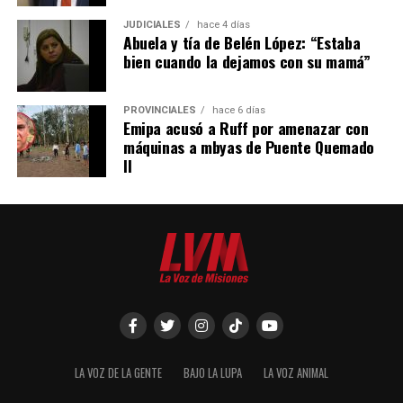
JUDICIALES
hace 4 días
Abuela y tía de Belén López: “Estaba
bien cuando la dejamos con su mamá”
PROVINCIALES
hace 6 días
Emipa acusó a Ruff por amenazar con
máquinas a mbyas de Puente Quemado
II
LA VOZ DE LA GENTE
BAJO LA LUPA
LA VOZ ANIMAL