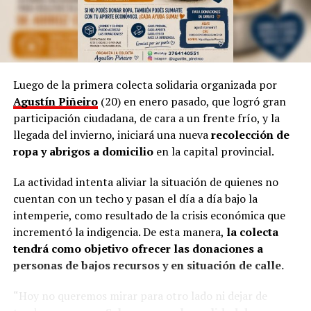
Por otra parte, Marinoni admite que el arte suele ser
provocador, así como las manifestaciones populares de
las niñas representando a las
Vírgenes
, como también
los tamborileros afroamericanos que se mezclan con las
Luego de la primera colecta solidaria organizada por
costumbres tradicionales correntinas durante enero. “A
Agustín Piñeiro
(20) en enero pasado, que logró gran
veces no entendemos la cultura del Litoral”, define.
participación ciudadana, de cara a un frente frío, y la
llegada del invierno, iniciará una nueva
recolección de
En esa línea, en 2014, Marinoni incluyó al
Curupí
, el
ropa y abrigos a domicilio
en la capital provincial.
personaje de la mitología guaraní que tiene un pene
largo y envuelto en su cuerpo, un hecho que significó
La actividad intenta aliviar la situación de quienes no
una gran polémica en el anfiteatro Mario del Tránsito
cuentan con un techo y pasan el día a día bajo la
Cocomarola, de Corrientes, donde se hacía e festival
intemperie, como resultado de la crisis económica que
chamamecero.
incrementó la indigencia. De esta manera,
la colecta
tendrá como objetivo ofrecer las donaciones a
“Las políticas culturales son muy importantes”, apunta
personas de bajos recursos y en situación de calle.
el coreógrafo posadeño al considerar que siempre fue el
Estado el que garantizó las seguridad laboral a los
“Hoy no queremos mirar para otro lado ni dejar de
bailarines.