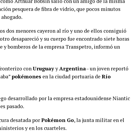
o como Arthuar Bobsin salió con un amigo de la misma
ión pesquera de fibra de vidrio, que pocos minutos
ó ahogado.
 los dos menores cayeron al río y uno de ellos consiguió
l otro desapareció y su cuerpo fue encontrado siete horas
te y bomberos de la empresa Transpetro, informó un
fronterizo con
Uruguay
y
Argentina
– un joven reportó
zaba”
pokémones
en la ciudad portuaria de
Río
uego desarrollado por la empresa estadounidense Niantic
les pasado.
locura desatada por
Pokémon Go
, la junta militar en el
inisterios y en los cuarteles.