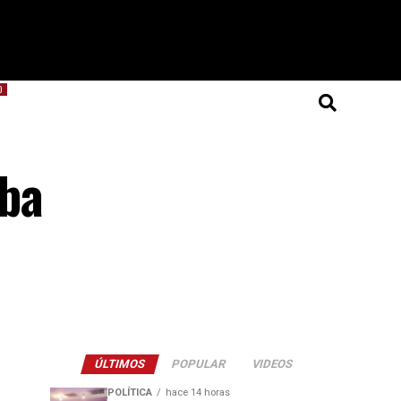
O
aba
ÚLTIMOS
POPULAR
VIDEOS
POLÍTICA
hace 14 horas