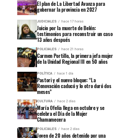
El plan de La Libertad Avanza para
gobernar la provincia en 2027
JUDICIALES
hace 17 horas
Juicio por la muerte de Belén:
testimonios para reconstruir un caso
13 años después
POLICIALES
hace 21 horas
Carmen Portillo, la primera jefa mujer
de la Unidad Regional III en 50 años
POLÍTICA
hace 1 día
Pastori y el nuevo bloque: “La
Renovación caducó y lo otro duró dos
meses”
CULTURA
hace 2 días
María Ofelia llega en octubre y se
celebra el Día de la Mujer
Chamamecera
POLICIALES
hace 2 días
Joven de 20 años detenido por una