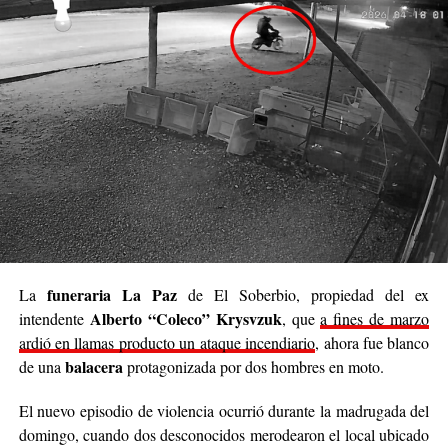
Luego continuó: “
Nuestro deseo es poder llegar a
cada rincón de Posadas
, acompañar, contener y
brindar un poco de alivio a quienes están pasando
momentos difíciles. No podemos cambiar el mundo
entero, pero sí podemos cambiar el día de alguien”.
Se trata de una iniciativa hecha a pulmón, con esfuerzo
propio y con el acompañamiento de cada persona que
decide sumar su granito de arena, ya sea con
camperas,
buzos, sacos, frazadas, colchas, mantas, bufandas,
gorros, guantes y todo lo que pueda abrigar.
Cabe destacar que para mediados de mayo será la
funeraria La Paz
La
de El Soberbio, propiedad del ex
entrega de donaciones y tienen planificado realizar ollas
Alberto “Coleco” Krysvzuk
intendente
, que
a fines de marzo
populares de arroz con pollo, por lo que también
ardió en llamas producto un ataque incendiario
, ahora fue blanco
recibirán donaciones de alimentos no perecederos.
balacera
de una
protagonizada por dos hombres en moto.
Para comunicarse con el organizador de la iniciativa,
El nuevo episodio de violencia ocurrió durante la madrugada del
podrán enviar mensajes, audios o realizar llamadas al
domingo, cuando dos desconocidos merodearon el local ubicado