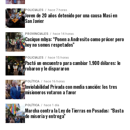
En el listado de hechos recientes figuran un incendio de cabañas
Tío Coleco
en el complejo
a fines de la semana pasada y otro
POLICIALES
hace 7 horas
ataque similar a la funeraria ahora baleada en a fines de marzo.
Joven de 20 años detenido por una causa Masi en
San Javier
Todos los episodios son investigados por el personal de la
comisaría local, aunque hasta el momento no se conocieron
PROVINCIALES
hace 14 horas
Cacique mbya: “Ponen a Andresito como prócer pero
mayores novedades
.
hoy no somos respetados”
POLICIALES
hace 15 horas
Pactó un encuentro para cambiar 1.900 dólares: le
robaron y le dispararon
POLÍTICA
hace 16 horas
Inviolabilidad Privada con media sanción: los tres
misioneros votaron a favor
POLÍTICA
hace 1 día
Marcha contra la Ley de Tierras en Posadas: “Basta
de miseria y entrega”