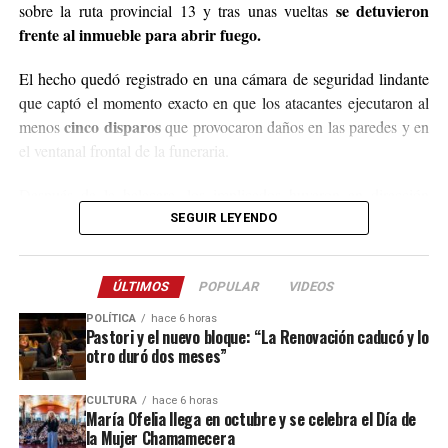
3764140551
o a través de Instagram
se detuvieron
sobre la ruta provincial 13 y tras unas vueltas
@agustin_pineiroo
.
frente al inmueble para abrir fuego.
El hecho quedó registrado en una cámara de seguridad lindante
que captó el momento exacto en que los atacantes ejecutaron al
cinco disparos
menos
que provocaron daños en las paredes y en
el ventanal frontal de la funeraria.
Después de la balacera, los implicados huyeron en dirección
hacia el acceso a El Soberbio y en el lugar intervino el personal
SEGUIR LEYENDO
de la comisaría Primera, quienes fueron requeridos a partir de un
llamado efectuado por el sereno del predio.
ÚLTIMOS
POPULAR
VIDEOS
Este ataque se suma a otros tantos episodios similares registrados
POLÍTICA
hace 6 horas
recientemente en contra de comercios o propiedades vinculadas a
Pastori y el nuevo bloque: “La Renovación caducó y lo
otro duró dos meses”
Coleco, ex intendente de El Soberbio que en 2013 fue destituido
fraude, malversación de fondos y
del cargo por acusaciones de
CULTURA
hace 6 horas
asociación ilícita.
María Ofelia llega en octubre y se celebra el Día de
la Mujer Chamamecera