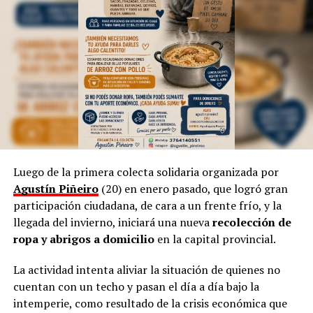
Inteligencia Artificial para las estructuras técnicas,
según indicó.
Sin embargo, aclara que, a pesar de la tecnología
dominante, incluso en la cultura, siempre “habrá una
necesidad de volver a simple”.
Por otra parte, Marinoni admite que el arte suele ser
provocador, así como las manifestaciones populares de
las niñas representando a las
Vírgenes
, como también
los tamborileros afroamericanos que se mezclan con las
Luego de la primera colecta solidaria organizada por
costumbres tradicionales correntinas durante enero. “A
Agustín Piñeiro
(20) en enero pasado, que logró gran
veces no entendemos la cultura del Litoral”, define.
participación ciudadana, de cara a un frente frío, y la
llegada del invierno, iniciará una nueva
recolección de
En esa línea, en 2014, Marinoni incluyó al
Curupí
, el
ropa y abrigos a domicilio
en la capital provincial.
personaje de la mitología guaraní que tiene un pene
largo y envuelto en su cuerpo, un hecho que significó
La actividad intenta aliviar la situación de quienes no
una gran polémica en el anfiteatro Mario del Tránsito
cuentan con un techo y pasan el día a día bajo la
Cocomarola, de Corrientes, donde se hacía e festival
intemperie, como resultado de la crisis económica que