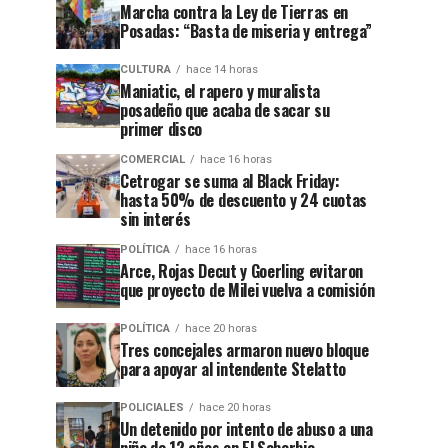
Marcha contra la Ley de Tierras en
Posadas: “Basta de miseria y entrega”
CULTURA
hace 14 horas
Maniatic, el rapero y muralista
posadeño que acaba de sacar su
primer disco
COMERCIAL
hace 16 horas
Cetrogar se suma al Black Friday:
hasta 50% de descuento y 24 cuotas
sin interés
POLÍTICA
hace 16 horas
Arce, Rojas Decut y Goerling evitaron
que proyecto de Milei vuelva a comisión
POLÍTICA
hace 20 horas
Tres concejales armaron nuevo bloque
para apoyar al intendente Stelatto
POLICIALES
hace 20 horas
Un detenido por intento de abuso a una