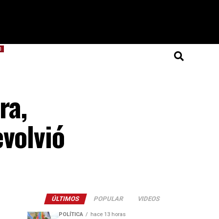
O
ra,
volvió
ÚLTIMOS
POPULAR
VIDEOS
POLÍTICA
hace 13 horas