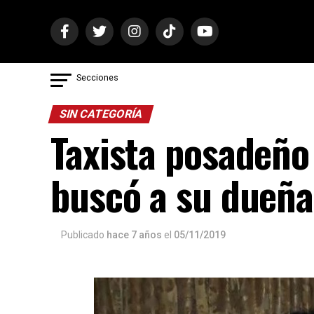
Secciones
SIN CATEGORÍA
Taxista posadeño 
buscó a su dueña
Publicado
hace 7 años
el
05/11/2019