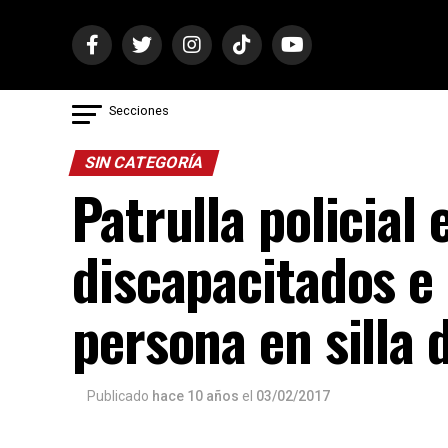
Secciones
SIN CATEGORÍA
Patrulla policial
discapacitados e
persona en silla 
Publicado
hace 10 años
el
03/02/2017