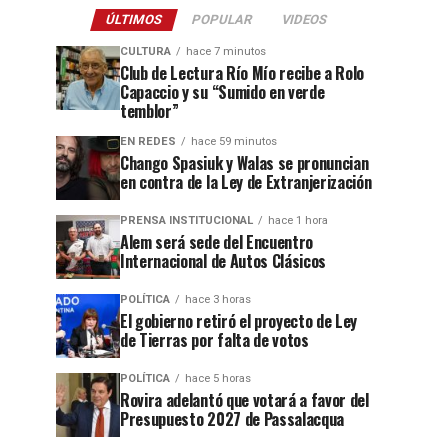
ÚLTIMOS
POPULAR
VIDEOS
CULTURA
hace 7 minutos
Club de Lectura Río Mío recibe a Rolo
Capaccio y su “Sumido en verde
temblor”
EN REDES
hace 59 minutos
Chango Spasiuk y Walas se pronuncian
en contra de la Ley de Extranjerización
PRENSA INSTITUCIONAL
hace 1 hora
Alem será sede del Encuentro
Internacional de Autos Clásicos
POLÍTICA
hace 3 horas
El gobierno retiró el proyecto de Ley
de Tierras por falta de votos
POLÍTICA
hace 5 horas
Rovira adelantó que votará a favor del
Presupuesto 2027 de Passalacqua