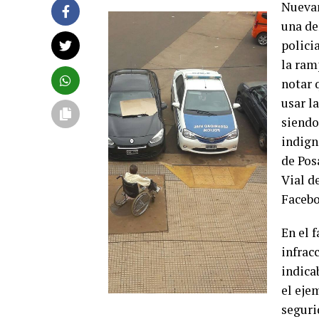
Nuevam
una de
polici
la ram
notar 
usar l
siendo
indign
de Pos
Vial de
Facebo
En el 
infrac
indica
el eje
seguri