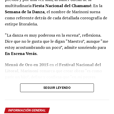
multitudinaria
Fiesta Nacional del Chamamé
. En la
Semana de la Danza
, el nombre de Marinoni suena
como referente detrás de cada detallada coreografía de
estirpe litoraleña.
“La danza es muy poderosa en la escena”, reflexiona.
Dice que no le gusta que le digan “Maestro”, aunque “me
estoy acostumbrando un poco”, admite sonriendo para
En Escena Verás
.
Mensú de Oro en 2015
en el
Festival Nacional del
Litoral
,
Marinoni
remarca que crear obras “es como
parir un hijo”, define y confiesa que “en mi peores
momentos saqué las mejores obras”.
SEGUIR LEYENDO
A pesar de quedar seleccionado
entre 600 personas
para integrar el B
allet Folklórico Nacional
al mando
de la renombrada
Norma Viola
, Marinoni concluye que
INFORMACIÓN GENERAL
“nunca me consideré un buen bailarín” y recuerda que