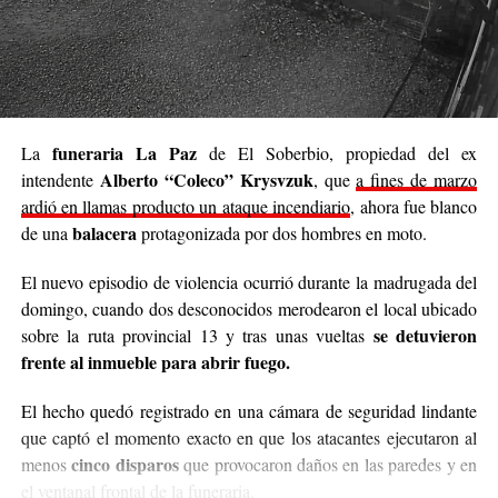
propio y con el acompañamiento de cada persona que
decide sumar su granito de arena, ya sea con
camperas,
buzos, sacos, frazadas, colchas, mantas, bufandas,
gorros, guantes y todo lo que pueda abrigar.
Cabe destacar que para mediados de mayo será la
funeraria La Paz
La
de El Soberbio, propiedad del ex
entrega de donaciones y tienen planificado realizar ollas
Alberto “Coleco” Krysvzuk
intendente
, que
a fines de marzo
populares de arroz con pollo, por lo que también
ardió en llamas producto un ataque incendiario
, ahora fue blanco
recibirán donaciones de alimentos no perecederos.
balacera
de una
protagonizada por dos hombres en moto.
Para comunicarse con el organizador de la iniciativa,
El nuevo episodio de violencia ocurrió durante la madrugada del
podrán enviar mensajes, audios o realizar llamadas al
domingo, cuando dos desconocidos merodearon el local ubicado
3764140551
o a través de Instagram
se detuvieron
sobre la ruta provincial 13 y tras unas vueltas
@agustin_pineiroo
.
frente al inmueble para abrir fuego.
El hecho quedó registrado en una cámara de seguridad lindante
que captó el momento exacto en que los atacantes ejecutaron al
cinco disparos
menos
que provocaron daños en las paredes y en
el ventanal frontal de la funeraria.