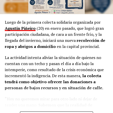
Por otra parte, Marinoni admite que el arte suele ser
provocador, así como las manifestaciones populares de
las niñas representando a las
Vírgenes
, como también
los tamborileros afroamericanos que se mezclan con las
Luego de la primera colecta solidaria organizada por
costumbres tradicionales correntinas durante enero. “A
Agustín Piñeiro
(20) en enero pasado, que logró gran
veces no entendemos la cultura del Litoral”, define.
participación ciudadana, de cara a un frente frío, y la
llegada del invierno, iniciará una nueva
recolección de
En esa línea, en 2014, Marinoni incluyó al
Curupí
, el
ropa y abrigos a domicilio
en la capital provincial.
personaje de la mitología guaraní que tiene un pene
largo y envuelto en su cuerpo, un hecho que significó
La actividad intenta aliviar la situación de quienes no
una gran polémica en el anfiteatro Mario del Tránsito
cuentan con un techo y pasan el día a día bajo la
Cocomarola, de Corrientes, donde se hacía e festival
intemperie, como resultado de la crisis económica que
chamamecero.
incrementó la indigencia. De esta manera,
la colecta
tendrá como objetivo ofrecer las donaciones a
“Las políticas culturales son muy importantes”, apunta
personas de bajos recursos y en situación de calle.
el coreógrafo posadeño al considerar que siempre fue el
Estado el que garantizó las seguridad laboral a los
“Hoy no queremos mirar para otro lado ni dejar de
bailarines.
tender una mano.
Sabemos que la realidad de
muchos es difícil, que hay noches frías, mesas