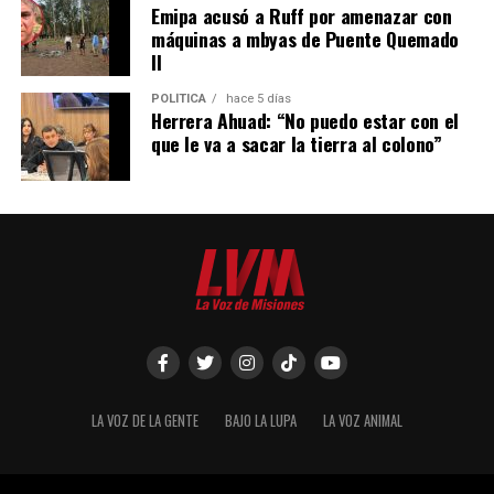
Emipa acusó a Ruff por amenazar con
máquinas a mbyas de Puente Quemado
II
POLÍTICA
hace 5 días
Herrera Ahuad: “No puedo estar con el
que le va a sacar la tierra al colono”
LA VOZ DE LA GENTE
BAJO LA LUPA
LA VOZ ANIMAL