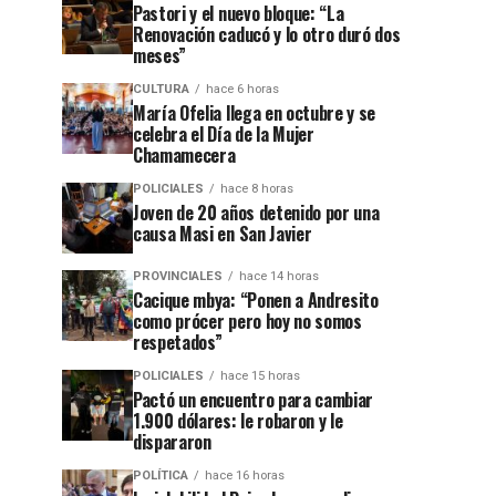
Pastori y el nuevo bloque: “La
Renovación caducó y lo otro duró dos
meses”
CULTURA
hace 6 horas
María Ofelia llega en octubre y se
celebra el Día de la Mujer
Chamamecera
POLICIALES
hace 8 horas
Joven de 20 años detenido por una
causa Masi en San Javier
PROVINCIALES
hace 14 horas
Cacique mbya: “Ponen a Andresito
como prócer pero hoy no somos
respetados”
POLICIALES
hace 15 horas
Pactó un encuentro para cambiar
1.900 dólares: le robaron y le
dispararon
POLÍTICA
hace 16 horas