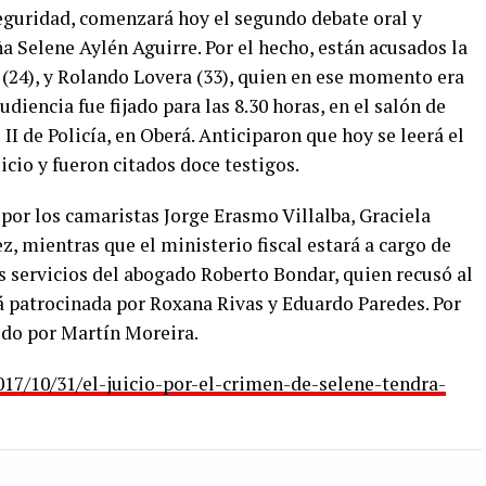
eguridad, comenzará hoy el segundo debate oral y
a Selene Aylén Aguirre. Por el hecho, están acusados la
 (24), y Rolando Lovera (33), quien en ese momento era
udiencia fue fijado para las 8.30 horas, en el salón de
I de Policía, en Oberá. Anticiparon que hoy se leerá el
icio y fueron citados doce testigos.
por los camaristas Jorge Erasmo Villalba, Graciela
 mientras que el ministerio fiscal estará a cargo de
os servicios del abogado Roberto Bondar, quien recusó al
rá patrocinada por Roxana Rivas y Eduardo Paredes. Por
ido por Martín Moreira.
7/10/31/el-juicio-por-el-crimen-de-selene-tendra-