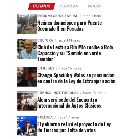
ÚLTIMOS
POPULAR
VIDEOS
INFORMACIÓN GENERAL
hace 1 hora
Reúnen donaciones para Puente
Quemado II en Posadas
CULTURA
hace 14 horas
Club de Lectura Río Mío recibe a Rolo
Capaccio y su “Sumido en verde
temblor”
EN REDES
hace 15 horas
Chango Spasiuk y Walas se pronuncian
en contra de la Ley de Extranjerización
PRENSA INSTITUCIONAL
hace 15 horas
Alem será sede del Encuentro
Internacional de Autos Clásicos
POLÍTICA
hace 17 horas
El gobierno retiró el proyecto de Ley
de Tierras por falta de votos