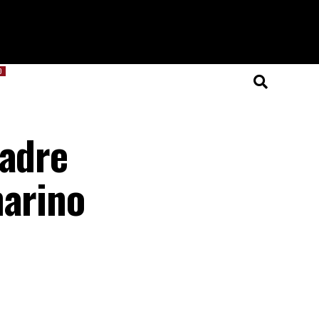
O
padre
marino