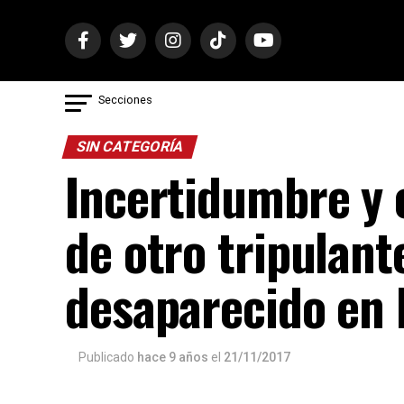
Secciones
SIN CATEGORÍA
Incertidumbre y 
de otro tripulan
desaparecido en 
Publicado
hace 9 años
el
21/11/2017