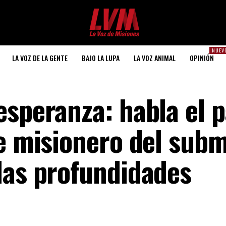
NUEV
LA VOZ DE LA GENTE
BAJO LA LUPA
LA VOZ ANIMAL
OPINIÓN
esperanza: habla el 
te misionero del sub
las profundidades