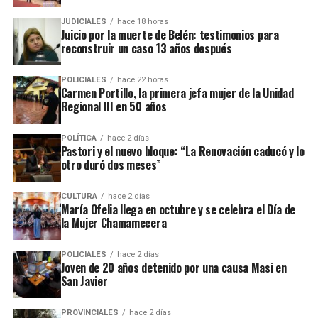
fraude, malversación de fondos y
del cargo por acusaciones de
JUDICIALES
hace 18 horas
asociación ilícita.
Juicio por la muerte de Belén: testimonios para
reconstruir un caso 13 años después
En el listado de hechos recientes figuran un incendio de cabañas
Tío Coleco
en el complejo
a fines de la semana pasada y otro
POLICIALES
hace 22 horas
ataque similar a la funeraria ahora baleada en a fines de marzo.
Carmen Portillo, la primera jefa mujer de la Unidad
Regional III en 50 años
Todos los episodios son investigados por el personal de la
comisaría local, aunque hasta el momento no se conocieron
POLÍTICA
hace 2 días
Pastori y el nuevo bloque: “La Renovación caducó y lo
mayores novedades
.
otro duró dos meses”
CULTURA
hace 2 días
María Ofelia llega en octubre y se celebra el Día de
la Mujer Chamamecera
POLICIALES
hace 2 días
Joven de 20 años detenido por una causa Masi en
San Javier
PROVINCIALES
hace 2 días