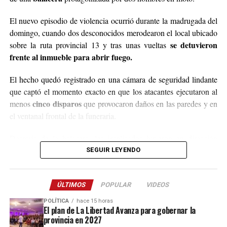
Para comunicarse con el organizador de la iniciativa,
El nuevo episodio de violencia ocurrió durante la madrugada del
podrán enviar mensajes, audios o realizar llamadas al
domingo, cuando dos desconocidos merodearon el local ubicado
3764140551
o a través de Instagram
se detuvieron
sobre la ruta provincial 13 y tras unas vueltas
@agustin_pineiroo
.
frente al inmueble para abrir fuego.
El hecho quedó registrado en una cámara de seguridad lindante
que captó el momento exacto en que los atacantes ejecutaron al
cinco disparos
menos
que provocaron daños en las paredes y en
el ventanal frontal de la funeraria.
Después de la balacera, los implicados huyeron en dirección
hacia el acceso a El Soberbio y en el lugar intervino el personal
SEGUIR LEYENDO
de la comisaría Primera, quienes fueron requeridos a partir de un
llamado efectuado por el sereno del predio.
ÚLTIMOS
POPULAR
VIDEOS
Este ataque se suma a otros tantos episodios similares registrados
POLÍTICA
hace 15 horas
recientemente en contra de comercios o propiedades vinculadas a
El plan de La Libertad Avanza para gobernar la
provincia en 2027
Coleco, ex intendente de El Soberbio que en 2013 fue destituido