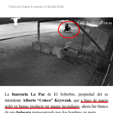
cada persona que colabore sienta que realmente está
Publicado
hace 4 meses
el
20/04/2026
siendo parte de algo genuino”.
Luego continuó: “
Nuestro deseo es poder llegar a
cada rincón de Posadas
, acompañar, contener y
brindar un poco de alivio a quienes están pasando
momentos difíciles. No podemos cambiar el mundo
entero, pero sí podemos cambiar el día de alguien”.
Se trata de una iniciativa hecha a pulmón, con esfuerzo
propio y con el acompañamiento de cada persona que
decide sumar su granito de arena, ya sea con
camperas,
buzos, sacos, frazadas, colchas, mantas, bufandas,
gorros, guantes y todo lo que pueda abrigar.
Cabe destacar que para mediados de mayo será la
funeraria La Paz
La
de El Soberbio, propiedad del ex
entrega de donaciones y tienen planificado realizar ollas
Alberto “Coleco” Krysvzuk
intendente
, que
a fines de marzo
populares de arroz con pollo, por lo que también
ardió en llamas producto un ataque incendiario
, ahora fue blanco
recibirán donaciones de alimentos no perecederos.
balacera
de una
protagonizada por dos hombres en moto.