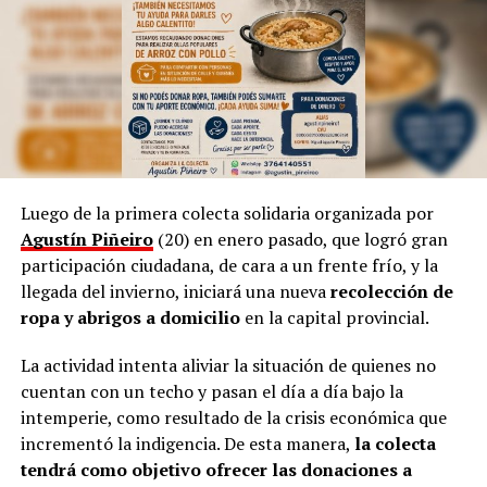
Sin embargo, aclara que, a pesar de la tecnología
dominante, incluso en la cultura, siempre “habrá una
necesidad de volver a simple”.
Por otra parte, Marinoni admite que el arte suele ser
provocador, así como las manifestaciones populares de
las niñas representando a las
Vírgenes
, como también
los tamborileros afroamericanos que se mezclan con las
Luego de la primera colecta solidaria organizada por
costumbres tradicionales correntinas durante enero. “A
Agustín Piñeiro
(20) en enero pasado, que logró gran
veces no entendemos la cultura del Litoral”, define.
participación ciudadana, de cara a un frente frío, y la
llegada del invierno, iniciará una nueva
recolección de
En esa línea, en 2014, Marinoni incluyó al
Curupí
, el
ropa y abrigos a domicilio
en la capital provincial.
personaje de la mitología guaraní que tiene un pene
largo y envuelto en su cuerpo, un hecho que significó
La actividad intenta aliviar la situación de quienes no
una gran polémica en el anfiteatro Mario del Tránsito
cuentan con un techo y pasan el día a día bajo la
Cocomarola, de Corrientes, donde se hacía e festival
intemperie, como resultado de la crisis económica que
chamamecero.
incrementó la indigencia. De esta manera,
la colecta
tendrá como objetivo ofrecer las donaciones a
“Las políticas culturales son muy importantes”, apunta