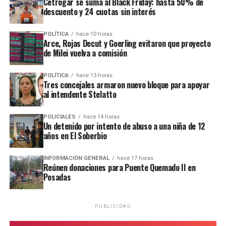
ataque similar a la funeraria ahora baleada en a fines de marzo.
Cetrogar se suma al Black Friday: hasta 50% de
descuento y 24 cuotas sin interés
Todos los episodios son investigados por el personal de la
comisaría local, aunque hasta el momento no se conocieron
POLÍTICA
hace 10 horas
Arce, Rojas Decut y Goerling evitaron que proyecto
mayores novedades
.
de Milei vuelva a comisión
POLÍTICA
hace 13 horas
Tres concejales armaron nuevo bloque para apoyar
al intendente Stelatto
POLICIALES
hace 14 horas
Un detenido por intento de abuso a una niña de 12
años en El Soberbio
INFORMACIÓN GENERAL
hace 17 horas
Reúnen donaciones para Puente Quemado II en
Posadas
PUBLICIDAD
Personal de la comisaría Primera intervino en el lugar.