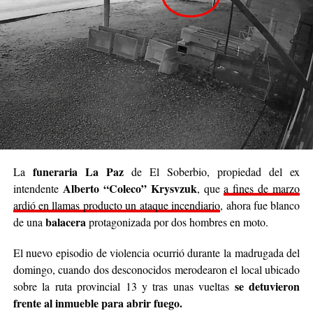
brindar un poco de alivio a quienes están pasando
momentos difíciles. No podemos cambiar el mundo
entero, pero sí podemos cambiar el día de alguien”.
Se trata de una iniciativa hecha a pulmón, con esfuerzo
propio y con el acompañamiento de cada persona que
decide sumar su granito de arena, ya sea con
camperas,
buzos, sacos, frazadas, colchas, mantas, bufandas,
gorros, guantes y todo lo que pueda abrigar.
Cabe destacar que para mediados de mayo será la
funeraria La Paz
La
de El Soberbio, propiedad del ex
entrega de donaciones y tienen planificado realizar ollas
Alberto “Coleco” Krysvzuk
intendente
, que
a fines de marzo
populares de arroz con pollo, por lo que también
ardió en llamas producto un ataque incendiario
, ahora fue blanco
recibirán donaciones de alimentos no perecederos.
balacera
de una
protagonizada por dos hombres en moto.
Para comunicarse con el organizador de la iniciativa,
El nuevo episodio de violencia ocurrió durante la madrugada del
podrán enviar mensajes, audios o realizar llamadas al
domingo, cuando dos desconocidos merodearon el local ubicado
3764140551
o a través de Instagram
se detuvieron
sobre la ruta provincial 13 y tras unas vueltas
@agustin_pineiroo
.
frente al inmueble para abrir fuego.