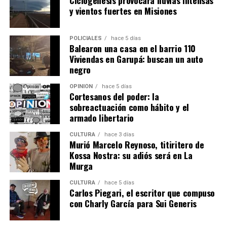
Ciclogénesis provocará lluvias intensas
y vientos fuertes en Misiones
POLICIALES
hace 5 días
Balearon una casa en el barrio 110
Viviendas en Garupá: buscan un auto
negro
OPINIÓN
hace 5 días
Cortesanos del poder: la
sobreactuación como hábito y el
armado libertario
CULTURA
hace 3 días
Murió Marcelo Reynoso, titiritero de
Kossa Nostra: su adiós será en La
Murga
CULTURA
hace 5 días
Carlos Piegari, el escritor que compuso
con Charly García para Sui Generis