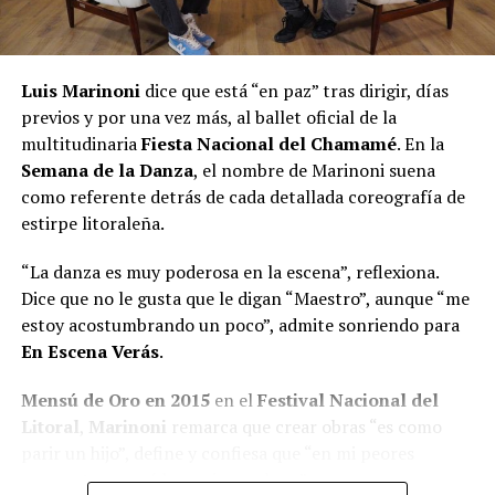
Luis Marinoni
dice que está “en paz” tras dirigir, días
previos y por una vez más, al ballet oficial de la
multitudinaria
Fiesta Nacional del Chamamé
. En la
Semana de la Danza
, el nombre de Marinoni suena
como referente detrás de cada detallada coreografía de
estirpe litoraleña.
“La danza es muy poderosa en la escena”, reflexiona.
Dice que no le gusta que le digan “Maestro”, aunque “me
estoy acostumbrando un poco”, admite sonriendo para
En Escena Verás
.
Mensú de Oro en 2015
en el
Festival Nacional del
Litoral
,
Marinoni
remarca que crear obras “es como
parir un hijo”, define y confiesa que “en mi peores
momentos saqué las mejores obras”.