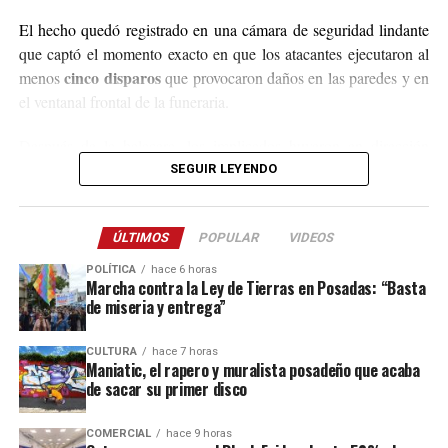
El hecho quedó registrado en una cámara de seguridad lindante
que captó el momento exacto en que los atacantes ejecutaron al
cinco disparos
menos
que provocaron daños en las paredes y en
el ventanal frontal de la funeraria.
Después de la balacera, los implicados huyeron en dirección
hacia el acceso a El Soberbio y en el lugar intervino el personal
SEGUIR LEYENDO
de la comisaría Primera, quienes fueron requeridos a partir de un
llamado efectuado por el sereno del predio.
ÚLTIMOS
POPULAR
VIDEOS
Este ataque se suma a otros tantos episodios similares registrados
POLÍTICA
hace 6 horas
recientemente en contra de comercios o propiedades vinculadas a
Marcha contra la Ley de Tierras en Posadas: “Basta
de miseria y entrega”
Coleco, ex intendente de El Soberbio que en 2013 fue destituido
fraude, malversación de fondos y
del cargo por acusaciones de
CULTURA
hace 7 horas
asociación ilícita.
Maniatic, el rapero y muralista posadeño que acaba
de sacar su primer disco
En el listado de hechos recientes figuran un incendio de cabañas
Tío Coleco
en el complejo
a fines de la semana pasada y otro
COMERCIAL
hace 9 horas