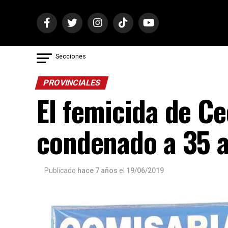
Secciones
PROVINCIALES
El femicida de Ce
condenado a 35 a
Publicado
hace 7 años
el
19/06/2019