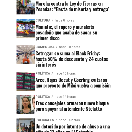
Marcha contra la Ley de Tierras en
Posadas: “Basta de miseria y entrega”
CULTURA
hace 8 horas
Maniatic, el rapero y muralista
posadeño que acaba de sacar su
primer disco
COMERCIAL
hace 10 horas
Cetrogar se suma al Black Friday:
hasta 50% de descuento y 24 cuotas
sin interés
POLÍTICA
hace 10 horas
Arce, Rojas Decut y Goerling evitaron
que proyecto de Milei vuelva a comisión
POLÍTICA
hace 14 horas
Tres concejales armaron nuevo bloque
para apoyar al intendente Stelatto
POLICIALES
hace 14 horas
Un detenido por intento de abuso a una