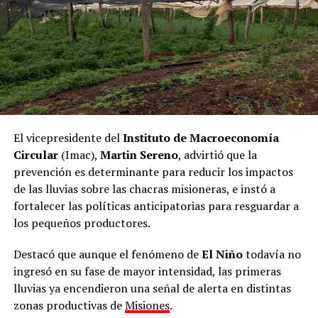
la articulación permanente con los gobiernos locales
para avanzar en políticas públicas más eficientes y con
mayor alcance.
En representación de Misiones, estuvieron presentes el
ministro de Gobierno de la provincia,
Marcelo Pérez
y
la presidenta del Superior Tribunal de Justicia de
Misiones,
Rosanna Pía Venchiarutti Sartori
. Además,
El vicepresidente del
Instituto de Macroeconomía
ministros, secretarios, subsecretarios y representantes
Circular
(Imac),
Martin Sereno
, advirtió que la
de las áreas de Justicia de todas las provincias
prevención es determinante para reducir los impactos
argentinas y de la Ciudad Autónoma de Buenos Aires.
de las lluvias sobre las chacras misioneras, e instó a
fortalecer las políticas anticipatorias para resguardar a
Durante la apertura se realizó la presentación
los pequeños productores.
institucional del Cofejus y de las principales líneas de
gestión impulsadas por el Ministerio de Justicia de la
Destacó que aunque el fenómeno de
El Niño
todavía no
Nación. Posteriormente, se llevó adelante la elección de
ingresó en su fase de mayor intensidad, las primeras
las nuevas autoridades del Consejo, seguida por el inicio
lluvias ya encendieron una señal de alerta en distintas
de las mesas de trabajo.
zonas productivas de
Misiones
.