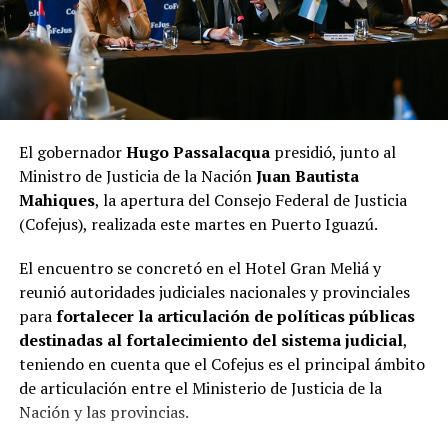
clubes y coleccionistas, ofreciendo durante tres
jornadas una propuesta para toda la familia. La
organización informó que
los primeros 150 inscriptos
recibirán un kit de bienvenida
y que podrán participar
vehículos
modelo 1994 o anteriores
.
Con este nuevo evento, Leandro N. Alem continúa
El gobernador
Hugo Passalacqua
presidió, junto al
fortaleciendo su perfil como sede de encuentros de
Ministro de Justicia de la Nación
Juan Bautista
relevancia
nacional
e internacional, impulsando el
Mahiques
, la apertura del Consejo Federal de Justicia
turismo, dinamizando la actividad comercial y
(Cofejus), realizada este martes en Puerto Iguazú.
gastronómica y generando un importante movimiento
económico para toda la comunidad, en el marco de las
El encuentro se concretó en el Hotel Gran Meliá y
actividades
Rumbo al Centenario
.
reunió autoridades judiciales nacionales y provinciales
para
fortalecer la articulación de políticas públicas
destinadas al fortalecimiento del sistema judicial
,
teniendo en cuenta que el Cofejus es el principal ámbito
de articulación entre el Ministerio de Justicia de la
Nación y las provincias.