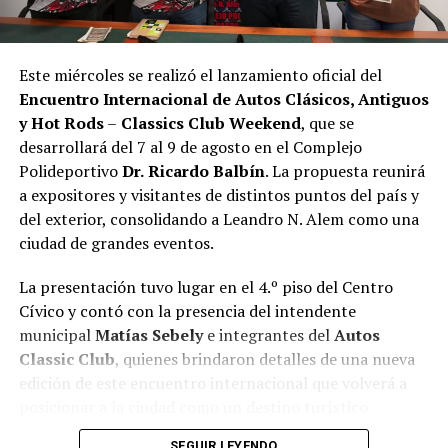
Este miércoles se realizó el lanzamiento oficial del
Encuentro Internacional de Autos Clásicos, Antiguos
y Hot Rods
–
Classics Club Weekend
, que se
desarrollará del 7 al 9 de agosto en el Complejo
Polideportivo
Dr.
Ricardo Balbín
. La propuesta reunirá
a expositores y visitantes de distintos puntos del país y
del exterior, consolidando a Leandro N. Alem como una
ciudad de grandes eventos.
La presentación tuvo lugar en el 4.º piso del Centro
Cívico y contó con la presencia del intendente
municipal
Matías Sebely
e integrantes del
Autos
Classic Club
, quienes brindaron detalles de una nueva
edición de este encuentro internacional que volverá a
posicionar a la ciudad como un destino turístico
durante el fin de semana.
SEGUIR LEYENDO