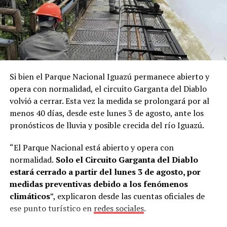
marcarles el futuro”, contó Lory.
A partir de ese contacto, el director del instituto le
ofreció
dos becas de capacitación
gratuita por un mes
para operarios de la empresa, con la condición de que
tuvieran conocimientos básicos de alemán y que la firma
Si bien el Parque Nacional Iguazú permanece abierto y
cubriera los pasajes aéreos.
La propuesta fue aceptada
opera con normalidad, el circuito Garganta del Diablo
de inmediato.
volvió a cerrar. Esta vez la medida se prolongará por al
menos 40 días, desde este lunes 3 de agosto, ante los
“Mi esposa es profesora de alemán en una escuela
pronósticos de lluvia y posible crecida del río Iguazú.
técnica. Esa misma noche la llamé desde Alemania y
tanto ella como mi hijo David me dijeron: ‘Sí, vamos a
“El Parque Nacional está abierto y opera con
hacerlo’”, recordó.
normalidad.
Solo el Circuito Garganta del Diablo
estará cerrado a partir del lunes 3 de agosto, por
Estudiar alemán para llegar a Alemania
medidas preventivas debido a los fenómenos
climáticos
”, explicaron desde las cuentas oficiales de
Al regresar a
Misiones
, Lory conversó con Skölfman y
ese punto turístico en
redes sociales
.
Burger, quienes aceptaron el desafío y comenzaron a
estudiar el idioma intensivamente.