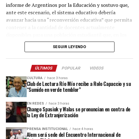
informe de Argentinos por la Educación y sostuvo que,
leche, carne y biogás a partir del estiércol para generar
ante este escenario, el sistema educativo debería
energía que luego se inyecta a la red eléctrica.
avanzar hacia una “reconversión educativa” que permita
“Todo está automatizado: la alimentación, el ordeñe, la
contener a la cantidad de docentes actualmente
recolección del estiércol y el control sanitario de los
disponibles para una población estudiantil que, en los
animales. Cuatro personas manejan toda la explotación.
próximos años, será considerablemente menor.
SEGUIR LEYENDO
Para nosotros fue una experiencia impresionante”,
relató.
ÚLTIMOS
POPULAR
VIDEOS
Además de las clases teóricas, los jóvenes ya
comenzaron a manejar tractores y trabajar
CULTURA
hace 3 horas
Club de Lectura Río Mío recibe a Rolo Capaccio y su
directamente en el campo, realizando tareas de arado y
“Sumido en verde temblor”
preparación de suelos.
EN REDES
hace 3 horas
Para Skölfman, que habitualmente se desempeña en
Chango Spasiuk y Walas se pronuncian en contra de
diseño y planificación, la experiencia tiene un valor
la Ley de Extranjerización
especial:
PRENSA INSTITUCIONAL
hace 4 horas
Alem será sede del Encuentro Internacional de
“Una cosa es diseñar una máquina en la computadora y