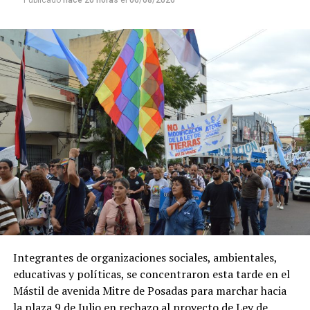
Publicado
hace 20 horas
el
06/08/2026
Natalia Gadano.
Sin embargo, el oficialismo fracasó en su propósito de
cambiar para la reforma de la Ley de Manejo del Fuego,
ya que había senadores dialoguistas que rechazaban esta
propuesta.
Los radicales
Maximiliano Abad
y
Daniel
Kroneberger
, además de
Terenzi
,
Royón
,
Alejandra
Vigo
, los santacruceños
Carambia
y
Gadano, la
tucumana Beatriz Oliva
y
dos representantes
misioneros
, rechazaron los cambios a la ley promovida
por
Máximo Kirchner
.
La
ley
vigente, impulsada en 2020, prohíbe modificar
durante
60 años
el uso de bosques nativos y humedales
Integrantes de organizaciones sociales, ambientales,
afectados por incendios y durante
30 años
en el caso de
educativas y políticas, se concentraron esta tarde en el
tierras agropecuarias. El Gobierno busca flexibilizar ese
Mástil de avenida Mitre de Posadas para marchar hacia
régimen al considerar que castiga a los propietarios de
la plaza 9 de Julio en rechazo al proyecto de Ley de