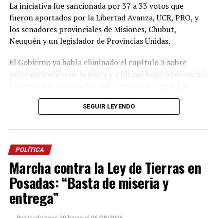
La iniciativa fue sancionada por 37 a 33 votos que
fueron aportados por la Libertad Avanza, UCR, PRO, y
los senadores provinciales de Misiones, Chubut,
Neuquén y un legislador de Provincias Unidas.
El Gobierno ya había eliminado el capítulo 3 sobre
extranjerización de la tierra y a última hora debió excluir
los artículos sobre la Ley del Manejo del Fuego.
Ese
respaldo se obtuvo con los
21 votos de La Libertad
SEGUIR LEYENDO
Avanza
,
9 de la UCR
,
3 del PRO
, los dos senadores
misioneros
Carlos Arce
y
Sonia Rojas Decut
, el
correntino
Carlos “Camau” Espínola
y la chubutense
Edith Terenzi
.
POLÍTICA
Marcha contra la Ley de Tierras en
En contra estuvieron 24 senadores del interbloque
justicialista, 3 de Convicción Federal,
Beatriz Avila
de
Posadas: “Basta de miseria y
Independencia,
Flavia Royon
de Primero los Salteños,
entrega”
Alejandra Vigo
de Provincias Unidas, la neuquina
Julieta Corroza
y los santacruceños
José Carambia y