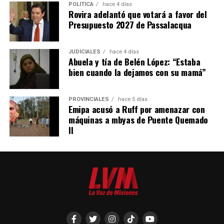
intervención obligatoria a los organismos de protección
POLÍTICA
hace 4 días
Rovira adelantó que votará a favor del
locales y al Ministerio Público Tutelar.
Presupuesto 2027 de Passalacqua
Expropiaciones
JUDICIALES
hace 4 días
Abuela y tía de Belén López: “Estaba
– La declaración de utilidad pública se deberá aplicar de
bien cuando la dejamos con su mamá”
manera restrictiva declaración de “utilidad pública”
deberá interpretarse de manera restrictiva.
PROVINCIALES
hace 5 días
– El Estado deberá fundamentar los motivos claramente
Emipa acusó a Ruff por amenazar con
máquinas a mbyas de Puente Quemado
de esa medida.
II
– Se estableció un tope 30% de indemnización por lucro
cesante.
– La tasa de interés que se deberá pagar será la del
Índice de precios al Consumidor más la tasa del Banco
Nación a treinta días. No se realizará la transferencia sin
el pago de la indemnización, aunque el Estado podrá
pedir la posesión de ese bien.