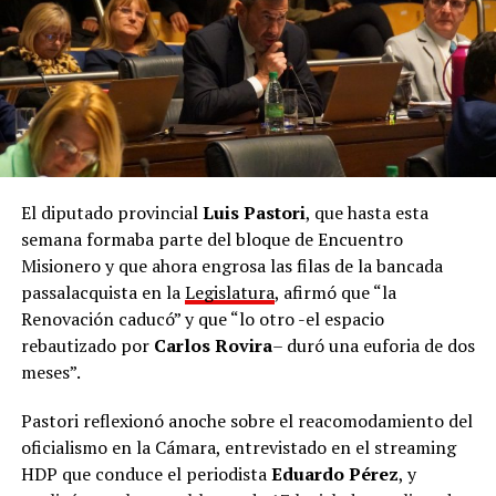
“
En 2027 Misiones elige, y nosotros vamos a
presentar una alternativa política clara, con
profesionales con formación y preparación
“, aseguró
Núñez durante la apertura. “Estamos preparando a los
dirigentes y equipos técnicos que van a ocupar los
lugares que hoy están dominados por la improvisación,
el descontrol y la negligencia. Una Misiones mejor es
posible, y hoy empezamos a construirla”, remarcó.
El diputado provincial
Luis Pastori
, que hasta esta
semana formaba parte del bloque de Encuentro
De cara al proceso electoral, el presidente del partido
Misionero y que ahora engrosa las filas de la bancada
fue tajante sobre los adversarios locales: “La mona,
passalacquista en la
Legislatura
, afirmó que “la
aunque se vista de seda, mona queda. Van a ponerse el
Renovación caducó” y que “lo otro -el espacio
nombre que quieran, a cambiarse de nombre, pero
rebautizado por
Carlos Rovira
– duró una euforia de dos
representan lo mismo. Nosotros somos lo opuesto,
meses”.
somos las ideas de la libertad y tenemos la
responsabilidad de construir una alternativa clara que
Pastori reflexionó anoche sobre el reacomodamiento del
represente el cambio”.
oficialismo en la Cámara, entrevistado en el streaming
HDP que conduce el periodista
Eduardo Pérez
, y
La Escuela de Dirigentes continuará con un ciclo de