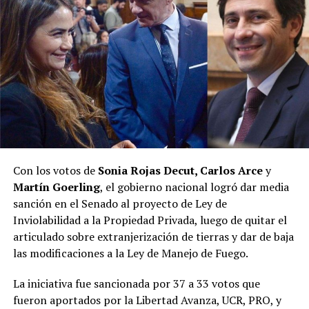
“Claramente, creo yo que el espacio que está
interpretando las necesidades de la gente es el que
conduce el gobernador Hugo Passalacqua”, contestó el
legislador.
“Hoy, la política misionera se transformó, ve otras
cosas. Y aquel espacio político, que fue muy importante
en la política misionera, perdió la capacidad de
interpretar lo que la sociedad estaba demandando, y hay
un nuevo espacio que está ocupando esa tarea”, resumió.
Con los votos de
Sonia Rojas Decut, Carlos Arce
y
Martín Goerling
, el gobierno nacional logró dar media
Pastori sostuvo que “la Renovación caducó de un día
sanción en el Senado al proyecto de Ley de
para el otro” y que Encuentro Misionero, el sello con el
Inviolabilidad a la Propiedad Privada, luego de quitar el
que Rovira reemplazó al Partido de la Concordia Social,
articulado sobre extranjerización de tierras y dar de baja
“duró dos meses”; y que “en esa obligación de volver a
las modificaciones a la Ley de Manejo de Fuego.
generar una política buena, que interprete a la gente y
de soluciones”, es que despuntó el Movimiento Por lo
La iniciativa fue sancionada por 37 a 33 votos que
que Viene, que busca la reelección del gobernador
fueron aportados por la Libertad Avanza, UCR, PRO, y
Passalacqua en 2027.