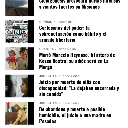
Ciclogénesis provocará lluvias intensas
otorgar un
plazo de al menos 10 días
corridos para
y vientos fuertes en Misiones
ponerse al día, que se contarán desde que reciben la
respectiva notificación.
OPINIÓN
hace 7 días
Cortesanos del poder: la
– La notificación se deberá realizar en el domicilio
sobreactuación como hábito y el
denunciado en el contrato o también por correo
armado libertario
electrónico y deberá precisar el lugar exacto del pago.
CULTURA
hace 5 días
Murió Marcelo Reynoso, titiritero de
– Si se mantiene el incumplimiento del inquilino, el
Kossa Nostra: su adiós será en La
propietario puede iniciar la acción de desalojo que se
Murga
efectuará en un plazo de 10 días hábiles.
JUDICIALES
hace 4 días
Juicio por muerte de niña con
– El propietario no puede negarse a recibir las llaves ni
discapacidad: “La dejaban encerrada y
poner condiciones para aceptarlas, aunque puede dejar
sin comida”
asentado por escrito que quedan deudas pendientes por
reclamar después.
JUDICIALES
hace 5 días
De abandono y muerte a posible
homicidio, el juicio a una madre en
– En el caso de que haya
menores o adultos en
Posadas
situación de desamparado,
el juez deberá darles