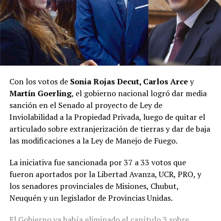
legislador.
“Hoy, la política misionera se transformó, ve otras
cosas. Y aquel espacio político, que fue muy importante
en la política misionera, perdió la capacidad de
interpretar lo que la sociedad estaba demandando, y hay
un nuevo espacio que está ocupando esa tarea”, resumió.
Con los votos de
Sonia Rojas Decut, Carlos Arce
y
Martín Goerling
, el gobierno nacional logró dar media
Pastori sostuvo que “la Renovación caducó de un día
sanción en el Senado al proyecto de Ley de
para el otro” y que Encuentro Misionero, el sello con el
Inviolabilidad a la Propiedad Privada, luego de quitar el
que Rovira reemplazó al Partido de la Concordia Social,
articulado sobre extranjerización de tierras y dar de baja
“duró dos meses”; y que “en esa obligación de volver a
las modificaciones a la Ley de Manejo de Fuego.
generar una política buena, que interprete a la gente y
de soluciones”, es que despuntó el Movimiento Por lo
La iniciativa fue sancionada por 37 a 33 votos que
que Viene, que busca la reelección del gobernador
fueron aportados por la Libertad Avanza, UCR, PRO, y
Passalacqua en 2027.
los senadores provinciales de Misiones, Chubut,
Neuquén y un legislador de Provincias Unidas.
Volver a los 17
El Gobierno ya había eliminado el capítulo 3 sobre