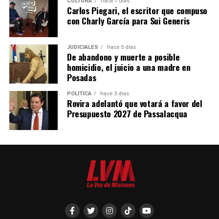
CULTURA
hace 7 días
Carlos Piegari, el escritor que compuso
con Charly García para Sui Generis
Alrededor de 400 personas marcharon en la capital provincial
JUDICIALES
hace 5 días
De abandono y muerte a posible
homicidio, el juicio a una madre en
Al igual que en otros puntos de la provincia y del país, la
Posadas
movilización se realizó durante la sesión en la que se
debatió el proyecto de Ley de Inviolabilidad de la
POLÍTICA
hace 3 días
Rovira adelantó que votará a favor del
Propiedad Privada en el
Senado de la Nación
.
Presupuesto 2027 de Passalacqua
Sin la parte de extranjerización del territorio, el paquete
del ministro de Desregulación,
Federico Sturzenegger
,
modifica el Código Procesal Civil y Comercial,
habilitando los “desalojos exprés” de propiedades
ocupadas mediante procesos judiciales sumarísimos que
no necesitan de sentencia firme, entre otros temas.
Para finalizar, los manifestantes pidieron a los