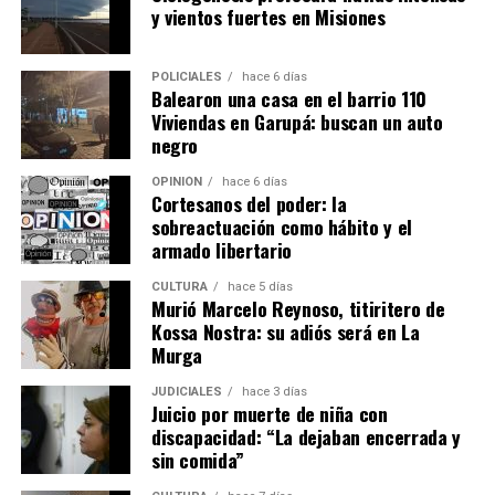
establecido por la Ley 26.737
”, advirtieron.
valor que debe pagar el Estado.
y vientos fuertes en Misiones
Digitalización y regularización de
En tanto, a nivel municipal, las localidades con mayor
concentración de tierras extranjeras son: Puerto
POLICIALES
hace 6 días
escrituras
Balearon una casa en el barrio 110
Iguazú, Puerto Libertad, Puerto Esperanza, Comandante
Viviendas en Garupá: buscan un auto
Andresito, San Antonio, Eldorado, Puerto Piray,
negro
Se podrá presentar documentos digitales en los
Montecarlo, El Alcázar, Puerto Rico. “Estos municipios
Registros de la Propiedad de todo el país, aunque en
conforman un corredor estratégico de fuerte presencia
OPINIÓN
hace 6 días
algunas jurisdicciones ya se permiten.
Cortesanos del poder: la
de capitales extranjeros en el norte de nuestra
sobreactuación como hábito y el
provincia”, lamentaron.
El proyecto modifica la ley “Pierri” de regularización
armado libertario
dominial para que puedan acceder a la escritura de esa
CULTURA
hace 5 días
vivienda única para las familias que tengan una posesión
Murió Marcelo Reynoso, titiritero de
pública durante los 10 años anteriores para poder
Kossa Nostra: su adiós será en La
acceder a ese beneficio.
Murga
JUDICIALES
hace 3 días
Juicio por muerte de niña con
discapacidad: “La dejaban encerrada y
sin comida”