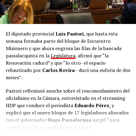
El diputado provincial
Luis Pastori
, que hasta esta
semana formaba parte del bloque de Encuentro
Misionero y que ahora engrosa las filas de la bancada
passalacquista en la
Legislatura
, afirmó que “la
Renovación caducó” y que “lo otro -el espacio
rebautizado por
Carlos Rovira
– duró una euforia de dos
meses”.
Pastori reflexionó anoche sobre el reacomodamiento del
oficialismo en la Cámara, entrevistado en el streaming
HDP que conduce el periodista
Eduardo Pérez
, y
explicó que el nuevo bloque de 17 legisladores alineados
con el gobernador
Hugo Passalacqua
surgió “para
interpretar las necesidades de la gente”.