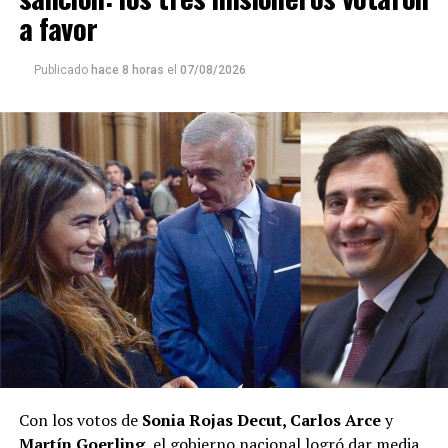
a favor
Publicado
hace 8 horas
el
07/08/2026
Con los votos de
Sonia Rojas Decut, Carlos Arce
y
Martín Goerling
, el gobierno nacional logró dar media