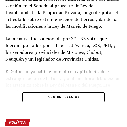
sanción en el Senado al proyecto de Ley de
Inviolabilidad a la Propiedad Privada, luego de quitar el
articulado sobre extranjerización de tierras y dar de baja
las modificaciones a la Ley de Manejo de Fuego.
La iniciativa fue sancionada por 37 a 33 votos que
fueron aportados por la Libertad Avanza, UCR, PRO, y
los senadores provinciales de Misiones, Chubut,
Neuquén y un legislador de Provincias Unidas.
El Gobierno ya había eliminado el capítulo 3 sobre
extranjerización de la tierra y a última hora debió excluir
los artículos sobre la Ley del Manejo del Fuego.
Ese
respaldo se obtuvo con los
21 votos de La Libertad
SEGUIR LEYENDO
Avanza
,
9 de la UCR
,
3 del PRO
, los dos senadores
misioneros
Carlos Arce
y
Sonia Rojas Decut
, el
correntino
Carlos “Camau” Espínola
y la chubutense
Edith Terenzi
.
POLÍTICA