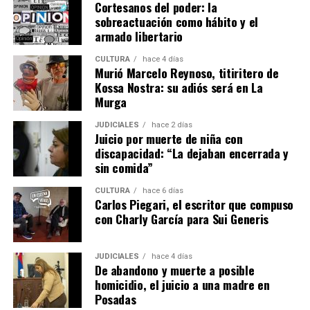
Cortesanos del poder: la
de la Nación”.
sobreactuación como hábito y el
armado libertario
Entre las prioridades de su bloque, Rojas Decut enlistó la
“defensa de la tierra misionera, el rechazo a cualquier
CULTURA
hace 4 días
Murió Marcelo Reynoso, titiritero de
reforma que facilite la extranjerización indiscriminada
Kossa Nostra: su adiós será en La
de tierras rurales, sin tener en cuenta las
Murga
particularidades de las provincias, o que debilite la
protección de las zonas de frontera hídrica, con el
JUDICIALES
hace 2 días
Juicio por muerte de niña con
Acuífero Guaraní como patrimonio estratégico
discapacidad: “La dejaban encerrada y
irrenunciable; la custodia de la biodiversidad; el
sin comida”
federalismo real; la educación como motor de
desarrollo; el trabajo, la producción y la innovación, con
CULTURA
hace 6 días
Carlos Piegari, el escritor que compuso
el crecimiento equilibrado en los casi 30.000 km² de la
con Charly García para Sui Generis
provincia, generando más oportunidades para cerca de
1.300.000 misioneros”.
JUDICIALES
hace 4 días
De abandono y muerte a posible
“Estoy a disposición para llevar la voz del gobierno de
homicidio, el juicio a una madre en
mi provincia al Congreso de la Nación”, señaló Rojas
Posadas
Decut y finalizó: “Esa es una causa que no admite