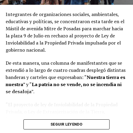
La
ley
vigente, impulsada en 2020, prohíbe modificar
durante
60 años
el uso de bosques nativos y humedales
Integrantes de organizaciones sociales, ambientales,
afectados por incendios y durante
30 años
en el caso de
educativas y políticas, se concentraron esta tarde en el
tierras agropecuarias. El Gobierno busca flexibilizar ese
Mástil de avenida Mitre de Posadas para marchar hacia
régimen al considerar que castiga a los propietarios de
la plaza 9 de Julio en rechazo al proyecto de Ley de
los inmuebles incendiados.
Inviolabilidad a la Propiedad Privada impulsada por el
gobierno nacional.
En el capítulo sobre desalojos el oficialismo junto a los
aliados tuvo 36 votos ya que la chubutense
Edith
De esta manera, una columna de manifestantes que se
Terenzi
decidió abstenerse.
extendió a lo largo de cuatro cuadras desplegó distintas
banderas y carteles que expresaban: “
Nuestra tierra es
Cómo quedan los desalojos
nuestra
” y “
La patria no se vende, no se incendia ni
se desaloja
”.
– Se aplicará el desalojo exprés en los casos en que se
trate de
inmuebles usurpados o tenedores precarios.
“El proyecto de ley de Inviolabilidad de la Propiedad
Privada, o Ley de Extranjerización de la Tierra,
– El
juez podrá disponer la inmediata entrega del
favorecería a una mayor concentración y
inmueble si
“el derecho invocado fuese verosímil y
SEGUIR LEYENDO
extranjerización de la tierra, permitiendo una mayor
previa caución juratoria”.
participación de grandes grupos económicos en la