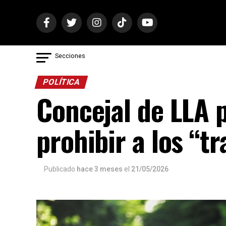
Secciones
POLÍTICA
Concejal de LLA 
prohibir a los “t
Publicado
hace 3 meses
el
21/05/2026