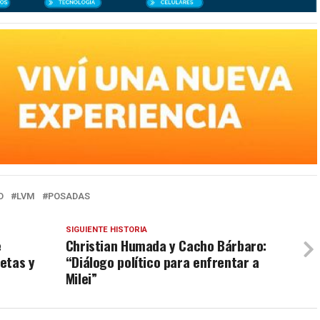
D
LVM
POSADAS
SIGUIENTE HISTORIA
e
Christian Humada y Cacho Bárbaro:
etas y
“Diálogo político para enfrentar a
Milei”