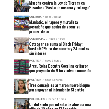
Marcha contra la Ley de Tierras en
Posadas: “Basta de miseria y entrega”
CULTURA
hace 7 horas
Maniatic, el rapero y muralista
posadeño que acaba de sacar su
primer disco
COMERCIAL
hace 9 horas
Cetrogar se suma al Black Friday:
hasta 50% de descuento y 24 cuotas
sin interés
POLÍTICA
hace 9 horas
Arce, Rojas Decut y Goerling evitaron
que proyecto de Milei vuelva a comisión
POLÍTICA
hace 13 horas
Tres concejales armaron nuevo bloque
para apoyar al intendente Stelatto
POLICIALES
hace 14 horas
Un detenido por intento de abuso a una