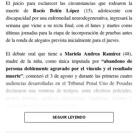
El juicio para esclarecer las circunstancias que rodearon la
Rocío Belén López
muerte de
(15), adolescente con
discapacidad por una enfermedad neurodegenerativa, ingresará la
semana que viene a su recta final, con el lunes y martes como
últimas jornadas para la etapa de incorporación de pruebas antes
de la ronda de alegatos prevista inicialmente para el jueves.
Mariela Andrea Ramírez
El debate oral que tiene a
(48),
“abandono de
madre de la niña, como única imputada por
persona doblemente agravado por el vínculo y el resultado
muerte”
, comenzó el 3 de agosto y durante las primeras cuatro
audiencias desarrolladas en el Tribunal Penal Uno de Posadas
declararon una veintena de testigos, entre efectivos policiales,
peritos forenses, médicos especialistas, familiares, vecinos y
compañeros de trabajo de la acusada.
SEGUIR LEYENDO
Síndrome de Rett
Según los estudios médicos, Belén padecía
,
una enfermedad neurodegenerativa de origen genético que
provoca una pérdida progresiva de las capacidades del habla, el