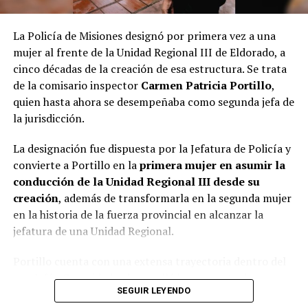
soledad, con dificultades económicas y apremiada por
obligaciones laborales. La Justicia la tiene imputada por
La Policía de Misiones designó por primera vez a una
Vladimir Antonio
abandono de persona y el fiscal de juicio,
mujer al frente de la Unidad Regional III de Eldorado, a
Glinka
, adelantó que contempla la posibilidad de ampliar la
cinco décadas de la creación de esa estructura. Se trata
homicidio calificado por el vínculo en su
acusación a
de la comisario inspector
Carmen Patricia Portillo
,
modalidad por omisión
al considerar que la mujer pudo haber
quien hasta ahora se desempeñaba como segunda jefa de
dejado de alimentar a Belén en forma deliberada para dejarla
la jurisdicción.
morir.
La designación fue dispuesta por la Jefatura de Policía y
La mujer llegó a esta instancia en libertad y bajo la
convierte a Portillo en la
primera mujer en asumir la
Miguel Ángel Varela
representación del defensor oficial
,
conducción de la Unidad Regional III desde su
aunque dependiendo de la acusación final que eventualmente
creación
, además de transformarla en la segunda mujer
reciba hasta podría ser condenada a prisión perpetua. Eso lo
en la historia de la fuerza provincial en alcanzar la
decidirá, a su debido tiempo, el tribunal presidido por el
jefatura de una Unidad Regional.
Gustavo Bernie
Viviana
magistrado
e integrado por sus pares
Cukla
Miguel Mattos
y
(subrogante).
Portillo cuenta con una extensa trayectoria dentro del
escalafón Seguridad y desarrolló buena parte de su
SEGUIR LEYENDO
carrera en el norte de la provincia, donde ocupó