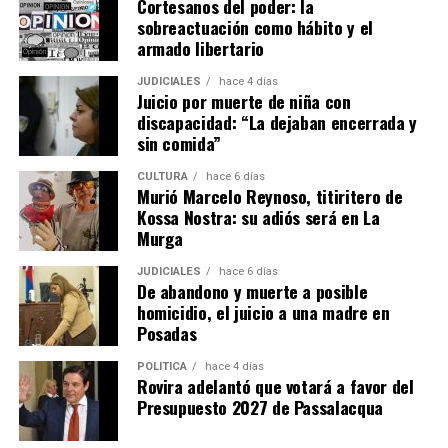
Cortesanos del poder: la
sobreactuación como hábito y el
armado libertario
JUDICIALES
hace 4 días
Juicio por muerte de niña con
discapacidad: “La dejaban encerrada y
sin comida”
CULTURA
hace 6 días
Murió Marcelo Reynoso, titiritero de
Kossa Nostra: su adiós será en La
Murga
JUDICIALES
hace 6 días
El fiscal Vladimir Glinka encabeza la acusación.
De abandono y muerte a posible
homicidio, el juicio a una madre en
Las vecinas
Posadas
POLÍTICA
hace 4 días
El día más complicado para la imputada fue el miércoles
, cuando
Rovira adelantó que votará a favor del
entre los testigos citados estuvieron una empleada doméstica y
Presupuesto 2027 de Passalacqua
dos vecinas que coincidieron al describir condiciones de
“descuido” en que presuntamente Ramírez tenía a Belén cuando