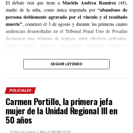
Mariela Andrea Ramírez
El debate oral que tiene a
(48),
“abandono de
madre de la niña, como única imputada por
persona doblemente agravado por el vínculo y el resultado
muerte”
, comenzó el 3 de agosto y durante las primeras cuatro
audiencias desarrolladas en el Tribunal Penal Uno de Posadas
declararon una veintena de testigos, entre efectivos policiales,
peritos forenses, médicos especialistas, familiares, vecinos y
compañeros de trabajo de la acusada.
SEGUIR LEYENDO
Síndrome de Rett
Según los estudios médicos, Belén padecía
,
una enfermedad neurodegenerativa de origen genético que
provoca una pérdida progresiva de las capacidades del habla, el
movimiento de las manos y la coordinación motora, condición
POLICIALES
que torna al paciente incapaz de valerse por sí mismo.
Carmen Portillo, la primera jefa
Durante el transcurso del debate se pudo reconstruir que la niña
mujer de la Unidad Regional III en
residió gran parte de su vida con sus abuelos y una tía materna,
50 años
quienes se encargaron de su cuidado, excepto en una temporada
comprendida entre 2006 y 2007 cuando vivió junto a su madre
Publicado
hace 2 días
el
08/08/2026