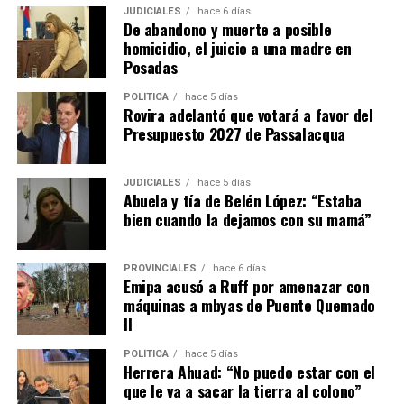
JUDICIALES
hace 6 días
De abandono y muerte a posible
homicidio, el juicio a una madre en
Posadas
POLÍTICA
hace 5 días
El fiscal Vladimir Glinka encabeza la acusación.
Rovira adelantó que votará a favor del
Presupuesto 2027 de Passalacqua
Las vecinas
JUDICIALES
hace 5 días
El día más complicado para la imputada fue el miércoles
, cuando
Abuela y tía de Belén López: “Estaba
entre los testigos citados estuvieron una empleada doméstica y
bien cuando la dejamos con su mamá”
dos vecinas que coincidieron al describir condiciones de
“descuido” en que presuntamente Ramírez tenía a Belén cuando
PROVINCIALES
hace 6 días
la adolescente vivía a su cargo en Itaembé Miní.
Emipa acusó a Ruff por amenazar con
máquinas a mbyas de Puente Quemado
“La veíamos mucho tiempo afuera en pleno verano, descalza,
II
solo con pañal y muerta de calor en el patio. Estaban todas las
POLÍTICA
hace 5 días
Hilda Margot Da
puertas cerradas y Belén afuera”, describió
Herrera Ahuad: “No puedo estar con el
Silveira.
que le va a sacar la tierra al colono”