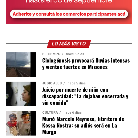
quien el defensor Varela profundizó respecto a los síntomas,
alcances y condiciones de cuidado que requiere una persona con
Síndrome de Rett.
“Son dependientes 100% de un tercero para poder
subsistir”
, resumió y desarrolló, entre otros factores, que “el
LO MÁS VISTO
proceso de deglución, por ejemplo, es muy complejo. Alimentar
EL TIEMPO
hace 5 días
a un paciente de estas características resulta muy difícil porque
Ciclogénesis provocará lluvias intensas
realmente no coordina. Hay que tener mucha paciencia y saber
y vientos fuertes en Misiones
cómo alimentarlo”.
JUDICIALES
hace 5 días
Juicio por muerte de niña con
discapacidad: “La dejaban encerrada y
sin comida”
CULTURA
hace 6 días
Murió Marcelo Reynoso, titiritero de
Kossa Nostra: su adiós será en La
Murga