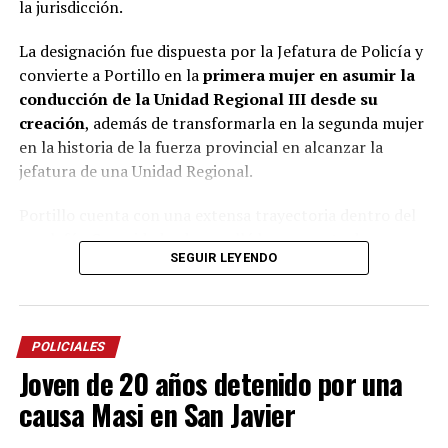
la jurisdicción.
morir.
La designación fue dispuesta por la Jefatura de Policía y
La mujer llegó a esta instancia en libertad y bajo la
convierte a Portillo en la
primera mujer en asumir la
Miguel Ángel Varela
representación del defensor oficial
,
conducción de la Unidad Regional III desde su
aunque dependiendo de la acusación final que eventualmente
creación
, además de transformarla en la segunda mujer
reciba hasta podría ser condenada a prisión perpetua. Eso lo
en la historia de la fuerza provincial en alcanzar la
decidirá, a su debido tiempo, el tribunal presidido por el
jefatura de una Unidad Regional.
Gustavo Bernie
Viviana
magistrado
e integrado por sus pares
Cukla
Miguel Mattos
y
(subrogante).
Portillo cuenta con una extensa trayectoria dentro del
escalafón Seguridad y desarrolló buena parte de su
SEGUIR LEYENDO
carrera en el norte de la provincia, donde ocupó
distintos cargos operativos y de conducción.
La nueva jefa inició su carrera en la comisaría Primera
POLICIALES
de Puerto Iguazú y posteriormente integró durante casi
Joven de 20 años detenido por una
once años el área de Operaciones de Eldorado, donde
estuvo al frente de la planificación operativa.
causa Masi en San Javier
A lo largo de su trayectoria también condujo las