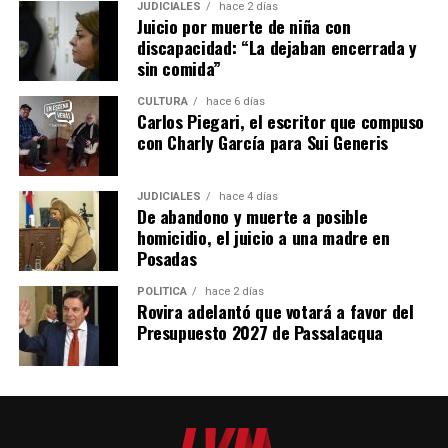
jugaba con la hija más chica de la ahora imputada.
JUDICIALES
hace 2 días
Juicio por muerte de niña con
discapacidad: “La dejaban encerrada y
“La familia era ella, su marido y Micaela,
nunca supe
sin comida”
que tenía otra hija
. Lo supe porque mi hijo me decía
que en la casa de Micaela había
una ovejita que estaba
CULTURA
hace 6 días
Carlos Piegari, el escritor que compuso
todo el tiempo y hacia ruidos
. Un día hablando con
con Charly García para Sui Generis
otros vecinos todos contaron que sus hijos contaban lo
mismo y les daba miedo”, recordó.
JUDICIALES
hace 4 días
De abandono y muerte a posible
Tanto Da Silveira como Balmaceda coincidieron al
homicidio, el juicio a una madre en
afirmar que vieron a Belén sola, sin ropa más que
Posadas
pañales e incluso descalza deambular por el patio, tanto
en horas de la siesta como por las noches.
POLÍTICA
hace 2 días
Rovira adelantó que votará a favor del
Presupuesto 2027 de Passalacqua
Justamente, Balmaceda indicó que “el problema empezó
cuando a la noche la nena empezaba a llorar mucho. La
pieza de mi hijo tenía una ventana que daba al patio y
él
no podía dormir porque se escuchaban mucho los
llantos
”.