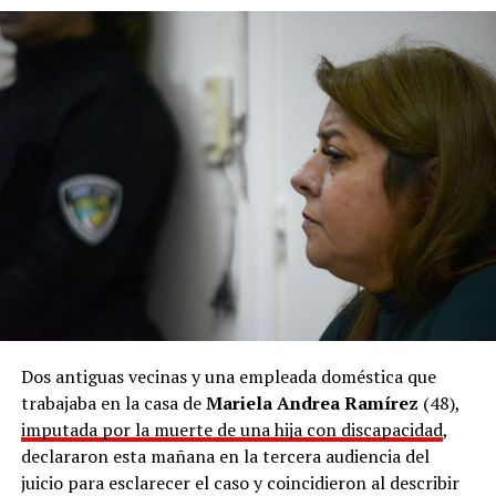
El hombre quedó alojado en una dependencia policial y a
disposición del magistrado interviniente, mientras continúa la
investigación judicial por los delitos de presunto abuso sexual en
grado de tentativa y amenazas.
Dos antiguas vecinas y una empleada doméstica que
trabajaba en la casa de
Mariela Andrea Ramírez
(48),
imputada por la muerte de una hija con discapacidad
,
declararon esta mañana en la tercera audiencia del
juicio para esclarecer el caso y coincidieron al describir