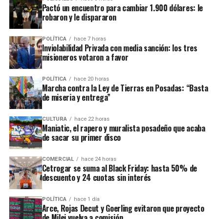
persona doblemente agravado por el vínculo y
Pactó un encuentro para cambiar 1.900 dólares: le
resultado”,
aunque el fiscal
Vladimir Glinka
en la
robaron y le dispararon
primera audiencia pidió ampliar la acusación a
“homicidio calificado por el vínculo en su
POLÍTICA
hace 7 horas
Inviolabilidad Privada con media sanción: los tres
modalidad de omisión al final del proceso”
, al
misioneros votaron a favor
considerar que la mujer pudo haber dejado de alimentar
a su hija en forma deliberada.
POLÍTICA
hace 20 horas
Marcha contra la Ley de Tierras en Posadas: “Basta
de miseria y entrega”
CULTURA
hace 22 horas
Maniatic, el rapero y muralista posadeño que acaba
de sacar su primer disco
COMERCIAL
hace 24 horas
Cetrogar se suma al Black Friday: hasta 50% de
descuento y 24 cuotas sin interés
POLÍTICA
hace 1 día
Arce, Rojas Decut y Goerling evitaron que proyecto
de Milei vuelva a comisión