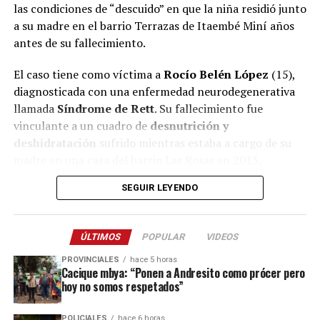
las condiciones de “descuido” en que la niña residió junto
a su madre en el barrio Terrazas de Itaembé Miní años
antes de su fallecimiento.
El caso tiene como víctima a
Rocío Belén López
(15),
diagnosticada con una enfermedad neurodegenerativa
llamada
Síndrome de Rett
. Su fallecimiento fue
vinculante a un cuadro de
desnutrición y
deshidratación
sufrido mientras estaba a cargo de su
madre en una casa del barrio Las Rosas en 2013.
SEGUIR LEYENDO
La mayor parte de su vida la niña vivió al cuidado de sus
abuelos
, pero en una etapa, comprendida entre 2006 y
2007 aproximadamente, compartió hogar con su madre
ÚLTIMOS
POPULAR
VIDEOS
en el barrio Terrazas y ese período fue lo que las partes
intentaron reconstruir en la jornada de hoy con los
PROVINCIALES
hace 5 horas
Cacique mbya: “Ponen a Andresito como prócer pero
testigos citados.
hoy no somos respetados”
Ramírez llegó a este juicio imputada por
“abandono de
POLICIALES
hace 6 horas