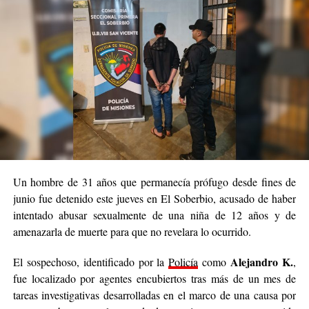
Iván Junior R.
Durante el procedimiento fue demorado
(25),
quien quedó alojado en la Comisaría Sexta mientras los
investigadores intentan establecer su grado de participación en el
hecho.
En tanto, el principal sospechoso no fue localizado y los USD
1.900 denunciados como sustraídos tampoco fueron
La Policía continúa con las tareas investigativas
recuperados.
para dar con el acusado
y esclarecer completamente el caso.
Un hombre de 31 años que permanecía prófugo desde fines de
junio fue detenido este jueves en El Soberbio, acusado de haber
intentado abusar sexualmente de una niña de 12 años y de
amenazarla de muerte para que no revelara lo ocurrido.
Alejandro K.
El sospechoso, identificado por la
Policía
como
,
fue localizado por agentes encubiertos tras más de un mes de
tareas investigativas desarrolladas en el marco de una causa por