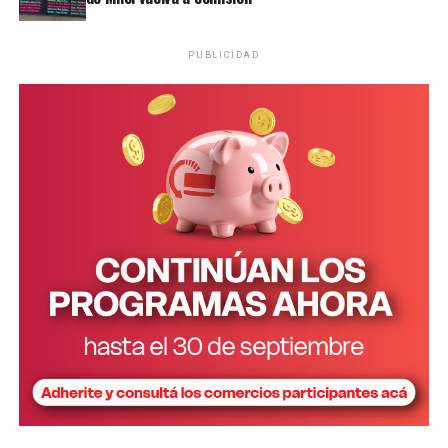
Ramírez junto al defensor oficial Miguel Ángel Varela.
PUBLICIDAD
“Una nena encerrada que llora”
Los testigos de hoy fueron de menor a mayor en grado
de cercanía con la niña. Primero declaró
Hilda Margot
Da Silveira
, quien residía en una de las viviendas
contiguas a la casa donde Ramírez vivía junto a su
pareja, su hija Belén y su hija más pequeña Micaela.
Da Silveira contó que su hija solía jugar con la pequeña
Micaela y gracias a esa relación supo que en esa vivienda
contigua también residía una niña con discapacidad.
“Yo no supe que esa nena (por Belén) estaba ahí. Lo
supe cuando mi hija, que jugaba con la hija de la dueña,
me contó que en una habitación había
otra nena
encerrada que lloraba mucho
”, expresó.