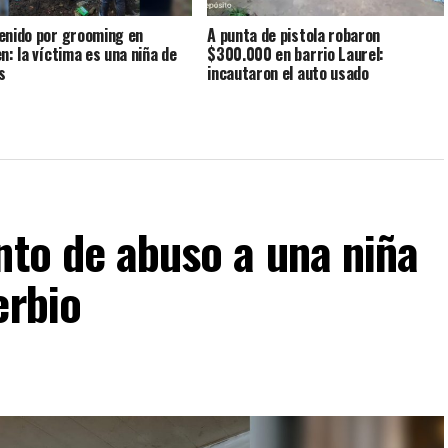
enido por grooming en
A punta de pistola robaron
n: la víctima es una niña de
$300.000 en barrio Laurel:
s
incautaron el auto usado
nto de abuso a una niña
erbio