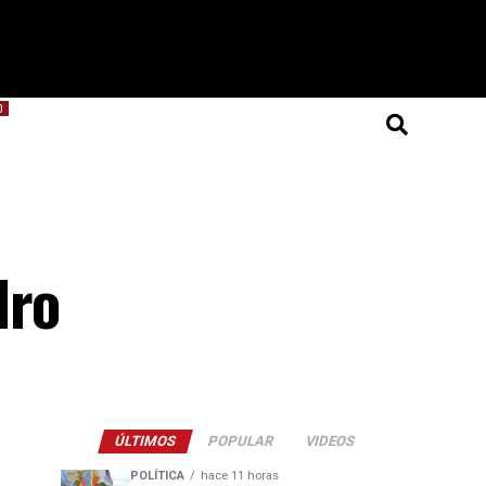
O
dro
ÚLTIMOS
POPULAR
VIDEOS
POLÍTICA
hace 11 horas