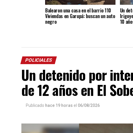
Balearon una casa en el barrio 110
Un det
Viviendas en Garupá: buscan un auto
Irigoye
negro
10 año
POLICIALES
Un detenido por inte
de 12 años en El Sob
Publicado
hace 19 horas
el
06/08/2026