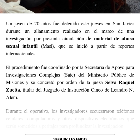
Un joven de 20 años fue detenido este jueves en San Javier
durante un allanamiento realizado en el marco de una
material de abuso
investigación por presunta circulación de
sexual infantil
(Masi), que se inició a partir de reportes
internacionales.
El procedimiento fue coordinado por la Secretaría de Apoyo para
Investigaciones Complejas (Saic) del Ministerio Público de
Selva Raquel
Misiones y se concretó por orden de la jueza
Zuetta
, titular del Juzgado de Instrucción Cinco de Leandro N.
Alem.
Durante el operativo, los investigadores secuestraron teléfonos
celulares, computadoras y otros dispositivos electrónicos que
serán sometidos a peritajes para profundizar la investigación.
La causa se inició a partir de reportes CyberTipline enviados por
SEGUIR LEYENDO