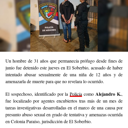
investigadores intentan establecer su grado de participación en el
hecho.
En tanto, el principal sospechoso no fue localizado y los USD
1.900 denunciados como sustraídos tampoco fueron
La Policía continúa con las tareas investigativas
recuperados.
para dar con el acusado
y esclarecer completamente el caso.
Un hombre de 31 años que permanecía prófugo desde fines de
junio fue detenido este jueves en El Soberbio, acusado de haber
intentado abusar sexualmente de una niña de 12 años y de
amenazarla de muerte para que no revelara lo ocurrido.
Alejandro K.
El sospechoso, identificado por la
Policía
como
,
fue localizado por agentes encubiertos tras más de un mes de
tareas investigativas desarrolladas en el marco de una causa por
presunto abuso sexual en grado de tentativa y amenazas ocurrida
en Colonia Paraíso, jurisdicción de El Soberbio.