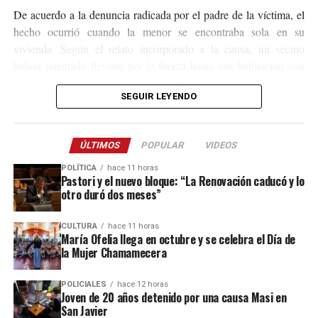
De acuerdo a la denuncia radicada por el padre de la víctima, el
hecho ocurrió cuando la menor se encontraba sola en su
vivienda. Según el relato incorporado a la causa, un vecino
habría intentado llevarla por la fuerza hasta una habitación con
fines de abuso sexual, aunque la niña logró escapar. Antes de
SEGUIR LEYENDO
amenazó de muerte
huir, el acusado presuntamente la
para
impedir que contara lo sucedido.
ÚLTIMOS
POPULAR
VIDEOS
Tras conocerse la denuncia, el Juzgado de Instrucción Tres de
San Vicente ordenó la inmediata detención del sospechoso,
POLÍTICA
hace 11 horas
Pastori y el nuevo bloque: “La Renovación caducó y lo
quien escapó y permaneció oculto durante más de un mes.
otro duró dos meses”
La captura se concretó este jueves como resultado de un
CULTURA
hace 11 horas
operativo llevado adelante por efectivos de la Comisaría de la
María Ofelia llega en octubre y se celebra el Día de
Mujer y de la Comisaría Seccional Segunda de El Soberbio, que
la Mujer Chamamecera
lograron establecer el paradero del acusado y proceder a su
detención.
POLICIALES
hace 12 horas
Joven de 20 años detenido por una causa Masi en
San Javier
El hombre quedó alojado en una dependencia policial y a