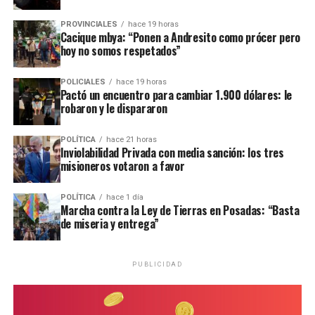
disposición del magistrado interviniente, mientras continúa la
PROVINCIALES
hace 19 horas
investigación judicial por los delitos de presunto abuso sexual en
Cacique mbya: “Ponen a Andresito como prócer pero
grado de tentativa y amenazas.
hoy no somos respetados”
POLICIALES
hace 19 horas
Pactó un encuentro para cambiar 1.900 dólares: le
robaron y le dispararon
POLÍTICA
hace 21 horas
Inviolabilidad Privada con media sanción: los tres
misioneros votaron a favor
POLÍTICA
hace 1 día
Marcha contra la Ley de Tierras en Posadas: “Basta
de miseria y entrega”
PUBLICIDAD