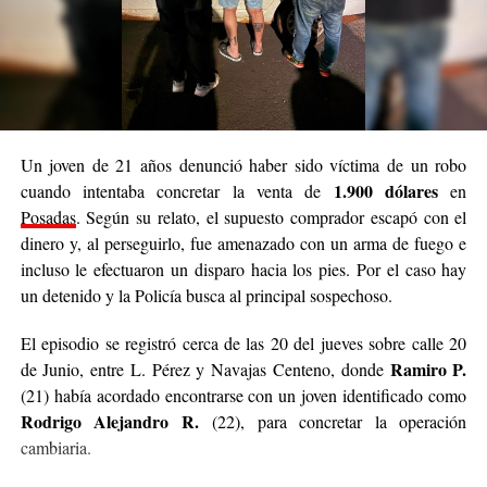
de la comisaría de San Javier.
constataciones
Durante el procedimiento, los técnicos realizaron
de evidencia digital en vivo sobre los teléfonos celulares y
computadoras
encontrados en el inmueble.
Un joven de 21 años denunció haber sido víctima de un robo
De acuerdo con lo informado, esas tareas permitieron establecer
1.900 dólares
cuando intentaba concretar la venta de
en
coincidencias entre datos e identificadores incluidos en los
Posadas
. Según su relato, el supuesto comprador escapó con el
reportes de NCMEC y la información hallada en los dispositivos.
dinero y, al perseguirlo, fue amenazado con un arma de fuego e
L. D. R.
El joven identificado como
, de 20 años, quedó detenido
incluso le efectuaron un disparo hacia los pies. Por el caso hay
y a disposición de la Justicia. En tanto, los dispositivos
un detenido y la Policía busca al principal sospechoso.
incautados fueron preservados para continuar con los análisis
El episodio se registró cerca de las 20 del jueves sobre calle 20
forenses.
Ramiro P.
de Junio, entre L. Pérez y Navajas Centeno, donde
Las pericias sobre la evidencia digital estarán a cargo del
(21) había acordado encontrarse con un joven identificado como
Rodrigo Alejandro R.
personal especializado de la Saic, mientras que la investigación
(22), para concretar la operación
continúa bajo la dirección del Juzgado de Instrucción Cinco de
cambiaria.
Leandro N. Alem y con intervención de la Fiscalía de