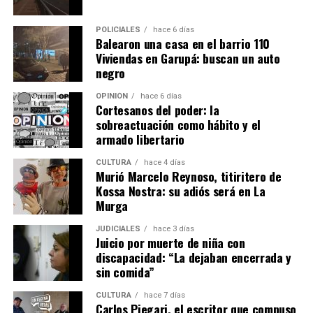
POLICIALES
hace 6 días
Balearon una casa en el barrio 110
Viviendas en Garupá: buscan un auto
negro
OPINIÓN
hace 6 días
Cortesanos del poder: la
sobreactuación como hábito y el
armado libertario
CULTURA
hace 4 días
Murió Marcelo Reynoso, titiritero de
Kossa Nostra: su adiós será en La
Murga
JUDICIALES
hace 3 días
Juicio por muerte de niña con
discapacidad: “La dejaban encerrada y
sin comida”
CULTURA
hace 7 días
Carlos Piegari, el escritor que compuso