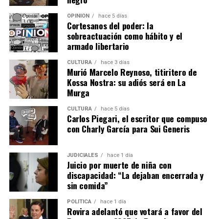
OPINIÓN
hace 5 días
Cortesanos del poder: la
sobreactuación como hábito y el
armado libertario
CULTURA
hace 3 días
Murió Marcelo Reynoso, titiritero de
Kossa Nostra: su adiós será en La
Murga
CULTURA
hace 5 días
Esther Leiva trabajó como empleada doméstica en la casa donde
Carlos Piegari, el escritor que compuso
Belén vivió un tiempo con su madre.
con Charly García para Sui Generis
“Vivía en abandono total”
JUDICIALES
hace 1 día
Juicio por muerte de niña con
Esa empleada se trata de
Esther Leiva
, más conocida
discapacidad: “La dejaban encerrada y
como “Gordi”, que declaró después de Balmaceda.
sin comida”
“Vengo acá a ratificar todo lo que ya conté”, avisó y
POLÍTICA
hace 1 día
aseguró “me acuerdo de todo como si fuese ayer”.
Rovira adelantó que votará a favor del