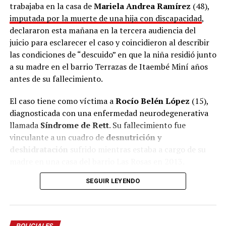
trabajaba en la casa de
Mariela Andrea Ramírez
(48),
imputada por la muerte de una hija con discapacidad
,
declararon esta mañana en la tercera audiencia del
juicio para esclarecer el caso y coincidieron al describir
las condiciones de “descuido” en que la niña residió junto
a su madre en el barrio Terrazas de Itaembé Miní años
antes de su fallecimiento.
El caso tiene como víctima a
Rocío Belén López
(15),
diagnosticada con una enfermedad neurodegenerativa
llamada
Síndrome de Rett
. Su fallecimiento fue
vinculante a un cuadro de
desnutrición y
deshidratación
sufrido mientras estaba a cargo de su
madre en una casa del barrio Las Rosas en 2013.
SEGUIR LEYENDO
La mayor parte de su vida la niña vivió al cuidado de sus
abuelos
, pero en una etapa, comprendida entre 2006 y
2007 aproximadamente, compartió hogar con su madre
en el barrio Terrazas y ese período fue lo que las partes
POLICIALES