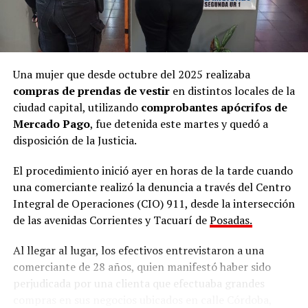
Una mujer que desde octubre del 2025 realizaba
Ramírez junto al defensor oficial Miguel Ángel Varela.
compras de prendas de vestir
en distintos locales de la
ciudad capital, utilizando
comprobantes apócrifos de
“Una nena encerrada que llora”
Mercado Pago
, fue detenida este martes y quedó a
disposición de la Justicia.
Los testigos de hoy fueron de menor a mayor en grado
El procedimiento inició ayer en horas de la tarde cuando
de cercanía con la niña. Primero declaró
Hilda Margot
una comerciante realizó la denuncia a través del Centro
Da Silveira
, quien residía en una de las viviendas
Integral de Operaciones (CIO) 911, desde la intersección
contiguas a la casa donde Ramírez vivía junto a su
de las avenidas Corrientes y Tacuarí de
Posadas.
pareja, su hija Belén y su hija más pequeña Micaela.
Al llegar al lugar, los efectivos entrevistaron a una
Da Silveira contó que su hija solía jugar con la pequeña
comerciante de 28 años, quien manifestó haber sido
Micaela y gracias a esa relación supo que en esa vivienda
perjudicada por una clienta que efectuaba grandes
contigua también residía una niña con discapacidad.
compras en sus negocios ubicados en calle Córdoba,