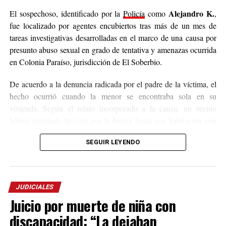
Alejandro K.
El sospechoso, identificado por la
Policía
como
,
fue localizado por agentes encubiertos tras más de un mes de
tareas investigativas desarrolladas en el marco de una causa por
presunto abuso sexual en grado de tentativa y amenazas ocurrida
en Colonia Paraíso, jurisdicción de El Soberbio.
De acuerdo a la denuncia radicada por el padre de la víctima, el
hecho ocurrió cuando la menor se encontraba sola en su
vivienda. Según el relato incorporado a la causa, un vecino
habría intentado llevarla por la fuerza hasta una habitación con
fines de abuso sexual, aunque la niña logró escapar. Antes de
SEGUIR LEYENDO
amenazó de muerte
huir, el acusado presuntamente la
para
impedir que contara lo sucedido.
Tras conocerse la denuncia, el Juzgado de Instrucción Tres de
JUDICIALES
San Vicente ordenó la inmediata detención del sospechoso,
Juicio por muerte de niña con
quien escapó y permaneció oculto durante más de un mes.
discapacidad: “La dejaban
La captura se concretó este jueves como resultado de un