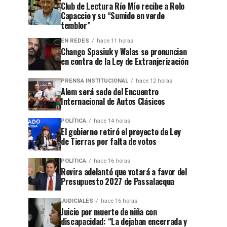
Club de Lectura Río Mío recibe a Rolo
Capaccio y su “Sumido en verde
temblor”
EN REDES
hace 11 horas
Chango Spasiuk y Walas se pronuncian
en contra de la Ley de Extranjerización
PRENSA INSTITUCIONAL
hace 12 horas
Alem será sede del Encuentro
Internacional de Autos Clásicos
POLÍTICA
hace 14 horas
El gobierno retiró el proyecto de Ley
de Tierras por falta de votos
POLÍTICA
hace 16 horas
Rovira adelantó que votará a favor del
Presupuesto 2027 de Passalacqua
JUDICIALES
hace 16 horas
Juicio por muerte de niña con
discapacidad: “La dejaban encerrada y