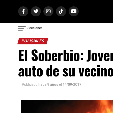
Secciones
POLICIALES
El Soberbio: Jove
auto de su vecin
Publicado
hace 9 años
el
14/09/2017