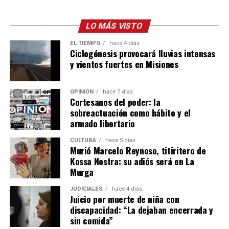
“Son dependientes 100% de un tercero para poder
subsistir”
, resumió y desarrolló, entre otros factores, que “el
LO MÁS VISTO
proceso de deglución, por ejemplo, es muy complejo. Alimentar
EL TIEMPO
hace 4 días
a un paciente de estas características resulta muy difícil porque
Ciclogénesis provocará lluvias intensas
realmente no coordina. Hay que tener mucha paciencia y saber
y vientos fuertes en Misiones
cómo alimentarlo”.
OPINIÓN
hace 7 días
Cortesanos del poder: la
sobreactuación como hábito y el
armado libertario
CULTURA
hace 5 días
Murió Marcelo Reynoso, titiritero de
Kossa Nostra: su adiós será en La
Murga
JUDICIALES
hace 4 días
Juicio por muerte de niña con
discapacidad: “La dejaban encerrada y
sin comida”