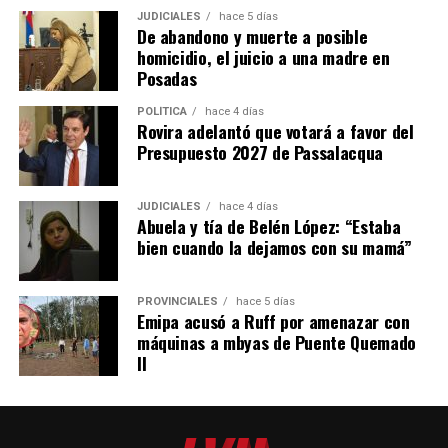
JUDICIALES
hace 5 días
El fiscal Vladimir Glinka encabeza la acusación.
De abandono y muerte a posible
homicidio, el juicio a una madre en
Las vecinas
Posadas
POLÍTICA
hace 4 días
El día más complicado para la imputada fue el miércoles
, cuando
Rovira adelantó que votará a favor del
entre los testigos citados estuvieron una empleada doméstica y
Presupuesto 2027 de Passalacqua
dos vecinas que coincidieron al describir condiciones de
“descuido” en que presuntamente Ramírez tenía a Belén cuando
JUDICIALES
hace 4 días
la adolescente vivía a su cargo en Itaembé Miní.
Abuela y tía de Belén López: “Estaba
bien cuando la dejamos con su mamá”
“La veíamos mucho tiempo afuera en pleno verano, descalza,
solo con pañal y muerta de calor en el patio. Estaban todas las
PROVINCIALES
hace 5 días
Hilda Margot Da
puertas cerradas y Belén afuera”, describió
Emipa acusó a Ruff por amenazar con
Silveira.
máquinas a mbyas de Puente Quemado
II
“Un día puse una silla para ver por encima del muro y vi
que estaba la nena llorando afuera, sola y en pañales en
plena noche”
Lourdes Balmaceda
, contó después otra testigo,
,
quien ante esa situación decidió llamar a la línea 102 para pedir