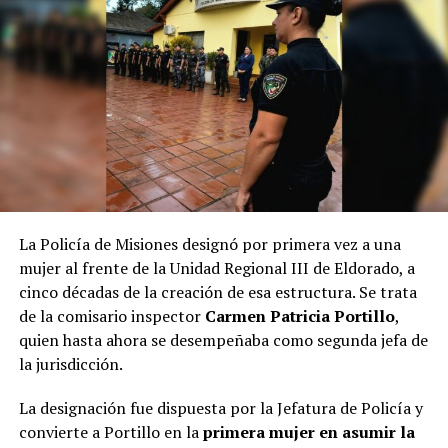
La autopsia concluyó que la muerte fue vinculante a un cuadro
desnutrición y deshidratación
de
. En este juicio se intenta
determinar qué circunstancias derivaron en ese trágico desenlace
y qué grado de responsabilidad en el hecho pudo tener su madre.
Ramírez alega que se vio sobrepasada por la situación.
Argumenta que debió afrontar el cuidado de su hija en absoluta
soledad, con dificultades económicas y apremiada por
obligaciones laborales. La Justicia la tiene imputada por
La Policía de Misiones designó por primera vez a una
Vladimir Antonio
abandono de persona y el fiscal de juicio,
mujer al frente de la Unidad Regional III de Eldorado, a
Glinka
, adelantó que contempla la posibilidad de ampliar la
cinco décadas de la creación de esa estructura. Se trata
homicidio calificado por el vínculo en su
acusación a
de la comisario inspector
Carmen Patricia Portillo
,
modalidad por omisión
al considerar que la mujer pudo haber
quien hasta ahora se desempeñaba como segunda jefa de
dejado de alimentar a Belén en forma deliberada para dejarla
la jurisdicción.
morir.
La designación fue dispuesta por la Jefatura de Policía y
La mujer llegó a esta instancia en libertad y bajo la
convierte a Portillo en la
primera mujer en asumir la
Miguel Ángel Varela
representación del defensor oficial
,