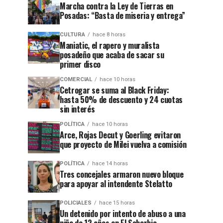
Marcha contra la Ley de Tierras en
Posadas: “Basta de miseria y entrega”
CULTURA
hace 8 horas
Maniatic, el rapero y muralista
posadeño que acaba de sacar su
primer disco
COMERCIAL
hace 10 horas
Cetrogar se suma al Black Friday:
hasta 50% de descuento y 24 cuotas
sin interés
POLÍTICA
hace 10 horas
Arce, Rojas Decut y Goerling evitaron
que proyecto de Milei vuelva a comisión
POLÍTICA
hace 14 horas
Tres concejales armaron nuevo bloque
para apoyar al intendente Stelatto
POLICIALES
hace 15 horas
Un detenido por intento de abuso a una