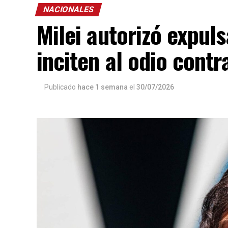
NACIONALES
Milei autorizó expuls
inciten al odio contr
Publicado
hace 1 semana
el
30/07/2026