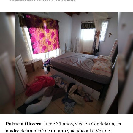
advirtieron que debía iniciar el tratamiento cuanto
señala que lo “trágico” de las “etiquetas” es que “muchas
antes porque el cáncer estaba avanzando.
suenan lindas” y se sostiene que dentro de un
diagnóstico “se esconde un mandato”. En ese sentido,
Desde el 16 de junio Mariza se realiza las sesiones
enumera como ejemplos: “No moleste”; “Sé funcional”;
de radioterapia en Posadas
. Ya completó parte del
“Rendí bien para que te quieran”.
tratamiento, pero aún le restan nueve sesiones de rayos
y cuatro de quimioterapia.
Y remata:
“Tu hijo no es un diagnóstico. Ni un
adjetivo. Es un universo por descubrir”
.
Cada lunes debe presentarse a las 7 de la mañana para
realizarse análisis de sangre que determinan si sus
defensas permiten recibir la quimioterapia. Luego
continúa con la radioterapia diaria.
Mientras tanto, sus tres hijos menores quedaron
repartidos entre familiares y vecinos. La adolescente de
13 años permanece en la casa, una niña de seis está al
cuidado de una vecina y el bebé se queda con sus
abuelos.
Patricia Olivera
, tiene 31 años, vive en Candelaria, es
madre de un bebé de un año y acudió a La Voz de