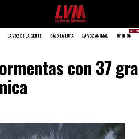
NUEV
LA VOZ DE LA GENTE
BAJO LA LUPA
LA VOZ ANIMAL
OPINIÓN
tormentas con 37 gr
mica