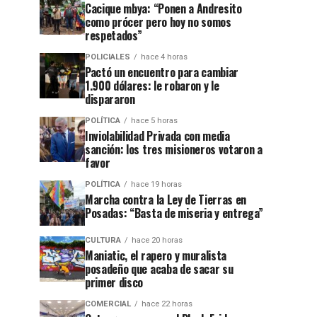
Cacique mbya: “Ponen a Andresito
como prócer pero hoy no somos
respetados”
POLICIALES
hace 4 horas
Pactó un encuentro para cambiar
1.900 dólares: le robaron y le
dispararon
POLÍTICA
hace 5 horas
Inviolabilidad Privada con media
sanción: los tres misioneros votaron a
favor
POLÍTICA
hace 19 horas
Marcha contra la Ley de Tierras en
Posadas: “Basta de miseria y entrega”
CULTURA
hace 20 horas
Maniatic, el rapero y muralista
posadeño que acaba de sacar su
primer disco
COMERCIAL
hace 22 horas