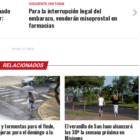
SIGUIENTE HISTORIA
hado
Para la interrupción legal del
r:
embarazo, venderán misoprostol en
farmacias
PUBLICIDAD
RELACIONADOS
s y tormentas para el finde,
El veranillo de San Juan alcanzará
joras para el domingo a la
los 30º la semana próxima en
Misiones