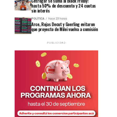
Cetrogar se suma al Black Friday:
hasta 50% de descuento y 24 cuotas
sin interés
POLÍTICA
hace 23 horas
Arce, Rojas Decut y Goerling evitaron
que proyecto de Milei vuelva a comisión
PUBLICIDAD