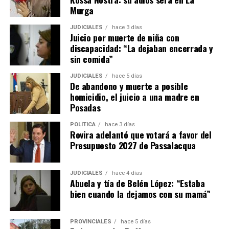
internacional
Murga
JUDICIALES
hace 3 días
La empresa Lory emplea actualmente a 17 personas,
Juicio por muerte de niña con
entre personal administrativo, ingenieros de diseño y
discapacidad: “La dejaban encerrada y
operarios de producción.
sin comida”
JUDICIALES
hace 5 días
La firma fabrica cosechadoras de yerba mate, té y
De abandono y muerte a posible
tabaco, además de implementos agrícolas como
homicidio, el juicio a una madre en
desmalezadoras, fumigadoras, fertilizadoras y otros
Posadas
equipos adaptados a las condiciones productivas de
POLÍTICA
hace 3 días
Misiones.
Rovira adelantó que votará a favor del
Presupuesto 2027 de Passalacqua
Ante la caída de las ventas de maquinaria en los últimos
años, la empresa decidió diversificar su actividad
JUDICIALES
hace 4 días
incorporando reparaciones, servicios de corte con
Abuela y tía de Belén López: “Estaba
pantógrafo y trabajos de diseño para terceros.
bien cuando la dejamos con su mamá”
“Nos abrimos un poco para no dejar sin trabajo a los
muchachos. Formar un operario lleva años y perder ese
PROVINCIALES
hace 5 días