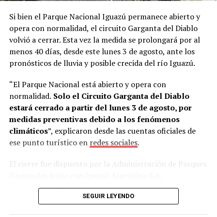
tuvieran conocimientos básicos de alemán y que la firma
Si bien el Parque Nacional Iguazú permanece abierto y
cubriera los pasajes aéreos.
La propuesta fue aceptada
opera con normalidad, el circuito Garganta del Diablo
de inmediato.
volvió a cerrar. Esta vez la medida se prolongará por al
menos 40 días, desde este lunes 3 de agosto, ante los
“Mi esposa es profesora de alemán en una escuela
pronósticos de lluvia y posible crecida del río Iguazú.
técnica. Esa misma noche la llamé desde Alemania y
tanto ella como mi hijo David me dijeron: ‘Sí, vamos a
“El Parque Nacional está abierto y opera con
hacerlo’”, recordó.
normalidad.
Solo el Circuito Garganta del Diablo
estará cerrado a partir del lunes 3 de agosto, por
Estudiar alemán para llegar a Alemania
medidas preventivas debido a los fenómenos
climáticos
”, explicaron desde las cuentas oficiales de
Al regresar a
Misiones
, Lory conversó con Skölfman y
ese punto turístico en
redes sociales
.
Burger, quienes aceptaron el desafío y comenzaron a
estudiar el idioma intensivamente.
El cierre fue dispuesto por la Administración de Parques
Nacionales junto con Iguazú Argentina S.A,
“Aprendieron lo básico y, aunque al principio estaban un
concesionaria del Área Cataratas, sobre la base de
poco asustados, enseguida se adaptaron. En Deula
SEGUIR LEYENDO
informes climáticos e hidrológicos.
tienen experiencia trabajando con extranjeros”, señaló.