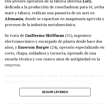
Dos jóvenes operarios de la fábrica obereña
Lory
,
dedicada a la producción de cosechadoras para té, yerba
mate y tabaco, realizan una pasantía de un mes en
Alemania
, donde se capacitan en maquinaria agrícola y
procesos de la industria metalmecánica.
Se trata de
Guillermo Skölfman
(31), ingeniero
electromecánico y encargado de planta desde hace dos
años, y
Emerson Burger
(24), operario especializado en
corte, chapa, soldadura y tornería, egresado de una
escuela técnica y con cuatro años de antigüedad en la
empresa.
La oportunidad surgió a partir de un viaje realizado por
Jorge Lory
, actual dueño de la fábrica e hijo del
fundador de la empresa, que cuenta con más de 50 años
SEGUIR LEYENDO
de trayectoria en
Oberá
.
Ver esta publicación en Instagram
Una oportunidad nacida en la