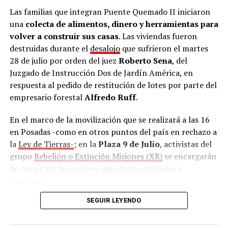
Las familias que integran Puente Quemado II iniciaron
una
colecta de alimentos, dinero y herramientas para
volver a construir sus casas
. Las viviendas fueron
destruidas durante el
desalojo
que sufrieron el martes
28 de julio por orden del juez
Roberto Sena
, del
Juzgado de Instrucción Dos de Jardín América, en
respuesta al pedido de restitución de lotes por parte del
empresario forestal
Alfredo Ruff
.
En el marco de la movilización que se realizará a las 16
en Posadas -como en otros puntos del país en rechazo a
la
Ley de Tierras-
; en la
Plaza 9 de Julio
, activistas del
grupo
Rebelión o Extinción Misiones (XR)
se encargarán
de reunir las donaciones para luego enviarlas a
Garuhapé.
SEGUIR LEYENDO
Además, la Asociación Trabajadores del Estado (ATE),
con sede en calle
Salta 2326
también se sumó como
punto de recolección
de lunes a viernes en horario