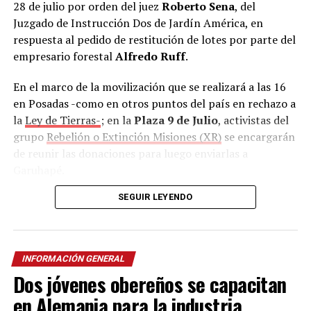
28 de julio por orden del juez
Roberto Sena
, del
Juzgado de Instrucción Dos de Jardín América, en
respuesta al pedido de restitución de lotes por parte del
empresario forestal
Alfredo Ruff
.
En el marco de la movilización que se realizará a las 16
en Posadas -como en otros puntos del país en rechazo a
la
Ley de Tierras-
; en la
Plaza 9 de Julio
, activistas del
grupo
Rebelión o Extinción Misiones (XR)
se encargarán
de reunir las donaciones para luego enviarlas a
Garuhapé.
SEGUIR LEYENDO
Además, la Asociación Trabajadores del Estado (ATE),
con sede en calle
Salta 2326
también se sumó como
punto de recolección
de lunes a viernes en horario
matutino y vespertino.
INFORMACIÓN GENERAL
Dos jóvenes obereños se capacitan
Según confirmó el cacique,
durante el desalojo no
solo fueron dañadas las casas, sino también los
en Alemania para la industria