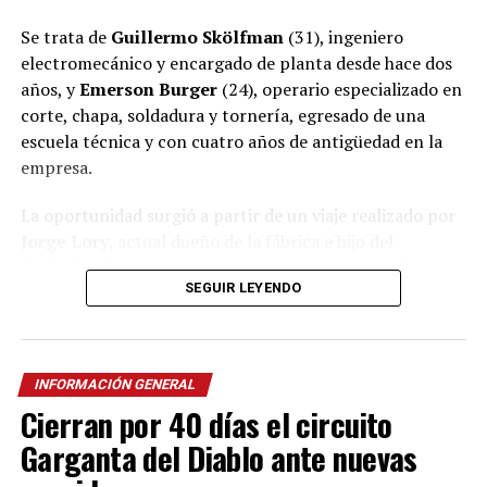
Se trata de
Guillermo Skölfman
(31), ingeniero
electromecánico y encargado de planta desde hace dos
años, y
Emerson Burger
(24), operario especializado en
corte, chapa, soldadura y tornería, egresado de una
escuela técnica y con cuatro años de antigüedad en la
empresa.
La oportunidad surgió a partir de un viaje realizado por
Jorge Lory
, actual dueño de la fábrica e hijo del
fundador de la empresa, que cuenta con más de 50 años
SEGUIR LEYENDO
de trayectoria en
Oberá
.
Ver esta publicación en Instagram
Una oportunidad nacida en la
Agritechnica
INFORMACIÓN GENERAL
Cierran por 40 días el circuito
Lory relató que el año pasado viajó a Alemania para
Garganta del Diablo ante nuevas
visitar Agritechnica, la principal feria internacional de