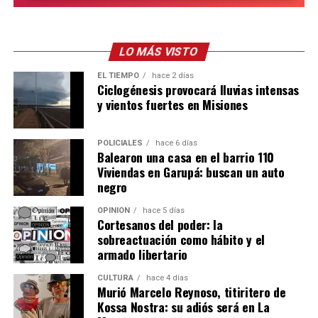
comenzaron a manejar tractores y trabajar
directamente en el campo, realizando tareas de arado y
preparación de suelos.
LO MÁS VISTO
EL TIEMPO
hace 2 días
Para Skölfman, que habitualmente se desempeña en
Ciclogénesis provocará lluvias intensas
diseño y planificación, la experiencia tiene un valor
y vientos fuertes en Misiones
especial:
POLICIALES
hace 6 días
“Una cosa es diseñar una máquina en la computadora y
Balearon una casa en el barrio 110
otra muy distinta es subirse a un tractor, sentir cómo
Viviendas en Garupá: buscan un auto
trabaja y entender en condiciones reales lo que uno
negro
proyecta”.
OPINIÓN
hace 5 días
Cortesanos del poder: la
Una fábrica misionera con proyección
sobreactuación como hábito y el
internacional
armado libertario
CULTURA
hace 4 días
La empresa Lory emplea actualmente a 17 personas,
Murió Marcelo Reynoso, titiritero de
entre personal administrativo, ingenieros de diseño y
Kossa Nostra: su adiós será en La