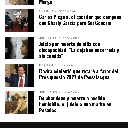
operarios de producción.
Murga
CULTURA
hace 6 días
La firma fabrica cosechadoras de yerba mate, té y
Carlos Piegari, el escritor que compuso
tabaco, además de implementos agrícolas como
con Charly García para Sui Generis
desmalezadoras, fumigadoras, fertilizadoras y otros
equipos adaptados a las condiciones productivas de
JUDICIALES
hace 2 días
Misiones.
Juicio por muerte de niña con
discapacidad: “La dejaban encerrada y
Ante la caída de las ventas de maquinaria en los últimos
sin comida”
años, la empresa decidió diversificar su actividad
POLÍTICA
hace 2 días
incorporando reparaciones, servicios de corte con
Rovira adelantó que votará a favor del
pantógrafo y trabajos de diseño para terceros.
Presupuesto 2027 de Passalacqua
“Nos abrimos un poco para no dejar sin trabajo a los
muchachos. Formar un operario lleva años y perder ese
JUDICIALES
hace 4 días
De abandono y muerte a posible
capital humano sería un retroceso enorme”, afirmó
homicidio, el juicio a una madre en
Lory.
Posadas
Las máquinas fabricadas en Oberá ya fueron exportadas
a Estados Unidos, Uruguay y varias provincias