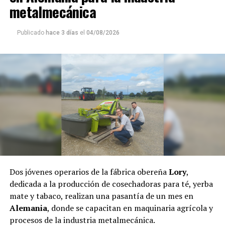
cultivos
integrados por plantaciones de mandioca,
metalmecánica
maíz, porotos y otros productos que garantizaban la
alimentación de niñas, niños, ancianos y de toda la
Publicado
hace 3 días
el
04/08/2026
comunidad.
De esta manera, los defensores del monte, el agua y la
biodiversidad podrán ayudar a los integrantes de Puente
Quemado II, quienes desde sus orígenes conviven de
manera armónica con el medio ambiente y hoy son los
principales guardianes de la selva misionera.
El pasado jueves, el fiscal
Héctor Simón
, a través de la
Fiscalía de Instrucción Uno de Puerto Rico dictaminó
dejar sin efecto el
desalojo
,
por lo que las familias
regresaron a la comunidad.
Dos jóvenes operarios de la fábrica obereña
Lory
,
dedicada a la producción de cosechadoras para té, yerba
mate y tabaco, realizan una pasantía de un mes en
Alemania
, donde se capacitan en maquinaria agrícola y
procesos de la industria metalmecánica.