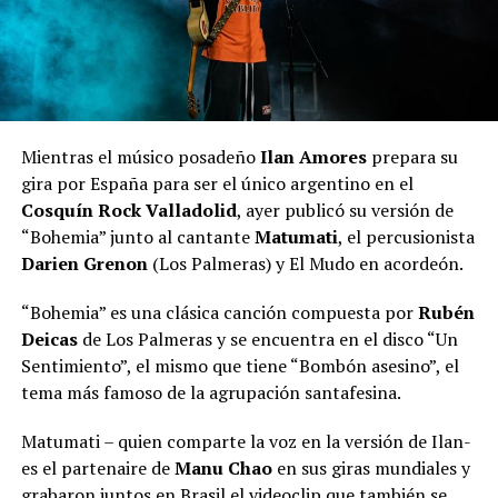
Mientras el músico posadeño
Ilan Amores
prepara su
gira por España para ser el único argentino en el
Cosquín Rock Valladolid
, ayer publicó su versión de
“Bohemia” junto al cantante
Matumati
, el percusionista
Darien Grenon
(Los Palmeras) y El Mudo en acordeón.
“Bohemia” es una clásica canción compuesta por
Rubén
Deicas
de Los Palmeras y se encuentra en el disco “Un
Sentimiento”, el mismo que tiene “Bombón asesino”, el
tema más famoso de la agrupación santafesina.
Matumati – quien comparte la voz en la versión de Ilan-
es el partenaire de
Manu Chao
en sus giras mundiales y
grabaron juntos en Brasil el videoclip que también se