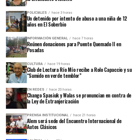
calle, en contra de la ley de extranjerización de la
POLICIALES
hace 3 horas
Argentina”, dijo Walas el sábado, en el recital que dio
Un detenido por intento de abuso a una niña de 12
con su banda Massacre en La Rioja. El sobrino de Ramón
años en El Soberbio
Ayala e hijo de Vicente Cidade se muestra así a través de
un video que subieron hoy a Instagram.
INFORMACIÓN GENERAL
hace 7 horas
Reúnen donaciones para Puente Quemado II en
Posadas
CULTURA
hace 19 horas
Club de Lectura Río Mío recibe a Rolo Capaccio y su
“Sumido en verde temblor”
EN REDES
hace 20 horas
“Me considero misionero”
Chango Spasiuk y Walas se pronuncian en contra de
la Ley de Extranjerización
Chowy Fernández es uno de los máximos virtuosos del
PRENSA INSTITUCIONAL
hace 21 horas
metal argentino. En 2024 publicó su último EP hasta el
Alem será sede del Encuentro Internacional de
momento, “
La muerte del robot
”, una serie de cinco
Autos Clásicos
canciones en las que muestra todo su talento con siete