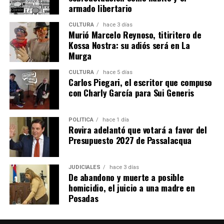
armado libertario
Como Emilia Mernes,
Tini
no suele pronunciarse por
CULTURA
hace 3 días
temas políticos, pero esta vez publicó en su historia la
Murió Marcelo Reynoso, titiritero de
frase “La patria no se vende” junto a una imagen en la
Kossa Nostra: su adiós será en La
que aparece la Bandera Argentina.
Murga
CULTURA
hace 5 días
Carlos Piegari, el escritor que compuso
con Charly García para Sui Generis
POLÍTICA
hace 1 día
Rovira adelantó que votará a favor del
Presupuesto 2027 de Passalacqua
JUDICIALES
hace 3 días
De abandono y muerte a posible
homicidio, el juicio a una madre en
Posadas