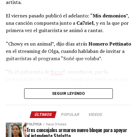
artista.
El viernes pasado publicó el adelanto: “
Mis demonios
”,
una canción compuesta junto a
Ca7riel
, y en la que por
primera vez el guitarrista se animó a cantar.
“Chowy es un animal”, dijo días atrás
Homero Pettinato
en el streaming de Olga, cuando hablaban de invitar a
guitarristas al programa “Soñé que volaba”.
Asimismo, los artistas nucleados en
Trabajadores
Autoconvocados de la Mesa de Cultura de Misiones
“Es el guitarrista de
Barro
”, recordaron, por la
también convocaron a manifestarse mañana en Posadas,
participación de Chowy en la banda que tiene en su voz
en sintonía con lo que sucederá en Buenos Aires. La
a
Ca7riel
y que ganó un
Premio Carlos Gardel en 2024
manifestación arrancará en el mástil, a las 16.
en la categoría Mejor álbum de rock pesado – punk por
SEGUIR LEYENDO
su álbum “
Constimordor
”.
“Nuestra cultura nace de esta tierra, de su selva, sus ríos
y su gente. Si se la llevan, se pierde nuestra identidad.
ÚLTIMOS
POPULAR
VIDEOS
Defendamos lo que es parte de nosotrxs”, dice el
comunicado de la Mesa de Cultura de Misiones.
POLÍTICA
hace 3 horas
Tres concejales armaron nuevo bloque para apoyar
al intendente Stelatto
“En el Día de la
Pachamama
, decimos: el 6 todos a la