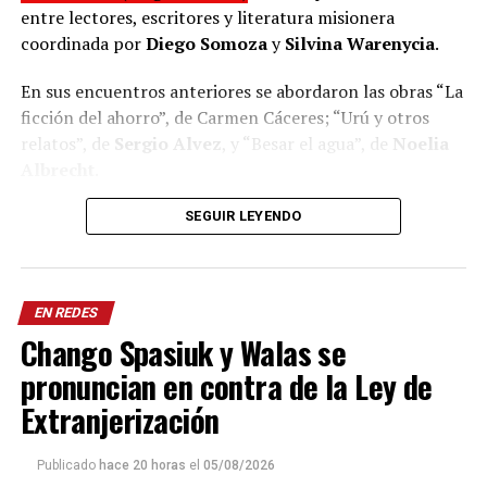
entre lectores, escritores y literatura misionera
coordinada por
Diego Somoza
y
Silvina Warenycia
.
En sus encuentros anteriores se abordaron las obras “La
ficción del ahorro”, de Carmen Cáceres; “Urú y otros
relatos”, de
Sergio Alvez
, y “Besar el agua”, de
Noelia
Albrecht
.
Todos son autores de Misiones, quienes visitan el
Club
SEGUIR LEYENDO
de Lectura
para compartir sus experiencias y propiciar
la lectura de parte sus obra para posteriormente dar
lugar a una conversación del público con el o la
EN REDES
escritora en cuestión.
Chango Spasiuk y Walas se
La novela del Arandú
pronuncian en contra de la Ley de
Extranjerización
“Sumido en verde temblor” narra la experiencia de un
soldado perteneciente a la expedición de
Álvar Núñez
Publicado
hace 20 horas
el
05/08/2026
Cabeza de Vaca
que, luego de ser arrastrado por las