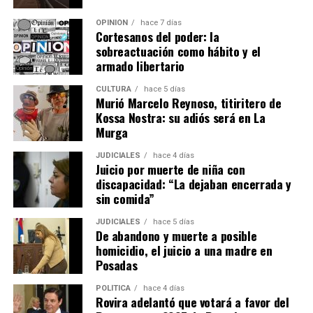
trabajos relacionados con la literatura y la memoria
OPINIÓN
hace 7 días
regional, entre ellos “Aquí fue”, dedicado a los lugares
Cortesanos del poder: la
mencionados por
Horacio Quiroga
, y “Piedras en verde
sobreactuación como hábito y el
armado libertario
silencio”, inspirado en la historia y el universo de San
Ignacio Miní.
CULTURA
hace 5 días
Murió Marcelo Reynoso, titiritero de
Kossa Nostra: su adiós será en La
Murga
JUDICIALES
hace 4 días
Juicio por muerte de niña con
discapacidad: “La dejaban encerrada y
sin comida”
JUDICIALES
hace 5 días
De abandono y muerte a posible
homicidio, el juicio a una madre en
Posadas
POLÍTICA
hace 4 días
Rovira adelantó que votará a favor del