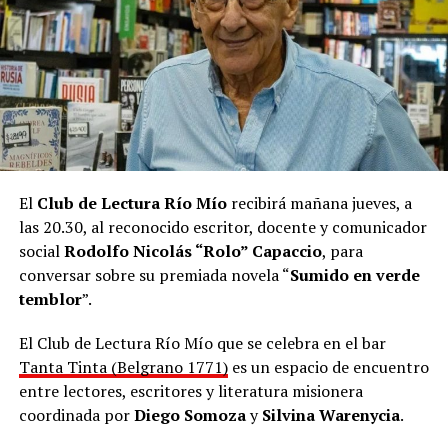
sobre el álbum que se lo ve de niño, montando una
bicicleta y en una imagen que parece recortada para un
casete.
“También hay un par de beats que son hechos por mí”,
agregó Maniatic desde Paraguay, donde vive hace ocho
años.
El
Club de Lectura Río Mío
recibirá mañana jueves, a
las 20.30, al reconocido escritor, docente y comunicador
social
Rodolfo Nicolás “Rolo” Capaccio
, para
conversar sobre su premiada novela “
Sumido en verde
temblor
”.
El Club de Lectura Río Mío que se celebra en el bar
Tanta Tinta (Belgrano 1771)
es un espacio de encuentro
entre lectores, escritores y literatura misionera
coordinada por
Diego Somoza
y
Silvina Warenycia
.