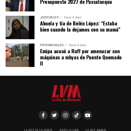
Presupuesto 2027 de Passalacqua
JUDICIALES
hace 4 días
Abuela y tía de Belén López: “Estaba
bien cuando la dejamos con su mamá”
PROVINCIALES
hace 6 días
Emipa acusó a Ruff por amenazar con
máquinas a mbyas de Puente Quemado
II
LA VOZ DE LA GENTE
BAJO LA LUPA
LA VOZ ANIMAL