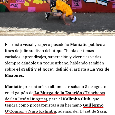
En ese sentido, el
Secretario de Estado de Cultura,
Joselo Schuap
, adelantó en el mismo comunicado que,
en octubre, la cantante compartirá una gira por el
interior de Misiones con “Cultura en Movimiento”.
“La admiro mucho. Será un honor que una artista tan
El artista visual y rapero posadeño
Maniatic
publicó a
valiosa nos acompañe. Una mujer chamamecera de ley;
fines de julio su disco debut que “habla de temas
la más importante que hemos tenido”, apuntó
Schuap
.
variados: aprendizajes, superación y vivencias varias.
Siempre dándole un toque urbano, hablando también
sobre
el grafiti y el goce
”, definió el artista a
La Voz de
Misiones
.
Maniatic
presentará su álbum este sábado 8 de agosto
en el galpón de
La Murga de la Estación
(Trincheras
de San José y Hungría)
, para el
Kalimba Club
, que
tendrá como protagonistas a su hermano
Guillermo
O’Connor
y
Niño Kalimba
, además del DJ set de
Sasa
.