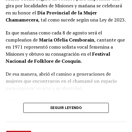
gira por localidades de Misiones y mañana se celebrará
en su honor el
Día Provincial de la Mujer
Chamamecera
, tal como sucede según una Ley de 2023.
Es que mañana como cada 8 de agosto será el
cumpleaños de
María Ofelia Cemborain
, cantante que
en 1971 representó como solista vocal femenina a
Misiones y obtuvo su consagración en el
Festival
Nacional de Folklore de Cosquín
.
De esa manera, abrió el camino a generaciones de
mujeres que encontraron en el chamamé un espacio
para expresar su arte y su identidad.
El
Día Provincial de la Mujer Chamamecera
se
instituyó por ley provincial VI – N.º 328 y con ello se
SEGUIR LEYENDO
invita a valorar a todas las artistas que, con su voz, su
música, su danza, su trabajo de difusión, investigación,
enseñanza, composición y gestión cultural, mantienen