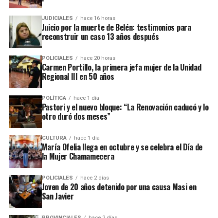
fraude, malversación de fondos y
del cargo por acusaciones de
JUDICIALES
hace 16 horas
asociación ilícita.
Juicio por la muerte de Belén: testimonios para
reconstruir un caso 13 años después
En el listado de hechos recientes figuran un incendio de cabañas
Tío Coleco
en el complejo
a fines de la semana pasada y otro
POLICIALES
hace 20 horas
ataque similar a la funeraria ahora baleada en a fines de marzo.
Carmen Portillo, la primera jefa mujer de la Unidad
Regional III en 50 años
Todos los episodios son investigados por el personal de la
comisaría local, aunque hasta el momento no se conocieron
POLÍTICA
hace 1 día
Pastori y el nuevo bloque: “La Renovación caducó y lo
mayores novedades
.
otro duró dos meses”
CULTURA
hace 1 día
María Ofelia llega en octubre y se celebra el Día de
la Mujer Chamamecera
POLICIALES
hace 2 días
Joven de 20 años detenido por una causa Masi en
San Javier
PROVINCIALES
hace 2 días