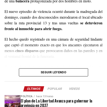
balacera
de una
protagonizada por dos hombres en moto.
Para comunicarse con el organizador de la iniciativa,
El nuevo episodio de violencia ocurrió durante la madrugada del
podrán enviar mensajes, audios o realizar llamadas al
domingo, cuando dos desconocidos merodearon el local ubicado
3764140551
o a través de Instagram
se detuvieron
sobre la ruta provincial 13 y tras unas vueltas
@agustin_pineiroo
.
frente al inmueble para abrir fuego.
El hecho quedó registrado en una cámara de seguridad lindante
que captó el momento exacto en que los atacantes ejecutaron al
cinco disparos
menos
que provocaron daños en las paredes y en
el ventanal frontal de la funeraria.
Después de la balacera, los implicados huyeron en dirección
hacia el acceso a El Soberbio y en el lugar intervino el personal
SEGUIR LEYENDO
de la comisaría Primera, quienes fueron requeridos a partir de un
llamado efectuado por el sereno del predio.
ÚLTIMOS
POPULAR
VIDEOS
Este ataque se suma a otros tantos episodios similares registrados
POLÍTICA
hace 13 horas
recientemente en contra de comercios o propiedades vinculadas a
El plan de La Libertad Avanza para gobernar la
provincia en 2027
Coleco, ex intendente de El Soberbio que en 2013 fue destituido