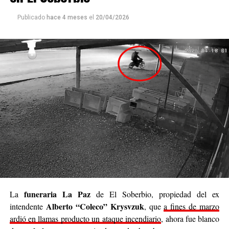
cada persona que colabore sienta que realmente está
Publicado
hace 4 meses
el
20/04/2026
siendo parte de algo genuino”.
Luego continuó: “
Nuestro deseo es poder llegar a
cada rincón de Posadas
, acompañar, contener y
brindar un poco de alivio a quienes están pasando
momentos difíciles. No podemos cambiar el mundo
entero, pero sí podemos cambiar el día de alguien”.
Se trata de una iniciativa hecha a pulmón, con esfuerzo
propio y con el acompañamiento de cada persona que
decide sumar su granito de arena, ya sea con
camperas,
buzos, sacos, frazadas, colchas, mantas, bufandas,
gorros, guantes y todo lo que pueda abrigar.
Cabe destacar que para mediados de mayo será la
funeraria La Paz
La
de El Soberbio, propiedad del ex
entrega de donaciones y tienen planificado realizar ollas
Alberto “Coleco” Krysvzuk
intendente
, que
a fines de marzo
populares de arroz con pollo, por lo que también
ardió en llamas producto un ataque incendiario
, ahora fue blanco
recibirán donaciones de alimentos no perecederos.